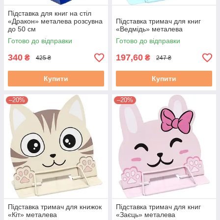
Підставка для книг на стіл
«Дракон» металева розсувна
Підставка тримач для книг
до 50 см
«Ведмідь» металева
Готово до відправки
Готово до відправки
340
197,60
₴
₴
425 ₴
247 ₴
Купити
Купити
–20%
–20%
Підставка тримач для книжок
Підставка тримач для книг
«Кіт» металева
«Заєць» металева