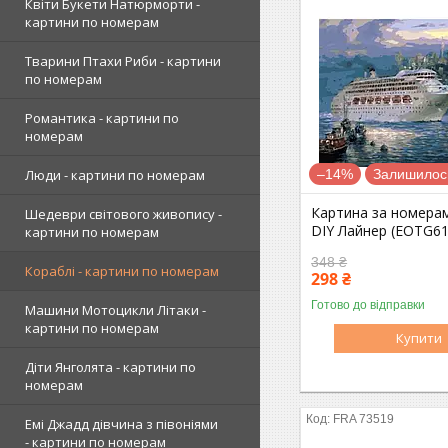
Квіти Букети Натюрморти -
картини по номерам
Тварини Птахи Риби - картини
по номерам
Романтика - картини по
номерам
–14%
Залишилось
Люди - картини по номерам
Картина за номера
Шедеври світового живопису -
DIY Лайнер (EOTG61
картини по номерам
348 ₴
Кораблі - картини по номерам
298 ₴
Готово до відправки
Машини Мотоцикли Літаки -
картини по номерам
Купити
Діти Янголята - картини по
номерам
FRA 73519
Емі Джадд дівчина з півоніями
- картини по номерам