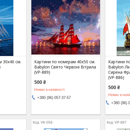
 30х40 см.
Картини по номерам 40х50 см.
Картини п
й
Babylon Свято Червоні Вітрила
Babylon Лі
(VP-889)
Сирена Фра
(VP-886)
500 ₴
500 ₴
Немає в наявності
Немає в наяв
+380 (96) 057-37-57
+380 (96) 
VK-056
VP-887