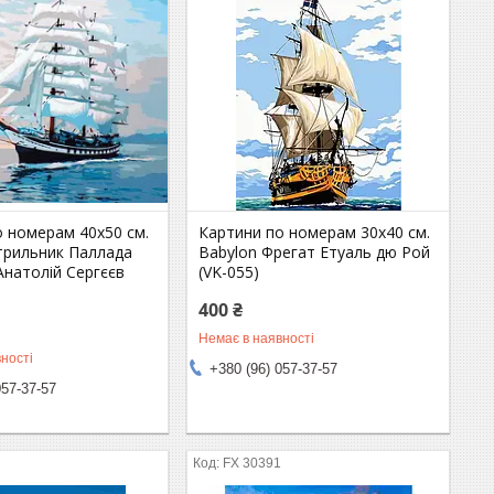
о номерам 40х50 см.
Картини по номерам 30х40 см.
ітрильник Паллада
Babylon Фрегат Етуаль дю Рой
Анатолій Сергєєв
(VK-055)
400 ₴
Немає в наявності
ності
+380 (96) 057-37-57
057-37-57
FX 30391