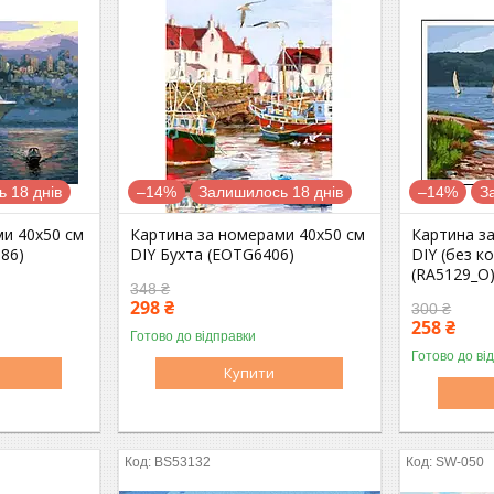
 18 днів
–14%
Залишилось 18 днів
–14%
З
ми 40х50 см
Картина за номерами 40х50 см
Картина з
86)
DIY Бухта (EOTG6406)
DIY (без к
(RA5129_O
348 ₴
298 ₴
300 ₴
258 ₴
Готово до відправки
Готово до ві
Купити
BS53132
SW-050