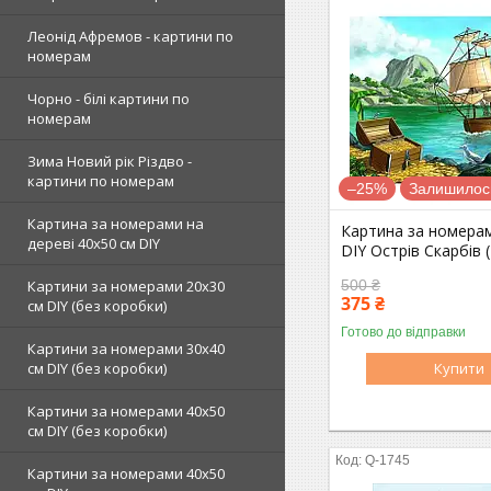
Леонід Афремов - картини по
номерам
Чорно - білі картини по
номерам
Зима Новий рік Різдво -
картини по номерам
–25%
Залишилось
Картина за номерами на
Картина за номера
дереві 40х50 см DIY
DIY Острів Скарбів 
500 ₴
Картини за номерами 20х30
375 ₴
см DIY (без коробки)
Готово до відправки
Картини за номерами 30х40
Купити
см DIY (без коробки)
Картини за номерами 40х50
см DIY (без коробки)
Q-1745
Картини за номерами 40х50