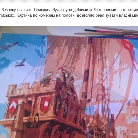
 безпеку і захист. Прикраса будинку подібними зображеннями вважаєть
близьких. Картина по номерам на полотні дозволяє реалізувати власні мис