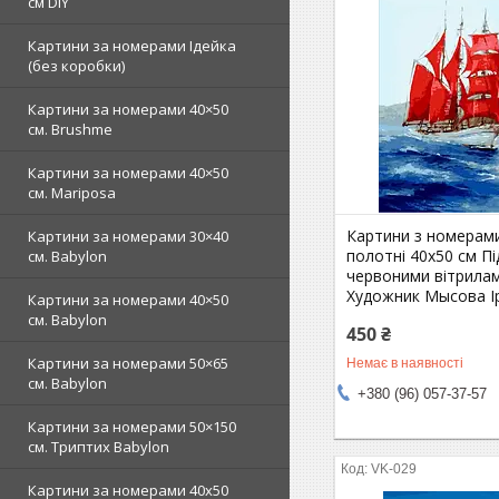
см DIY
Картини за номерами Ідейка
(без коробки)
Картини за номерами 40×50
см. Brushme
Картини за номерами 40×50
см. Mariposa
Картини з номерам
Картини за номерами 30×40
полотні 40х50 см Пі
см. Babylon
червоними вітрила
Художник Мысова І
Картини за номерами 40×50
см. Babylon
450 ₴
Картини за номерами 50×65
Немає в наявності
см. Babylon
+380 (96) 057-37-57
Картини за номерами 50×150
см. Триптих Babylon
VK-029
Картини за номерами 40х50