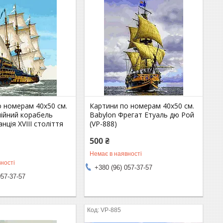
о номерам 40х50 см.
Картини по номерам 40х50 см.
нійний корабель
Babylon Фрегат Етуаль дю Рой
нція XVIII століття
(VP-888)
500 ₴
Немає в наявності
ності
+380 (96) 057-37-57
057-37-57
VP-885