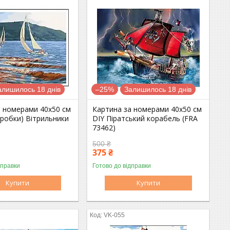
алишилось 18 днів
–25%
Залишилось 18 днів
а номерами 40х50 см
Картина за номерами 40x50 см
оробки) Вітрильники
DIY Піратський корабель (FRA
)
73462)
500 ₴
375 ₴
дправки
Готово до відправки
Купити
Купити
VK-055