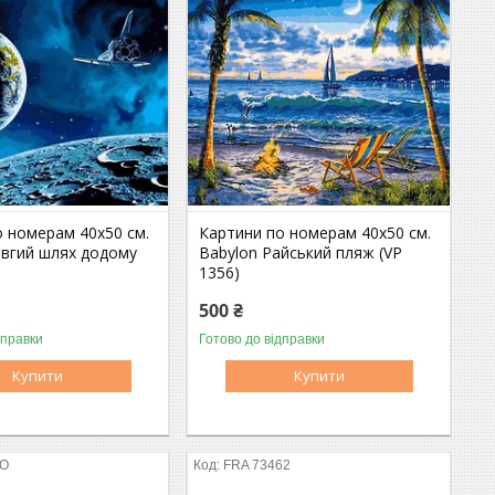
о номерам 40х50 см.
Картини по номерам 40х50 см.
овгий шлях додому
Babylon Райський пляж (VP
1356)
500 ₴
дправки
Готово до відправки
Купити
Купити
_O
FRA 73462