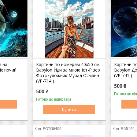
и на
Картини по номерам 40х50 см.
Картини п
 Летючий
Babylon Йди за мною Іст-Рівер
Babylon Д
Фотохудожник Мурад Османн
(VP-741 )
(VP-714 )
500 ₴
500 ₴
Готово до ві
Готово до відправки
Купити
EOTG6406
RA5129