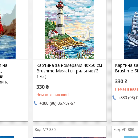
и на
Картина за номерами 40х50 см
Картина з
д
Brushme Маяк і вітрильник (G
Brushme Бі
ми
176 )
330 ₴
рина
330 ₴
Немає в наяв
Немає в наявності
+380 (96) 
+380 (96) 057-37-57
VP-889
VP-886