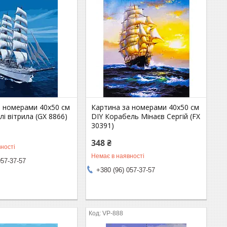
а номерами 40х50 см
Картина за номерами 40х50 см
лі вітрила (GX 8866)
DIY Корабель Мінаєв Сергій (FX
30391)
348 ₴
ності
Немає в наявності
057-37-57
+380 (96) 057-37-57
VP-888