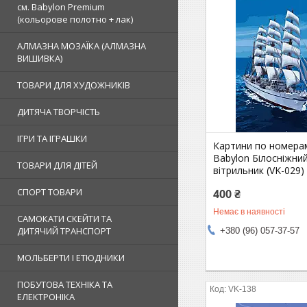
см. Babylon Premium
(кольорове полотно + лак)
АЛМАЗНА МОЗАЇКА (АЛМАЗНА
ВИШИВКА)
ТОВАРИ ДЛЯ ХУДОЖНИКІВ
ДИТЯЧА ТВОРЧІСТЬ
ІГРИ ТА ІГРАШКИ
Картини по номерам
Babylon Білосніжни
ТОВАРИ ДЛЯ ДІТЕЙ
вітрильник (VK-029)
СПОРТ ТОВАРИ
400 ₴
Немає в наявності
САМОКАТИ СКЕЙТИ ТА
ДИТЯЧИЙ ТРАНСПОРТ
+380 (96) 057-37-57
МОЛЬБЕРТИ І ЕТЮДНИКИ
ПОБУТОВА ТЕХНІКА ТА
VK-138
ЕЛЕКТРОНІКА