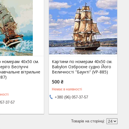
о номерам 40х50 см.
Картини по номерам 40х50 см.
еріго Веспуччі
Babylon Озброєне судно Його
 навчальне вітрильне
Величності "Баунті" (VP-885)
887)
500 ₴
Немає в наявності
ності
+380 (96) 057-37-57
057-37-57