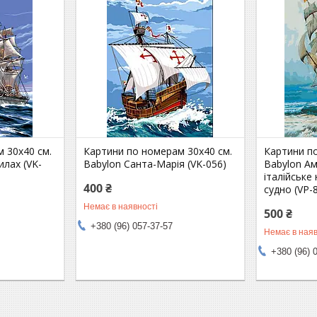
 30х40 см.
Картини по номерам 30х40 см.
Картини п
илах (VK-
Babylon Санта-Марія (VK-056)
Babylon Ам
італійське
400 ₴
судно (VP-
Немає в наявності
500 ₴
+380 (96) 057-37-57
Немає в наяв
+380 (96) 