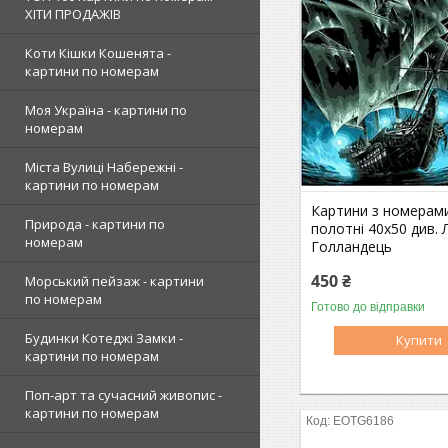
ХІТИ ПРОДАЖІВ
Коти Кішки Кошенята -
картини по номерам
Моя Україна - картини по
номерам
Міста Вулиці Набережні -
картини по номерам
Картини з номерам
Природа - картини по
полотні 40х50 див.
номерам
Голландець
450 ₴
Морський пейзаж - картини
по номерам
Готово до відправки
Будинки Котеджі Замки -
Купити
картини по номерам
Поп-арт та сучасний живопис -
картини по номерам
EOTG6186