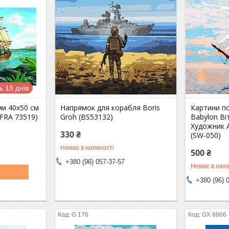
 18 днів
ми 40x50 см
Напрямок для корабля Boris
Картини п
(FRA 73519)
Groh (BS53132)
Babylon В
Художник 
330 ₴
(SW-050)
Немає в наявності
500 ₴
+380 (96) 057-37-57
Немає в наяв
+380 (96) 
G 176
GX 8866