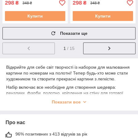
298
298
₴
₴
348 ₴
348 ₴
Купити
Купити
Показати ще
1
/ 15
Відкрийте для себе світ творчості із набором для малювання
картини по номерам на полотні! Тепер будь-хто може стати
художником та створити прекрасні картини з легкістю.
Набір включає все необхідне для створення шедевра:
пензлики, фарби, полотно, кріплення на стіну для готової
роботи. Тематика "Будинки, котеджі, замки" дозволить вам
Показати все
поринути у захоплюючий світ архітектурних шедеврів та
створити свій унікальний шедевр.
Картини по номерам - це не тільки захоплююче заняття, але
Про нас
й чудовий спосіб відпочити після важкого робочого дня.
Жодних складних навичок та умінь не потрібно, просто
96% позитивних з 413 відгуків за рік
дотримуйтесь інструкцій та насолоджуйтесь творчим