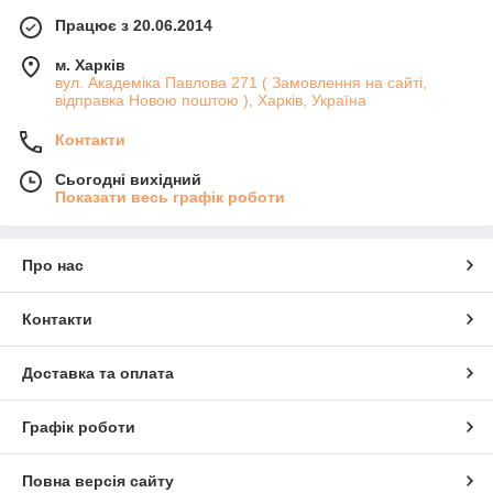
процесом.
Працює з 20.06.2014
Набір для малювання за номерами підходить як для
м. Харків
дорослих, так і для дітей. Це відмінний спосіб провести час у
вул. Академіка Павлова 271 ( Замовлення на сайті,
родинному колі або друзів, а також ідеальний подарунок для
відправка Новою поштою ), Харків, Україна
любителів творчості.
Не пропустіть шанс стати справжнім художником та створити
Контакти
свій унікальний шедевр. Купуйте набір для малювання
картин по номерам на полотні в тематиці "Будинки, котеджі,
Сьогодні вихідний
Показати весь графік роботи
замки" прямо зараз і дайте волю своїй фантазії!
Про нас
Контакти
Доставка та оплата
Графік роботи
Повна версія сайту