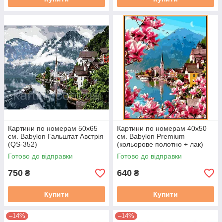
Картини по номерам 50х65
Картини по номерам 40х50
см. Babylon Гальштат Австрія
см. Babylon Premium
(QS-352)
(кольорове полотно + лак)
Квітучий Гальштат Австрія
Готово до відправки
Готово до відправки
(NB 1310)
750
640
₴
₴
Купити
Купити
–14%
–14%