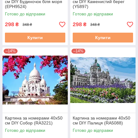
см DIY Будиночок біля моря
см DIY Каменистий берег
(EPH9524)
(Y5897)
Готово до відправки
Готово до відправки
298
298
₴
₴
348 ₴
348 ₴
Купити
Купити
–14%
–14%
Картина за номерами 40х50
Картина за номерами 40х50
см DIY Собор (RA3221)
см DIY Палиця (RA5088)
Готово до відправки
Готово до відправки