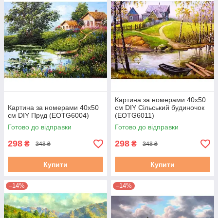
Картина за номерами 40х50
Картина за номерами 40х50
см DIY Сільський будиночок
см DIY Пруд (EOTG6004)
(EOTG6011)
Готово до відправки
Готово до відправки
298
298
₴
₴
348 ₴
348 ₴
Купити
Купити
–14%
–14%