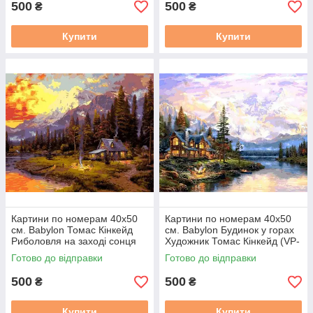
500
500
₴
₴
Купити
Купити
Картини по номерам 40х50
Картини по номерам 40х50
см. Babylon Томас Кінкейд
см. Babylon Будинок у горах
Риболовля на заході сонця
Художник Томас Кінкейд (VP-
(VP 1351)
1113)
Готово до відправки
Готово до відправки
500
500
₴
₴
Купити
Купити