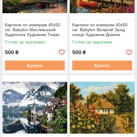
Картини по номерам 40х50
Картини по номерам 40х50
см. Babylon Мисливський
см. Babylon Вечірній Захід
будиночок Художник Томас
сонця Художник Домінік
Кінкейд (VP-1261)
Девісон (VP-1157)
Готово до відправки
Готово до відправки
500
500
₴
₴
Купити
Купити