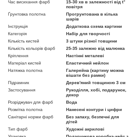
Час висихання фарб
15-30 хв в залежності від t°
повітря
Ґрунтовка полотна
Прогрунтована в кілька
шарів
Інструкція
Додаткова схема картини
Категорія
Набір для творчості
Кількість кистей
3 штуки різної товщини
Кількість кольорів фарб
25-35 залежно від малюнка
Кріплення
Настінні металеві
Матеріал кистей
Еластичний нейлон
Натяжка полотна
Галерейна (картину можна
вішати без рамки)
Підрамник
Дерев'яний товщиною 3 см
Застосування
Рукоділля, хобі, подарунок,
декор
Розріджувач для фарб
Вода
Розмітка полотна
Нанесені контури і цифри
Санітарні норми фарб
Без запаху, безпечні для
дітей
Тип фарб
Художні акрилові
Упаковка
Подарункова коробка-кейс з