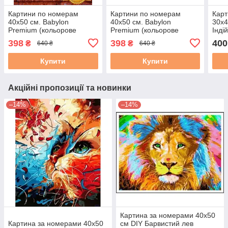
Картини по номерам
Картини по номерам
Карт
40х50 см. Babylon
40х50 см. Babylon
30х4
Premium (кольорове
Premium (кольорове
Інді
полотно + лак)
полотно + лак) Рання
276)
398
398
400
₴
₴
640 ₴
640 ₴
Мандрівниця
весна Париж Худ Річард
Макнейл
Купити
Купити
Акційні пропозиції та новинки
–14%
–14%
Картина за номерами 40х50
Картина за номерами 40х50
см DIY Барвистий лев