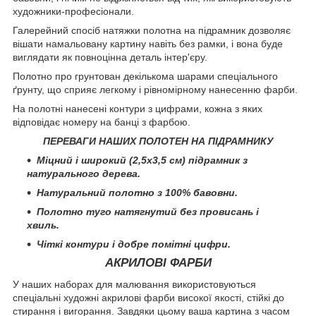
художники-професіонали.
Галерейний спосіб натяжки полотна на підрамник дозволяє
вішати намальовану картину навіть без рамки, і вона буде
виглядати як повноцінна деталь інтер'єру.
Полотно про грунтован декількома шарами спеціального
ґрунту, що сприяє легкому і рівномірному нанесенню фарби.
На полотні нанесені контури з цифрами, кожна з яких
відповідає номеру на банці з фарбою.
ПЕРЕВАГИ НАШИХ ПОЛОТЕН НА ПІДРАМНИКУ
Міцний і широкий (2,5х3,5 см) підрамник з
натурального дерева.
Натуральний полотно з 100% бавовни.
Полотно туго натягнутий без провисань і
хвиль.
Чіткі контури і добре помітні цифри.
АКРИЛОВІ ФАРБИ
У наших наборах для малювання використовуються
спеціальні художні акрилові фарби високої якості, стійкі до
стирання і вигорання. Завдяки цьому ваша картина з часом