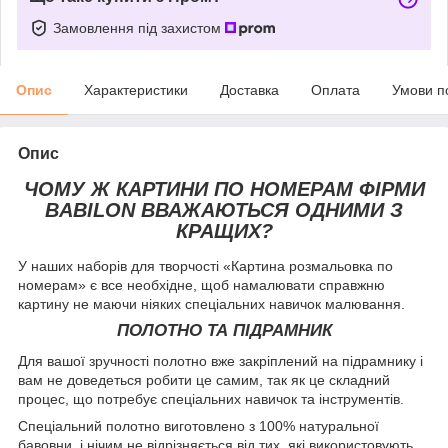
Замовлення під захистом
Опис
Характеристики
Доставка
Оплата
Умови п
Опис
ЧОМУ Ж КАРТИНИ ПО НОМЕРАМ ФІРМИ
BABILON ВВАЖАЮТЬСЯ ОДНИМИ З
КРАЩИХ?
У наших наборів для творчості «Картина розмальовка по
номерам» є все необхідне, щоб намалювати справжню
картину не маючи ніяких спеціальних навичок малювання.
ПОЛОТНО ТА ПІДРАМНИК
Для вашої зручності полотно вже закріплений на підрамнику і
вам не доведеться робити це самим, так як це складний
процес, що потребує спеціальних навичок та інструментів.
Спеціальний полотно виготовлено з 100% натуральної
бавовни, і нічим не відрізняється від тих, які використовують