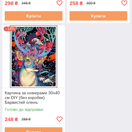
298
258
₴
₴
348 ₴
300 ₴
Купити
Купити
–14%
Картина за номерами 30х40
см DIY (без коробки)
Барвистий олень
(EKTL0163_O)
Готово до відправки
248
₴
288 ₴
Купити