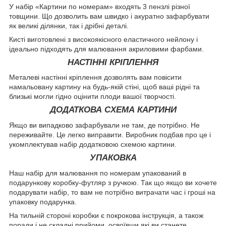
У набір «Картини по номерам» входять 3 пензлі різної
товщини. Що дозволить вам швидко і акуратно зафарбувати
як великі ділянки, так і дрібні деталі.
Кисті виготовлені з високоякісного еластичного нейлону і
ідеально підходять для малювання акриловими фарбами.
НАСТІННІ КРІПЛЕННЯ
Металеві настінні кріплення дозволять вам повісити
намальовану картину на будь-якій стіні, щоб ваші рідні та
близькі могли гідно оцінити плоди вашої творчості.
ДОДАТКОВА СХЕМА КАРТИНИ
Якщо ви випадково зафарбували не там, де потрібно. Не
переживайте. Це легко виправити. Виробник подбав про це і
укомплектував набір додатковою схемою картини.
УПАКОВКА
Наш набір для малювання по номерам упакований в
подарункову коробку-футляр з ручкою. Так що якщо ви хочете
подарувати набір, то вам не потрібно витрачати час і гроші на
упаковку подарунка.
На тильній стороні коробки є покрокова інструкція, а також
поради і не складні прийоми, освоївши які ви станете