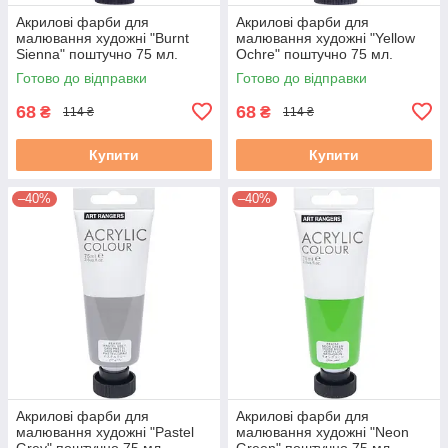
Акрилові фарби для
Акрилові фарби для
малювання художні "Burnt
малювання художні "Yellow
Sienna" поштучно 75 мл.
Ochre" поштучно 75 мл.
Готово до відправки
Готово до відправки
68
68
₴
₴
114 ₴
114 ₴
Купити
Купити
–40%
–40%
Акрилові фарби для
Акрилові фарби для
малювання художні "Pastel
малювання художні "Neon
Grey" поштучно 75 мл.
Green" поштучно 75 мл.