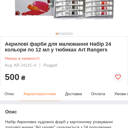
Акрилові фарби для малювання Набір 24
кольори по 12 мл у тюбиках Art Rangers
Немає в наявності
Код: KR 2412С-4
Роздріб
500
₴
Опис
Характеристики
Доставка
Оплата
Умови 
Опис
Набір Акрилових художніх фарб у картонному упакуванні
торгової марки "Art ranger" складається з 24 популярних