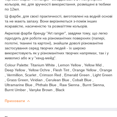
кольорів, які, для зручності використання, розміщені в тюбики
по 12мл.
Ці фарби, для своєї практичності, виготовлені на водній основі
та не мають запаху. Вони вирізняються з-поміж інших
яскравістю, насиченістю та розмаїттям кольорів.
Акрилові фарби бренду "Art ranger", завдяки тому, що легко
підходять для роботи на різноманітних поверхнях (папері,
полотні, тканині та картоні), знайшли доволі різноманітне
застосування серед творчих людей - їх широко
використовують як у різноманітних творчих напрямах, так і у
живописі або ж у "хенд-мейд".
Colour Palette: Titanium White , Lemon Yellow , Yellow Mid ,
Deep Yellow , Yellow Ochre , Flesh Tint , Orange Yellow , Orange
, Vermillion, Scarlet , Crimson Red , Emerald Green , Light Green
, Grass Green, Viridian , Cerulean Blue , Cobalt Blue ,
Ultramarine Blue , Phthalo Blue , Raw Sienna , Burnt Sienna,
Burnt Umber , Vanyke Brown , Black
Приховати