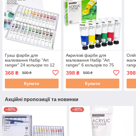
Гуаш фарби для
Акрилові фарби для
Олій
малювання Набір "Art
малювання Набір "Art
малю
ranger" 24 кольори по 12
ranger" 6 кольорів по 75
rang
мл у тюбиках
мл у тюбиках
12мл
368
398
398
₴
₴
500 ₴
500 ₴
тюб
Купити
Купити
Акційні пропозиції та новинки
–40%
–40%