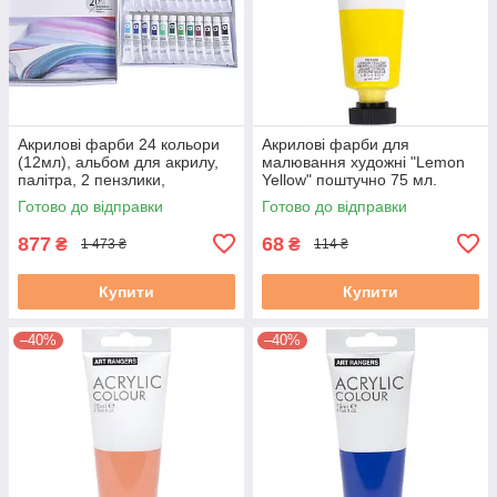
Акрилові фарби 24 кольори
Акрилові фарби для
(12мл), альбом для акрилу,
малювання художні "Lemon
палітра, 2 пензлики,
Yellow" поштучно 75 мл.
мастихін, олівець, точилка,
Готово до відправки
Готово до відправки
гумка
877
68
₴
₴
1 473 ₴
114 ₴
Купити
Купити
–40%
–40%