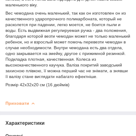
маленького віку.
Вес чемодана очень маленький, так как он изготовлен он из
качественного ударопрочного поликарбоната, который не
расколется при падении, легко моется, не боится пыли и
воды. Есть выдвижная регулируемая ручка - два положения,
благодаря которой везти чемодан может не только маленький
ребенок, но и взрослый может помочь перевезти чемодан в
случае необходимости. Внутри чемодана есть два отдела,
одно закрывается на змейку, другое с прижимной резинкой.
Подкладка плотная, качественная. Колеса из
высококачественного каучука. Валіза покритий заводський
захисною плівкою, її можна перший час не знімати, а знявши
її валізу стане виглядати набагато ефектніше.
Розмір 42х32х20 см (16 дюймів)
Приховати
Характеристики
Основні