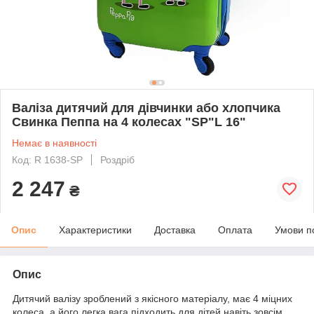
Валіза дитячий для дівчинки або хлопчика
Свинка Пеппа на 4 колесах "SP"L 16"
Немає в наявності
Код: R 1638-SP
Роздріб
2 247
₴
Опис
Характеристики
Доставка
Оплата
Умови п
Опис
Дитячий валізу зроблений з якісного матеріалу, має 4 міцних
колеса, а його легка вага підходить для дітей навіть зовсім