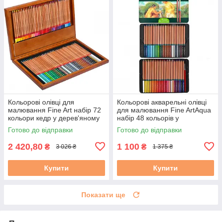
Кольорові олівці для
Кольорові акварельні олівці
малювання Fine Art набір 72
для малювання Fine ArtAqua
кольори кедр у дерев'яному
набір 48 кольорів у
пеналі
металевому пеналі + пензлик
Готово до відправки
Готово до відправки
2 420,80
1 100
₴
₴
3 026 ₴
1 375 ₴
Купити
Купити
Показати ще