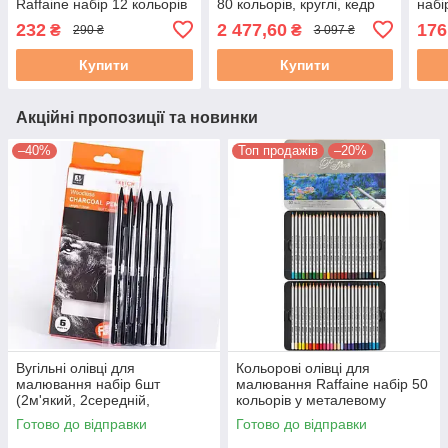
Raffaine набір 12 кольорів
80 кольорів, круглі, кедр
набі
в металевому пеналі +
корп
232
2 477,60
176
₴
₴
290 ₴
3 097 ₴
пензлик
мета
Купити
Купити
Акційні пропозиції та новинки
–40%
Топ продажів
–20%
Вугільні олівці для
Кольорові олівці для
малювання набір 6шт
малювання Raffaine набір 50
(2м'який, 2середній,
кольорів у металевому
2твердий) Woodless Art
пеналі
Готово до відправки
Готово до відправки
Nation