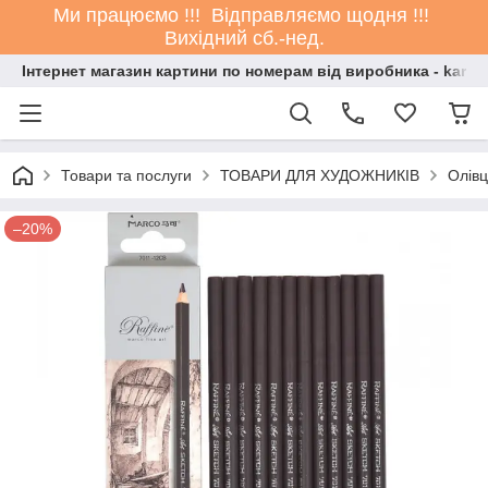
Ми працюємо !!! Відправляємо щодня !!!
Вихідний сб.-нед.
Інтернет магазин картини по номерам від виробника - kartin
Товари та послуги
ТОВАРИ ДЛЯ ХУДОЖНИКІВ
Олівц
–20%