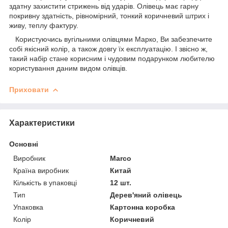
здатну захистити стрижень від ударів. Олівець має гарну
покривну здатність, рівномірний, тонкий коричневий штрих і
живу, теплу фактуру.
Користуючись вугільними олівцями Марко, Ви забезпечите
собі якісний колір, а також довгу їх експлуатацію. І звісно ж,
такий набір стане корисним і чудовим подарунком любителю
користування даним видом олівців.
Приховати
Характеристики
Основні
Виробник
Marco
Країна виробник
Китай
Кількість в упаковці
12 шт.
Тип
Дерев'яний олівець
Упаковка
Картонна коробка
Колір
Коричневий