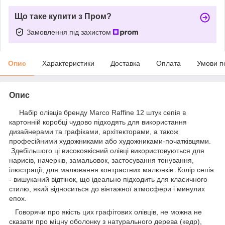
Що таке купити з Пром?
Замовлення під захистом
Опис
Характеристики
Доставка
Оплата
Умови п
Опис
Набір олівців бренду Marco Raffine 12 штук сепія в
картонній коробці чудово підходять для використання
дизайнерами та графіками, архітекторами, а також
професійними художниками або художниками-початківцями.
Здебільшого ці високоякісний олівці використовуються для
нарисів, начерків, замальовок, застосування тонування,
ілюстрації, для малювання контрастних малюнків. Колір сепія
- вишуканий відтінок, що ідеально підходить для класичного
стилю, який відноситься до вінтажної атмосфери і минулих
епох.
Говорячи про якість цих графітових олівців, не можна не
сказати про міцну оболонку з натурального дерева (кедр),