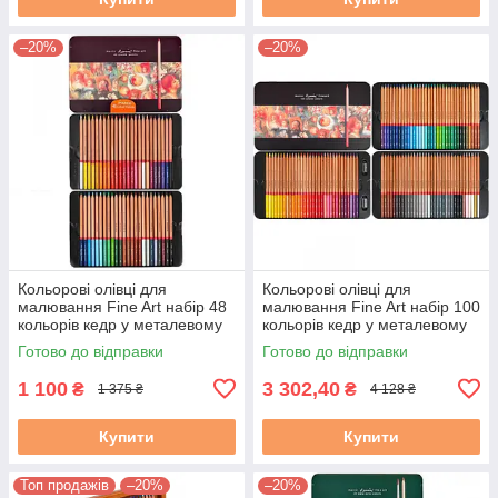
–20%
–20%
Кольорові олівці для
Кольорові олівці для
малювання Fine Art набір 48
малювання Fine Art набір 100
кольорів кедр у металевому
кольорів кедр у металевому
пеналі
пеналі + 2 точилки
Готово до відправки
Готово до відправки
1 100
3 302,40
₴
₴
1 375 ₴
4 128 ₴
Купити
Купити
Топ продажів
–20%
–20%