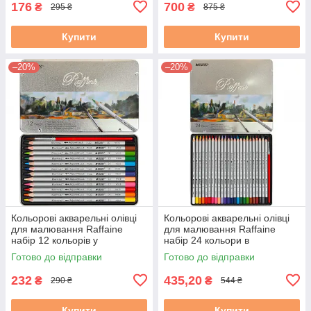
176
700
₴
₴
295 ₴
875 ₴
Купити
Купити
–20%
–20%
Кольорові акварельні олівці
Кольорові акварельні олівці
для малювання Raffaine
для малювання Raffaine
набір 12 кольорів у
набір 24 кольори в
металевому пеналі + пензлик
металевому пеналі + пензлик
Готово до відправки
Готово до відправки
232
435,20
₴
₴
290 ₴
544 ₴
Купити
Купити