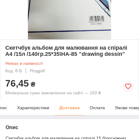
Скетчбук альбом для малювання на спіралі
А4 /15л /140гр.25*35\HA-85 "drawing dessin"
Немає в наявності
Код: 8-Б
Роздріб
76,45
₴
Мінімальна сума замовлення на сайті — 150 ₴
пис
Характеристики
Доставка
Оплата
Умови пове
Опис
Скетчбук альбом для малювання на спіралі 15 білосніжних