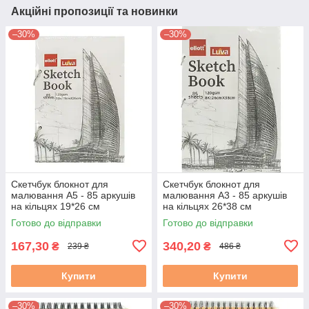
Акційні пропозиції та новинки
–30%
–30%
Скетчбук блокнот для
Скетчбук блокнот для
малювання А5 - 85 аркушів
малювання А3 - 85 аркушів
на кільцях 19*26 см
на кільцях 26*38 см
Готово до відправки
Готово до відправки
167,30
340,20
₴
₴
239 ₴
486 ₴
Купити
Купити
–30%
–30%