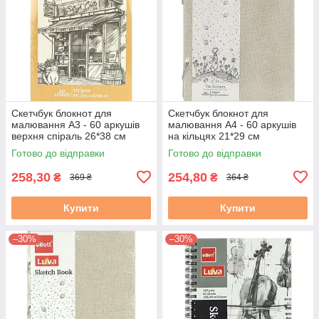
Скетчбук блокнот для
Скетчбук блокнот для
малювання А3 - 60 аркушів
малювання А4 - 60 аркушів
верхня спіраль 26*38 см
на кільцях 21*29 см
Готово до відправки
Готово до відправки
258,30
254,80
₴
₴
369 ₴
364 ₴
Купити
Купити
–30%
–30%