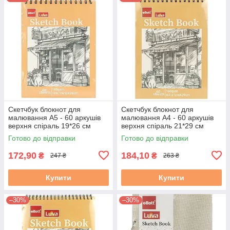
Скетчбук блокнот для
Скетчбук блокнот для
малювання А5 - 60 аркушів
малювання А4 - 60 аркушів
верхня спіраль 19*26 см
верхня спіраль 21*29 см
Готово до відправки
Готово до відправки
172,90
184,10
₴
₴
247 ₴
263 ₴
Купити
Купити
–30%
–30%