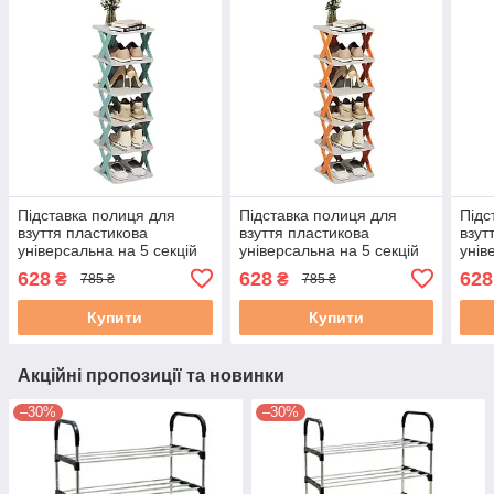
Підставка полиця для
Підставка полиця для
Підс
взуття пластикова
взуття пластикова
взут
універсальна на 5 секцій
універсальна на 5 секцій
унів
80*23*25см бірюзова
80*23*25см помаранчева
80*2
628
628
628
₴
₴
785 ₴
785 ₴
Купити
Купити
Акційні пропозиції та новинки
–30%
–30%