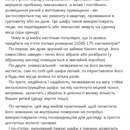
вирішити проблему тимчасового, а може і постійного,
розміщення речей у житловому приміщенні - він
застосовується під час ремонту в квартирі, проживання в
гуртожитку або на даче. Цю шафу також використовують
люди, які переїжджають або тимчасово живуть на одному
місці (при оренді).
Чому ж ці меблі настільки популярні, що їх можна
придбати на п’яти полках розміром 11045 175 сантиметрів?
По-перше, він дуже зручний-не займає багато місця, його
самостійно швидко і легко його зібрати або розібрати (у
зібраному вигляді поміщається в звичайній коробок).
По-друге, універсальний - незважаючи на його велику
місткість, сам по собі цей шафа легкий, то переставляти його
в будь-яке місце можна по кілька разів.
По-третє, надійність і надійність, незважаючи на вагу, стійка
металоконструкційна шафа, на яку натягнуто міцний чохол,
витримає, захистить і зберігає в цілісності велику кількість
Ваших речей (дієду, взуття тощо).
По-четверте, цей вид меблів практичний, щоб почистити
його зовнішню чи внутрішню поверхню не потрібно
використовувати спец посередництва для догляду, а просто
достатньо вологої ганчірки.
І по-п'ятих, економний-тамою шафи з тканини дозволить