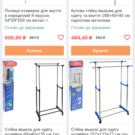
Полиця етажерка для взуття
Кутова стійка вішалка для
в передпокій 8-ярусна
одягу та взуття 188×40×40 см
54*28*159 см метал +
підлогова металева
пластик універсальний
Готово до відправки
Готово до відправки
дизайн, поличка легко
збирається
606,90
484,40
₴
₴
867 ₴
692 ₴
Купити
Купити
–30%
–30%
Стійка вішала для одягу
Стійка вішала для одягу
подвійна 68×40×135 см (до
подвійна 157×123×77 см (до