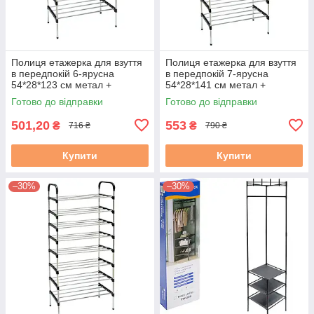
Полиця етажерка для взуття
Полиця етажерка для взуття
в передпокій 6-ярусна
в передпокій 7-ярусна
54*28*123 см метал +
54*28*141 см метал +
пластик універсальний
пластик універсальний
Готово до відправки
Готово до відправки
дизайн, поличка легко
дизайн, поличка легко
збирається
збирається
501,20
553
₴
₴
716 ₴
790 ₴
Купити
Купити
–30%
–30%