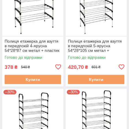
Полиця етажерка для взуття
Полиця етажерка для взуття
в передпокій 4-ярусна
в передпокій 5-ярусна
54*28*87 см метал + пластик
54*28*105 см метал +
універсальний дизайн,
пластик універсальний
Готово до відправки
Готово до відправки
поличка легко збирається
дизайн, поличка легко
збирається
378
420,70
₴
₴
540 ₴
601 ₴
Купити
Купити
–30%
–30%