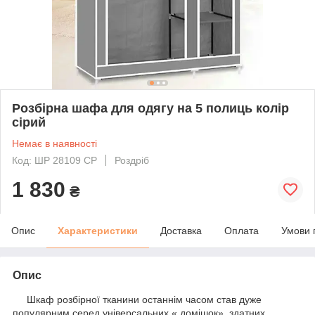
Розбірна шафа для одягу на 5 полиць колір
сірий
Немає в наявності
Код: ШР 28109 СР
Роздріб
1 830
₴
Опис
Характеристики
Доставка
Оплата
Умови 
Опис
Шкаф розбірної тканини останнім часом став дуже
популярним серед універсальних « домішок», здатних