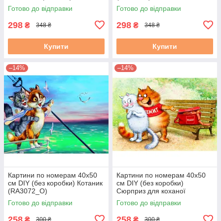
Готово до відправки
Готово до відправки
298
298
₴
₴
348 ₴
348 ₴
Купити
Купити
–14%
–14%
Картини по номерам 40х50
Картини по номерам 40х50
см DIY (без коробки) Котаник
см DIY (без коробки)
(RA3072_O)
Сюрприз для коханої
(RA3073_O)
Готово до відправки
Готово до відправки
258
258
₴
₴
300 ₴
300 ₴