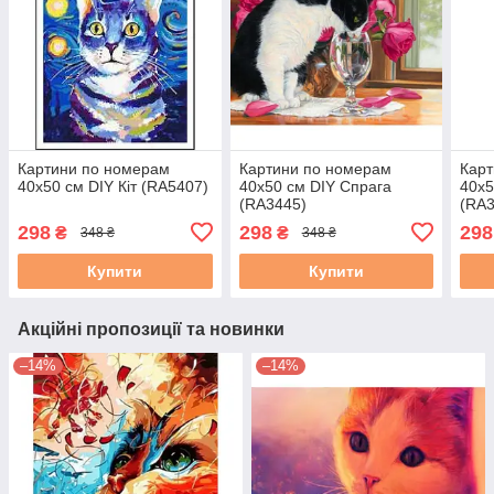
Картини по номерам
Картини по номерам
Карт
40х50 см DIY Кіт (RA5407)
40х50 см DIY Спрага
40х5
(RA3445)
(RA3
298
298
298
₴
₴
348 ₴
348 ₴
Купити
Купити
Акційні пропозиції та новинки
–14%
–14%