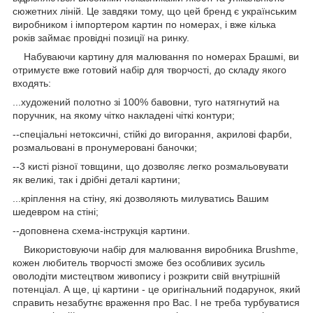
сюжетних ліній. Це завдяки тому, що цей бренд є українським
виробником і імпортером картин по номерах, і вже кілька
років займає провідні позиції на ринку.
Набуваючи картину для малювання по номерах Брашмі, ви
отримуєте вже готовий набір для творчості, до складу якого
входять:
...художений полотно зі 100% бавовни, туго натягнутий на
поручник, на якому чітко накладені чіткі контури;
--спеціальні нетоксичні, стійкі до вигорання, акрилові фарби,
розмальовані в пронумеровані баночки;
--3 кисті різної товщини, що дозволяє легко розмальовувати
як великі, так і дрібні деталі картини;
...кріплення на стіну, які дозволяють милуватись Вашим
шедевром на стіні;
--доповнена схема-інструкція картини.
Використовуючи набір для малювання виробника Brushme,
кожен любитель творчості зможе без особливих зусиль
оволодіти мистецтвом живопису і розкрити свій внутрішній
потенціал. А ще, ці картини - це оригінальний подарунок, який
справить незабутнє враження про Вас. І не треба турбуватися