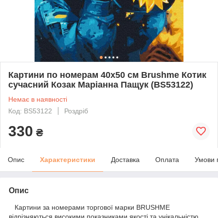
Картини по номерам 40х50 см Brushme Котик
сучасний Козак Маріанна Пащук (BS53122)
Немає в наявності
Код: BS53122
Роздріб
330
₴
Опис
Характеристики
Доставка
Оплата
Умови 
Опис
Картини за номерами торгової марки BRUSHME
відрізняються високими показниками якості та унікальністю