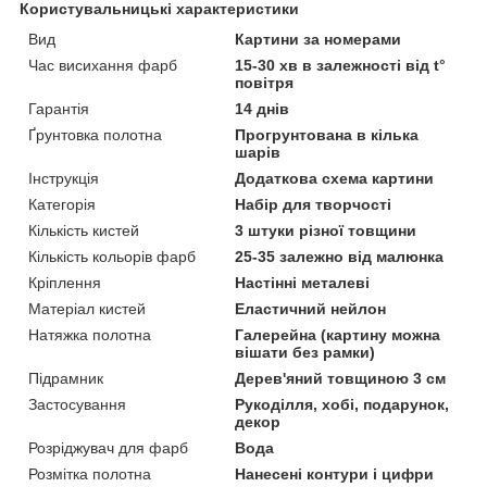
Користувальницькі характеристики
Вид
Картини за номерами
Час висихання фарб
15-30 хв в залежності від t°
повітря
Гарантія
14 днів
Ґрунтовка полотна
Прогрунтована в кілька
шарів
Інструкція
Додаткова схема картини
Категорія
Набір для творчості
Кількість кистей
3 штуки різної товщини
Кількість кольорів фарб
25-35 залежно від малюнка
Кріплення
Настінні металеві
Матеріал кистей
Еластичний нейлон
Натяжка полотна
Галерейна (картину можна
вішати без рамки)
Підрамник
Дерев'яний товщиною 3 см
Застосування
Рукоділля, хобі, подарунок,
декор
Розріджувач для фарб
Вода
Розмітка полотна
Нанесені контури і цифри