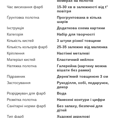
номерах на полотні
Час висихання фарб
15-30 хв в залежності від t°
повітря
Ґрунтовка полотна
Прогрунтована в кілька
шарів
Інструкція
Додаткова схема картини
Категорія
Набір для творчості
Кількість кистей
3 штуки різної товщини
Кількість кольорів фарб
25-35 залежно від малюнка
Кріплення
Настінні металеві
Матеріал кистей
Еластичний нейлон
Натяжка полотна
Галерейна (картину можна
вішати без рамки)
Підрамник
Дерев'яний товщиною 3 см
Застосування
Рукоділля, хобі, подарунок,
декор
Розріджувач для фарб
Вода
Розмітка полотна
Нанесені контури і цифри
Санітарні норми фарб
Без запаху, безпечні для
дітей
Тип фарб
Художні акрилові