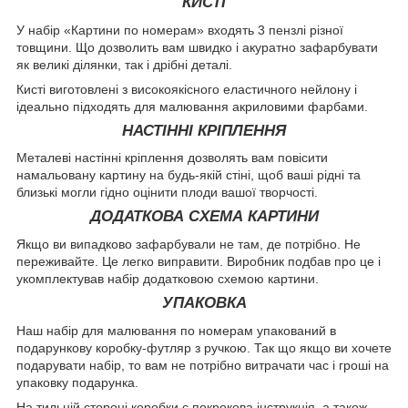
КИСТІ
У набір «Картини по номерам» входять 3 пензлі різної
товщини. Що дозволить вам швидко і акуратно зафарбувати
як великі ділянки, так і дрібні деталі.
Кисті виготовлені з високоякісного еластичного нейлону і
ідеально підходять для малювання акриловими фарбами.
НАСТІННІ КРІПЛЕННЯ
Металеві настінні кріплення дозволять вам повісити
намальовану картину на будь-якій стіні, щоб ваші рідні та
близькі могли гідно оцінити плоди вашої творчості.
ДОДАТКОВА СХЕМА КАРТИНИ
Якщо ви випадково зафарбували не там, де потрібно. Не
переживайте. Це легко виправити. Виробник подбав про це і
укомплектував набір додатковою схемою картини.
УПАКОВКА
Наш набір для малювання по номерам упакований в
подарункову коробку-футляр з ручкою. Так що якщо ви хочете
подарувати набір, то вам не потрібно витрачати час і гроші на
упаковку подарунка.
На тильній стороні коробки є покрокова інструкція, а також