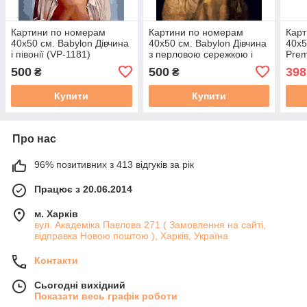
Картини по номерам
Картини по номерам
Карт
40х50 см. Babylon Дівчина
40х50 см. Babylon Дівчина
40х5
і півонії (VP-1181)
з перловою сережкою і
Prem
рудим котом (VP-1171)
поло
500
500
398
₴
₴
мет
Купити
Купити
Про нас
96% позитивних з 413 відгуків за рік
Працює з 20.06.2014
м. Харків
вул. Академіка Павлова 271 ( Замовлення на сайті,
відправка Новою поштою ), Харків, Україна
Контакти
Сьогодні вихідний
Показати весь графік роботи