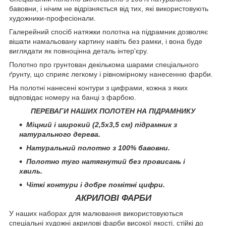
бавовни, і нічим не відрізняється від тих, які використовують
художники-професіонали.
Галерейний спосіб натяжки полотна на підрамник дозволяє
вішати намальовану картину навіть без рамки, і вона буде
виглядати як повноцінна деталь інтер'єру.
Полотно про грунтован декількома шарами спеціального
ґрунту, що сприяє легкому і рівномірному нанесенню фарби.
На полотні нанесені контури з цифрами, кожна з яких
відповідає номеру на банці з фарбою.
ПЕРЕВАГИ НАШИХ ПОЛОТЕН НА ПІДРАМНИКУ
Міцний і широкий (2,5х3,5 см) підрамник з
натурального дерева.
Натуральний полотно з 100% бавовни.
Полотно туго натягнутий без провисань і
хвиль.
Чіткі контури і добре помітні цифри.
АКРИЛОВІ ФАРБИ
У наших наборах для малювання використовуються
спеціальні художні акрилові фарби високої якості, стійкі до