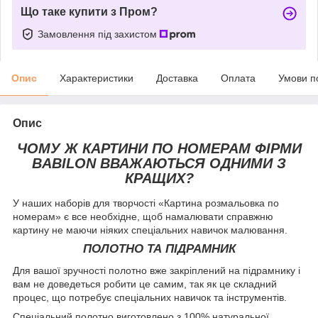
Що таке купити з Пром?
Замовлення під захистом
Опис
Характеристики
Доставка
Оплата
Умови п
Опис
ЧОМУ Ж КАРТИНИ ПО НОМЕРАМ ФІРМИ
BABILON ВВАЖАЮТЬСЯ ОДНИМИ З
КРАЩИХ?
У наших наборів для творчості «Картина розмальовка по
номерам» є все необхідне, щоб намалювати справжню
картину не маючи ніяких спеціальних навичок малювання.
ПОЛОТНО ТА ПІДРАМНИК
Для вашої зручності полотно вже закріплений на підрамнику і
вам не доведеться робити це самим, так як це складний
процес, що потребує спеціальних навичок та інструментів.
Спеціальний полотно виготовлено з 100% натуральної