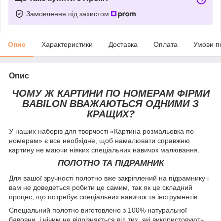
Замовлення під захистом
Опис
Характеристики
Доставка
Оплата
Умови п
Опис
ЧОМУ Ж КАРТИНИ ПО НОМЕРАМ ФІРМИ
BABILON ВВАЖАЮТЬСЯ ОДНИМИ З
КРАЩИХ?
У наших наборів для творчості «Картина розмальовка по
номерам» є все необхідне, щоб намалювати справжню
картину не маючи ніяких спеціальних навичок малювання.
ПОЛОТНО ТА ПІДРАМНИК
Для вашої зручності полотно вже закріплений на підрамнику і
вам не доведеться робити це самим, так як це складний
процес, що потребує спеціальних навичок та інструментів.
Спеціальний полотно виготовлено з 100% натуральної
бавовни, і нічим не відрізняється від тих, які використовують