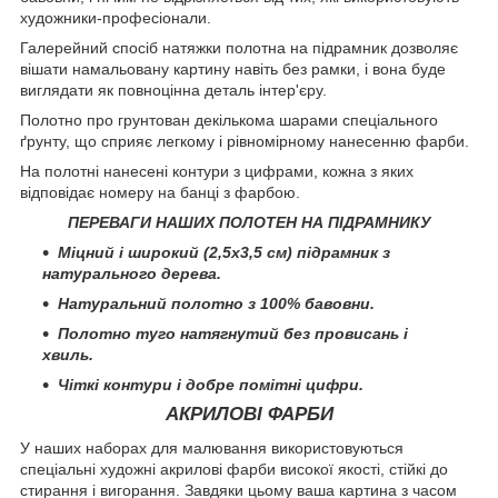
художники-професіонали.
Галерейний спосіб натяжки полотна на підрамник дозволяє
вішати намальовану картину навіть без рамки, і вона буде
виглядати як повноцінна деталь інтер'єру.
Полотно про грунтован декількома шарами спеціального
ґрунту, що сприяє легкому і рівномірному нанесенню фарби.
На полотні нанесені контури з цифрами, кожна з яких
відповідає номеру на банці з фарбою.
ПЕРЕВАГИ НАШИХ ПОЛОТЕН НА ПІДРАМНИКУ
Міцний і широкий (2,5х3,5 см) підрамник з
натурального дерева.
Натуральний полотно з 100% бавовни.
Полотно туго натягнутий без провисань і
хвиль.
Чіткі контури і добре помітні цифри.
АКРИЛОВІ ФАРБИ
У наших наборах для малювання використовуються
спеціальні художні акрилові фарби високої якості, стійкі до
стирання і вигорання. Завдяки цьому ваша картина з часом