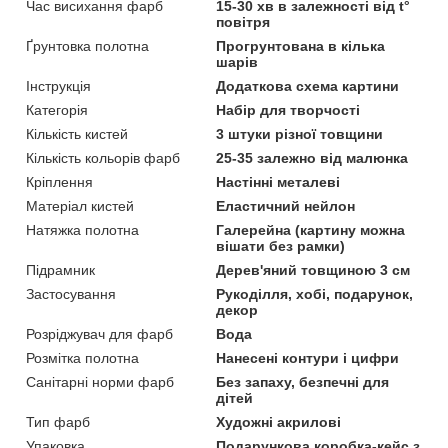
Час висихання фарб
15-30 хв в залежності від t°
повітря
Ґрунтовка полотна
Прогрунтована в кілька
шарів
Інструкція
Додаткова схема картини
Категорія
Набір для творчості
Кількість кистей
3 штуки різної товщини
Кількість кольорів фарб
25-35 залежно від малюнка
Кріплення
Настінні металеві
Матеріал кистей
Еластичний нейлон
Натяжка полотна
Галерейна (картину можна
вішати без рамки)
Підрамник
Дерев'яний товщиною 3 см
Застосування
Рукоділля, хобі, подарунок,
декор
Розріджувач для фарб
Вода
Розмітка полотна
Нанесені контури і цифри
Санітарні норми фарб
Без запаху, безпечні для
дітей
Тип фарб
Художні акрилові
Упаковка
Подарункова коробка-кейс з