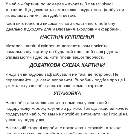
У набір «Картини по номерам» входять 3 пензлі різної
товщини. Що дозволить вам швидко і акуратно зафарбувати
як великі ділянки, так і дрібні деталі.
Кисті виготовлені з високоякісного еластичного нейлону і
ідеально підходять для малювання акриловими фарбами.
НАСТІННІ КРІПЛЕННЯ
Металеві настінні кріплення дозволять вам повісити
намальовану картину на будь-якій стіні, щоб ваші рідні та
близькі могли гідно оцінити плоди вашої творчості.
ДОДАТКОВА СХЕМА КАРТИНИ
Якщо ви випадково зафарбували не там, де потрібно. Не
переживайте. Це легко виправити. Виробник подбав про це і
укомплектував набір додатковою схемою картини.
УПАКОВКА
Наш набір для малювання по номерам упакований в
подарункову коробку-футляр з ручкою. Так що якщо ви хочете
подарувати набір, то вам не потрібно витрачати час і гроші на
упаковку подарунка.
На тильній стороні коробки є покрокова інструкція, а також
поради і не складні прийоми, освоївши які ви станете