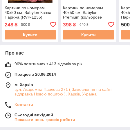
Картини по номерам
Картини по номерам
Карт
40х50 см. Babylon Квітка
40х50 см. Babylon
40х5
Парижа (RVP-1235)
Premium (кольорове
Пари
полотно + лак) Рання
248
398
500
₴
₴
500 ₴
640 ₴
весна Париж Худ Річард
Макнейл
Купити
Купити
Про нас
96% позитивних з 413 відгуків за рік
Працює з 20.06.2014
м. Харків
вул. Академіка Павлова 271 ( Замовлення на сайті,
відправка Новою поштою ), Харків, Україна
Контакти
Сьогодні вихідний
Показати весь графік роботи