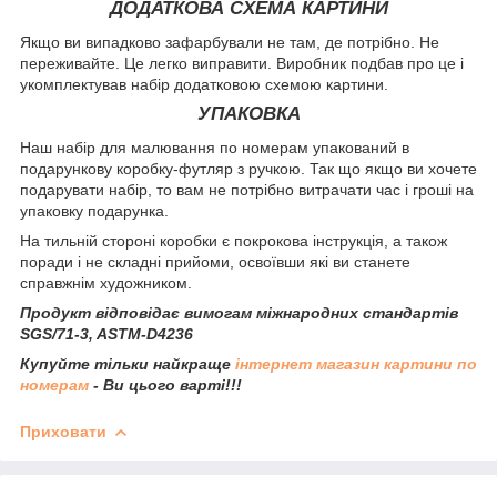
ДОДАТКОВА СХЕМА КАРТИНИ
Якщо ви випадково зафарбували не там, де потрібно. Не
переживайте. Це легко виправити. Виробник подбав про це і
укомплектував набір додатковою схемою картини.
УПАКОВКА
Наш набір для малювання по номерам упакований в
подарункову коробку-футляр з ручкою. Так що якщо ви хочете
подарувати набір, то вам не потрібно витрачати час і гроші на
упаковку подарунка.
На тильній стороні коробки є покрокова інструкція, а також
поради і не складні прийоми, освоївши які ви станете
справжнім художником.
Продукт відповідає вимогам міжнародних стандартів
SGS/71-3, ASTM-D4236
Купуйте тільки найкраще
інтернет магазин картини по
номерам
- Ви цього варті!!!
Приховати