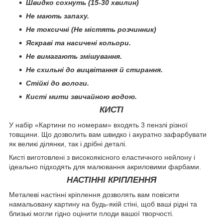
Швидко сохнуть (15-30 хвилин)
Не мають запаху.
Не токсичні (Не містять розчинник)
Яскраві та насичені кольори.
Не вимагають змішування.
Не схильні до вицвітання й стирання.
Стійкі до вологи.
Кисті мити звичайною водою.
КИСТІ
У набір «Картини по номерам» входять 3 пензлі різної
товщини. Що дозволить вам швидко і акуратно зафарбувати
як великі ділянки, так і дрібні деталі.
Кисті виготовлені з високоякісного еластичного нейлону і
ідеально підходять для малювання акриловими фарбами.
НАСТІННІ КРІПЛЕННЯ
Металеві настінні кріплення дозволять вам повісити
намальовану картину на будь-якій стіні, щоб ваші рідні та
близькі могли гідно оцінити плоди вашої творчості.