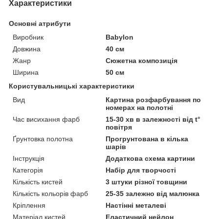
Характеристики
Основні атрибути
Виробник
Babylon
Довжина
40 см
Жанр
Сюжетна композиція
Ширина
50 см
Користувальницькі характеристики
Вид
Картина розфарбування по
номерах на полотні
Час висихання фарб
15-30 хв в залежності від t°
повітря
Ґрунтовка полотна
Прогрунтована в кілька
шарів
Інструкція
Додаткова схема картини
Категорія
Набір для творчості
Кількість кистей
3 штуки різної товщини
Кількість кольорів фарб
25-35 залежно від малюнка
Кріплення
Настінні металеві
Матеріал кистей
Еластичний нейлон