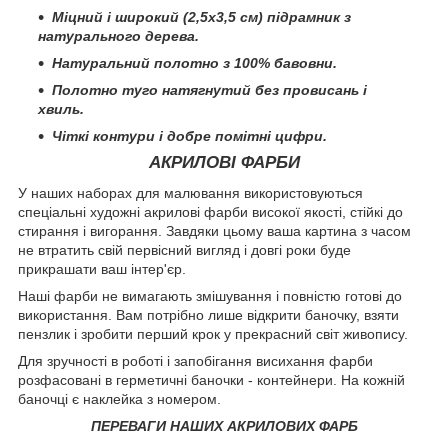
Міцний і широкий (2,5х3,5 см) підрамник з
натурального дерева.
Натуральний полотно з 100% бавовни.
Полотно туго натягнутий без провисань і
хвиль.
Чіткі контури і добре помітні цифри.
АКРИЛОВІ ФАРБИ
У наших наборах для малювання використовуються
спеціальні художні акрилові фарби високої якості, стійкі до
стирання і вигорання. Завдяки цьому ваша картина з часом
не втратить свій первісний вигляд і довгі роки буде
прикрашати ваш інтер'єр.
Наші фарби не вимагають змішування і повністю готові до
використання. Вам потрібно лише відкрити баночку, взяти
пензлик і зробити перший крок у прекрасний світ живопису.
Для зручності в роботі і запобігання висихання фарби
розфасовані в герметичні баночки - контейнери. На кожній
баночці є наклейка з номером.
ПЕРЕВАГИ НАШИХ АКРИЛОВИХ ФАРБ