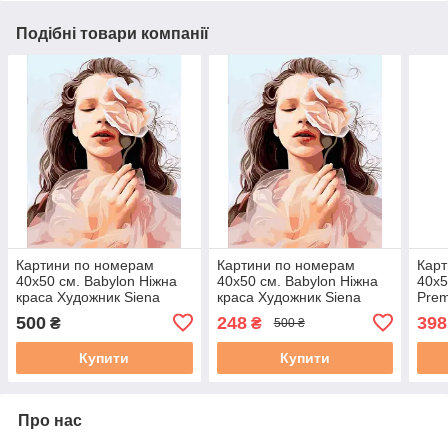
Подібні товари компанії
Картини по номерам
Картини по номерам
Карт
40х50 см. Babylon Ніжна
40х50 см. Babylon Ніжна
40х5
краса Художник Siena
краса Художник Siena
Prem
Summers (VP-1178)
Summers (RVP-1178)
поло
500
248
398
₴
₴
500 ₴
весн
Мак
Купити
Купити
Про нас