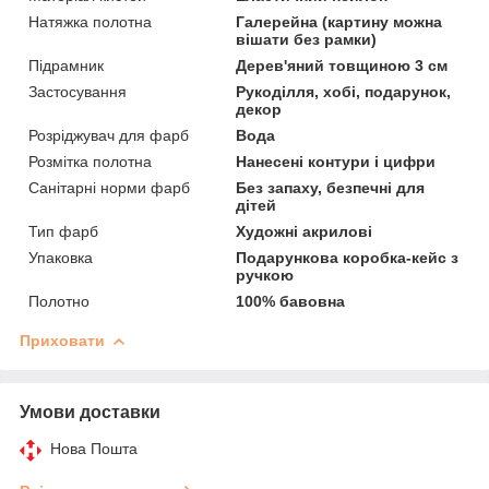
Натяжка полотна
Галерейна (картину можна
вішати без рамки)
Підрамник
Дерев'яний товщиною 3 см
Застосування
Рукоділля, хобі, подарунок,
декор
Розріджувач для фарб
Вода
Розмітка полотна
Нанесені контури і цифри
Санітарні норми фарб
Без запаху, безпечні для
дітей
Тип фарб
Художні акрилові
Упаковка
Подарункова коробка-кейс з
ручкою
Полотно
100% бавовна
Приховати
Умови доставки
Нова Пошта