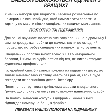
КРАЩИХ?
У наших наборів для творчості «Картина розмальовка по
номерам» є все необхідне, щоб намалювати справжню
картину не маючи ніяких спеціальних навичок малювання.
ПОЛОТНО ТА ПІДРАМНИК
Для вашої зручності полотно вже закріплений на підрамнику і
вам не доведеться робити це самим, так як це складний
процес, що потребує спеціальних навичок та інструментів.
Спеціальний полотно виготовлено з 100% натуральної
бавовни, і нічим не відрізняється від тих, які використовують
художники-професіонали.
Галерейний спосіб натяжки полотна на підрамник дозволяє
вішати намальовану картину навіть без рамки, і вона буде
виглядати як повноцінна деталь інтер'єру.
Полотно про грунтован декількома шарами спеціального
ґрунту, що сприяє легкому і рівномірному нанесенню фарби.
На полотні нанесені контури з цифрами, кожна з яких
відповідає номеру на банці з фарбою.
ПЕРЕВАГИ НАШИХ ПОЛОТЕН НА ПІДРАМНИКУ