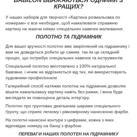
КРАЩИХ?
У наших наборів для творчості «Картина розмальовка по
номерам» є все необхідне, щоб намалювати справжню
картину не маючи ніяких спеціальних навичок малювання.
ПОЛОТНО ТА ПІДРАМНИК
Для вашої зручності полотно вже закріплений на підрамнику і
вам не доведеться робити це самим, так як це складний
процес, що потребує спеціальних навичок та інструментів.
Спеціальний полотно виготовлено з 100% натуральної
бавовни, і нічим не відрізняється від тих, які використовують
художники-професіонали.
Галерейний спосіб натяжки полотна на підрамник дозволяє
вішати намальовану картину навіть без рамки, і вона буде
виглядати як повноцінна деталь інтер'єру.
Полотно про грунтован декількома шарами спеціального
ґрунту, що сприяє легкому і рівномірному нанесенню фарби.
На полотні нанесені контури з цифрами, кожна з яких
відповідає номеру на банці з фарбою.
ПЕРЕВАГИ НАШИХ ПОЛОТЕН НА ПІДРАМНИКУ