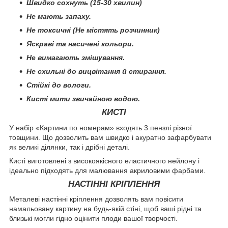
Швидко сохнуть (15-30 хвилин)
Не мають запаху.
Не токсичні (Не містять розчинник)
Яскраві та насичені кольори.
Не вимагають змішування.
Не схильні до вицвітання й стирання.
Стійкі до вологи.
Кисті мити звичайною водою.
КИСТІ
У набір «Картини по номерам» входять 3 пензлі різної
товщини. Що дозволить вам швидко і акуратно зафарбувати
як великі ділянки, так і дрібні деталі.
Кисті виготовлені з високоякісного еластичного нейлону і
ідеально підходять для малювання акриловими фарбами.
НАСТІННІ КРІПЛЕННЯ
Металеві настінні кріплення дозволять вам повісити
намальовану картину на будь-якій стіні, щоб ваші рідні та
близькі могли гідно оцінити плоди вашої творчості.