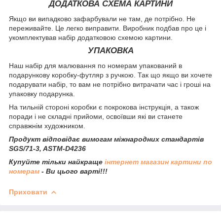
ДОДАТКОВА СХЕМА КАРТИНИ
Якщо ви випадково зафарбували не там, де потрібно. Не
переживайте. Це легко виправити. Виробник подбав про це і
укомплектував набір додатковою схемою картини.
УПАКОВКА
Наш набір для малювання по номерам упакований в
подарункову коробку-футляр з ручкою. Так що якщо ви хочете
подарувати набір, то вам не потрібно витрачати час і гроші на
упаковку подарунка.
На тильній стороні коробки є покрокова інструкція, а також
поради і не складні прийоми, освоївши які ви станете
справжнім художником.
Продукт відповідає вимогам міжнародних стандартів
SGS/71-3, ASTM-D4236
Купуйте тільки найкраще
інтернет магазин картини по
номерам
- Ви цього варті!!!
Приховати