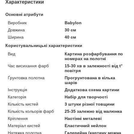
Характеристики
Основні атрибути
Виробник
Babylon
Довжина
30 см
Ширина
40 см
Користувальницькі характеристики
Вид
Картина розфарбування по
номерах на полотні
Час висихання фарб
15-30 хв в залежності від t°
повітря
Ґрунтовка полотна
Прогрунтована в кілька
шарів
Інструкція
Додаткова схема картини
Категорія
Набір для творчості
Кількість кистей
3 штуки різної товщини
Кількість кольорів фарб
25-35 залежно від малюнка
Кріплення
Настінні металеві
Матеріал кистей
Еластичний нейлон
Натяжка полотна
Галерейна (картину можна