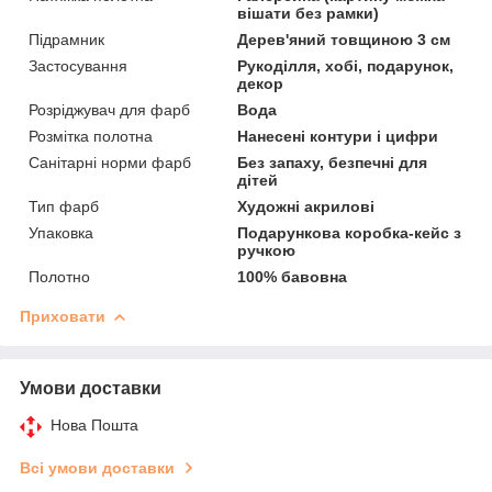
вішати без рамки)
Підрамник
Дерев'яний товщиною 3 см
Застосування
Рукоділля, хобі, подарунок,
декор
Розріджувач для фарб
Вода
Розмітка полотна
Нанесені контури і цифри
Санітарні норми фарб
Без запаху, безпечні для
дітей
Тип фарб
Художні акрилові
Упаковка
Подарункова коробка-кейс з
ручкою
Полотно
100% бавовна
Приховати
Умови доставки
Нова Пошта
Всі умови доставки