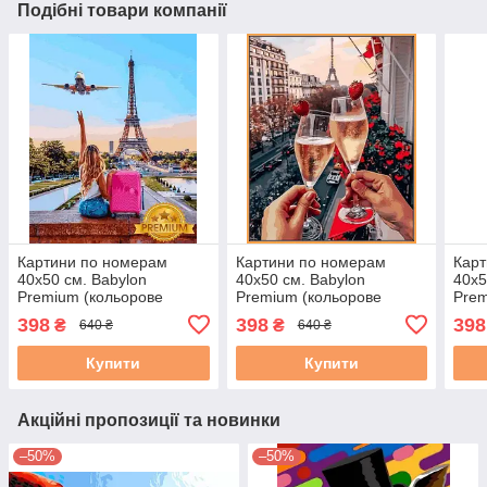
Подібні товари компанії
Картини по номерам
Картини по номерам
Карт
40х50 см. Babylon
40х50 см. Babylon
40х5
Premium (кольорове
Premium (кольорове
Prem
полотно + лак)
полотно + лак) Це наш
поло
398
398
398
₴
₴
640 ₴
640 ₴
Мандрівниця
вечір (NB 2221)
весн
Мак
Купити
Купити
Акційні пропозиції та новинки
–50%
–50%