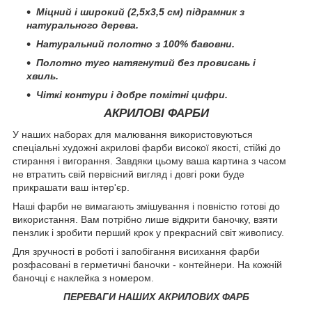
Міцний і широкий (2,5х3,5 см) підрамник з
натурального дерева.
Натуральний полотно з 100% бавовни.
Полотно туго натягнутий без провисань і
хвиль.
Чіткі контури і добре помітні цифри.
АКРИЛОВІ ФАРБИ
У наших наборах для малювання використовуються
спеціальні художні акрилові фарби високої якості, стійкі до
стирання і вигорання. Завдяки цьому ваша картина з часом
не втратить свій первісний вигляд і довгі роки буде
прикрашати ваш інтер'єр.
Наші фарби не вимагають змішування і повністю готові до
використання. Вам потрібно лише відкрити баночку, взяти
пензлик і зробити перший крок у прекрасний світ живопису.
Для зручності в роботі і запобігання висихання фарби
розфасовані в герметичні баночки - контейнери. На кожній
баночці є наклейка з номером.
ПЕРЕВАГИ НАШИХ АКРИЛОВИХ ФАРБ