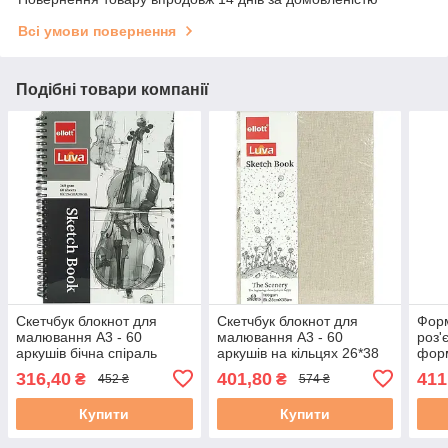
Всі умови повернення
Подібні товари компанії
Скетчбук блокнот для
Скетчбук блокнот для
Форм
малювання А3 - 60
малювання А3 - 60
роз'
аркушів бічна спіраль
аркушів на кільцях 26*38
форм
26*38 см
см
28 с
316,40
401,80
411
₴
₴
452 ₴
574 ₴
торті
Купити
Купити