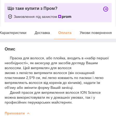
Що таке купити з Пром?
Замовлення під захистом
Характеристики
Доставка
Оплата
Умови повернення
Опис
Праска для волосся, або плойка, входить в «набір першої
необхідності», як аксесуар для засобів догляду Вашим
волоссям. Цей випрямляч для волосся
зможе з легкістю випрямити волосся (він оснащений
пластинами 2,5*9 см, які легко ковзають по пасмах і легко
випрямляють волосся від коренів до кінчиків), надати їм
об'єму або змінити форму Вашій зачісці.
Даний прасок для випрямлення волосся ION Science
можна використовувати як у домашніх умовах, так і у
професійних перукарських майстернях.
Приховати