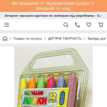
Ми працюємо !!! Відправляємо щодня !!!
Вихідний сб.-нед.
Інтернет магазин картини по номерам від виробника - kartin
Товари та послуги
ДИТЯЧА ТВОРЧІСТЬ
Крейда для