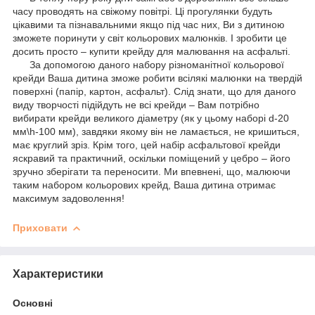
часу проводять на свіжому повітрі. Ці прогулянки будуть
цікавими та пізнавальними якщо під час них, Ви з дитиною
зможете поринути у світ кольорових малюнків. І зробити це
досить просто – купити крейду для малювання на асфальті.
За допомогою даного набору різноманітної кольорової
крейди Ваша дитина зможе робити всілякі малюнки на твердій
поверхні (папір, картон, асфальт). Слід знати, що для даного
виду творчості підійдуть не всі крейди – Вам потрібно
вибирати крейди великого діаметру (як у цьому наборі d-20
мм\h-100 мм), завдяки якому він не ламається, не кришиться,
має круглий зріз. Крім того, цей набір асфальтової крейди
яскравий та практичний, оскільки поміщений у цебро – його
зручно зберігати та переносити. Ми впевнені, що, малюючи
таким набором кольорових крейд, Ваша дитина отримає
максимум задоволення!
Приховати
Характеристики
Основні