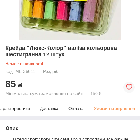
Крейда "Люкс-Колор" валіза кольорова
шестигранна 12 штук
Немає в наявності
Код: ML-36611
Роздріб
85
₴
Мінімальна сума замовлення на сайті — 150 ₴
арактеристики
Доставка
Оплата
Умови повернення
Опис
В теплу пору року діти самі або з дорослими все більше