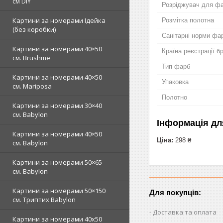
см DIY
Розріджувач для ф
Картини за номерами Ідейка
Розмітка полотна
(без коробки)
Санітарні норми фа
Картини за номерами 40×50
Країна реєстрації б
см. Brushme
Тип фарб
Картини за номерами 40×50
Упаковка
см. Mariposa
Полотно
Картини за номерами 30×40
см. Babylon
Інформація дл
Картини за номерами 40×50
Ціна:
298 ₴
см. Babylon
Картини за номерами 50×65
см. Babylon
Картини за номерами 50×150
Для покупців:
см. Триптих Babylon
Доставка та оплата
Картини за номерами 40х50