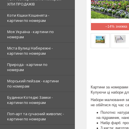
ХІТИ ПРОДАЖІВ
Коти Кішки Кошенята -
картини по номерам
–14%
Моя Україна - картини по
номерам
Міста Вулиці Набережні -
картини по номерам
Природа - картини по
номерам
Морський пейзаж - картини
по номерам
Картини за номерами 
Купуючи ці набори дл
Будинки Котеджі Замки -
Набори малювання за 
картини по номерам
не обійтися під час с
Полотно: натура
Поп-арт та сучасний живопис -
на підрамник, нан
картини по номерам
Набір фарб: пр
3 кисти: вигото