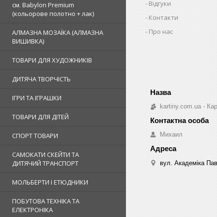
Відгуки
см. Babylon Premium
(кольорове полотно + лак)
Контакти
Про нас
АЛМАЗНА МОЗАЇКА (АЛМАЗНА
ВИШИВКА)
ТОВАРИ ДЛЯ ХУДОЖНИКІВ
ДИТЯЧА ТВОРЧІСТЬ
ІГРИ ТА ІГРАШКИ
kartiny.com.ua - К
ТОВАРИ ДЛЯ ДІТЕЙ
Михаил
СПОРТ ТОВАРИ
САМОКАТИ СКЕЙТИ ТА
ДИТЯЧИЙ ТРАНСПОРТ
вул. Академіка Пав
МОЛЬБЕРТИ І ЕТЮДНИКИ
ПОБУТОВА ТЕХНІКА ТА
ЕЛЕКТРОНІКА