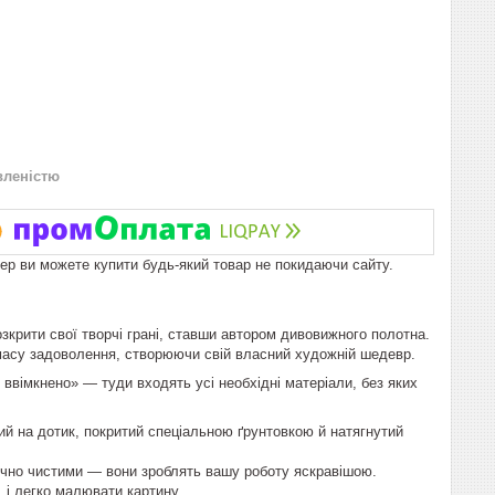
вленістю
пер ви можете купити будь-який товар не покидаючи сайту.
крити свої творчі грані, ставши автором дивовижного полотна.
 масу задоволення, створюючи свій власний художній шедевр.
вімкнено» — туди входять усі необхідні матеріали, без яких
ий на дотик, покритий спеціальною ґрунтовкою й натягнутий
ічно чистими — вони зроблять вашу роботу яскравішою.
 і легко малювати картину.