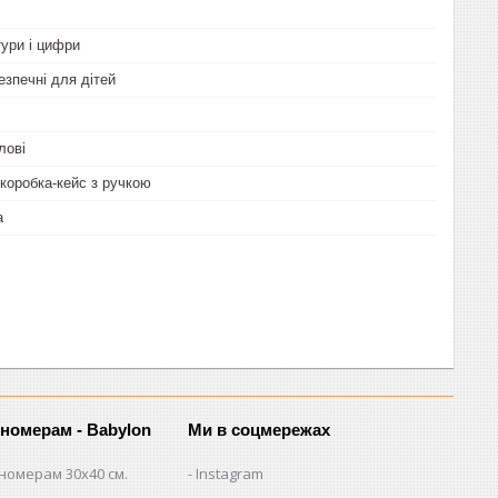
тури і цифри
езпечні для дітей
лові
коробка-кейс з ручкою
а
 номерам - Babylon
Ми в соцмережах
номерам 30х40 см.
Instagram