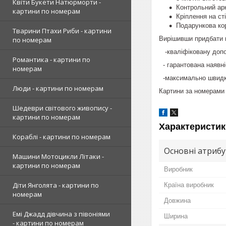
Квіти Букети Натюрморти -
Контрольний арк
картини по номерам
Кріплення на ст
Подарункова кор
Тварини Птахи Риби - картини
Вирішивши придбати н
по номерам
-кваліфіковану допом
Романтика - картини по
- гарантована наявніс
номерам
-максимально швидку
Люди - картини по номерам
Картини за номерами 
Шедеври світового живопису -
картини по номерам
Характеристик
Кораблі - картини по номерам
Основні атриб
Машини Мотоцикли Літаки -
картини по номерам
Виробник
Діти Янголята - картини по
Країна виробник
номерам
Довжина
Емі Джадд дівчина з півоніями
Ширина
- картини по номерам