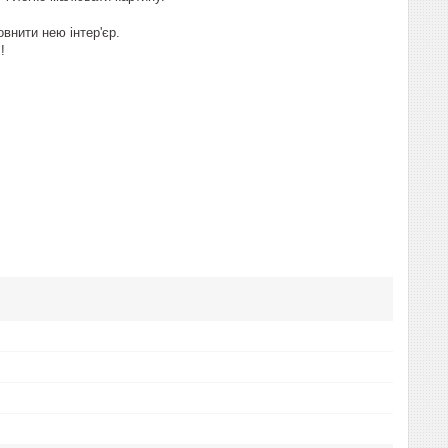
овнити нею інтер'єр.
!