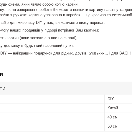
уш- схема, який являє собою копію картин.
іну: після завершення роботи Ви можете повісити картину на стіну та доп
обка з ручкою: картина упакована в коробок — це красиво та естетично!!
абір для живопису DIY у нас, ви матимете низку переваг:
огу наших продавців у підборі потрібної Вам картини;
ть картин (вони завжди є в нас на складі);
 доставку в будь-який населений пункт.
DIY — найкращий подарунок для рідних, друзів, близьких... і для ВАС!!!
и
ути
DIY
Китай
40 см
50 см