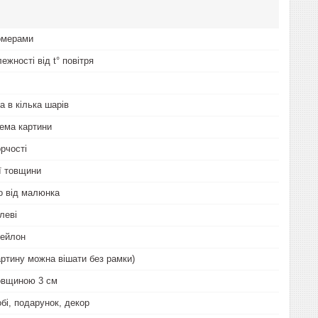
омерами
лежності від t° повітря
а в кілька шарів
ема картини
рчості
ої товщини
о від малюнка
леві
нейлон
артину можна вішати без рамки)
овщиною 3 см
бі, подарунок, декор