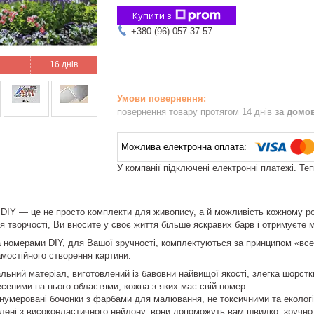
Купити з
+380 (96) 057-37-57
16 днів
повернення товару протягом 14 днів
за домо
У компанії підключені електронні платежі. Те
DIY — це не просто комплекти для живопису, а й можливість кожному роз
я творчості, Ви вносите у своє життя більше яскравих барв і отримуєте
номерами DIY, для Вашої зручності, комплектуються за принципом «все в
амостійного створення картини:
льний матеріал, виготовлений із бавовни найвищої якості, злегка шорстк
есеними на нього областями, кожна з яких має свій номер.
онумеровані бочонки з фарбами для малювання, не токсичними та еколог
влені з високоеластичного нейлону, вони допоможуть вам швидко, зручно