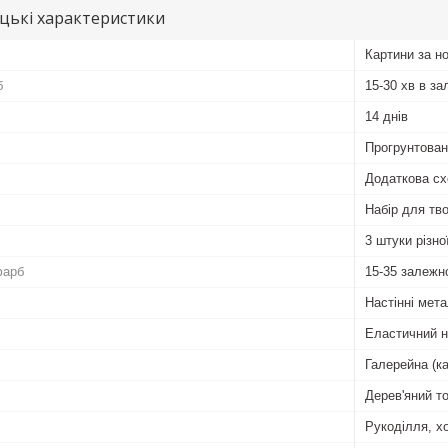
цькі характеристики
Картини за н
б
15-30 хв в за
14 днів
Прогрунтован
Додаткова сх
Набір для тво
3 штуки різн
фарб
15-35 залежн
Настінні мета
Еластичний 
Галерейна (к
Дерев'яний т
Рукоділля, хо