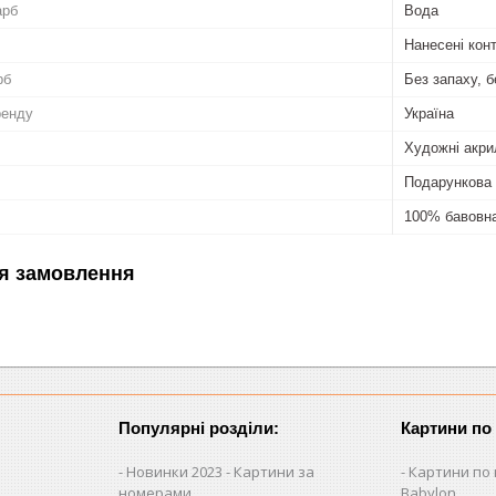
арб
Вода
Нанесені кон
рб
Без запаху, б
ренду
Україна
Художні акри
Подарункова 
100% бавовн
я замовлення
Популярні розділи:
Картини по
Новинки 2023 - Картини за
Картини по 
номерами
Babylon