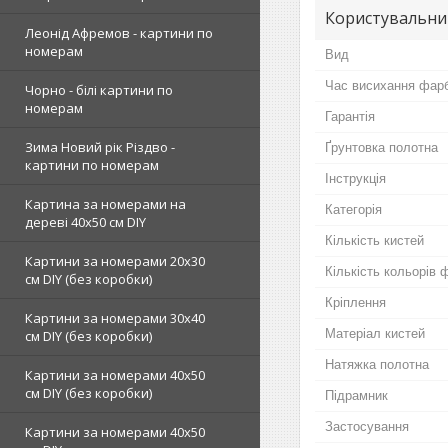
Користувальни
Леонід Афремов - картини по
номерам
Вид
Час висихання фар
Чорно - білі картини по
номерам
Гарантія
Зима Новий рік Різдво -
Ґрунтовка полотна
картини по номерам
Інструкція
Картина за номерами на
Категорія
дереві 40х50 см DIY
Кількість кистей
Картини за номерами 20х30
Кількість кольорів 
см DIY (без коробки)
Кріплення
Картини за номерами 30х40
Матеріал кистей
см DIY (без коробки)
Натяжка полотна
Картини за номерами 40х50
см DIY (без коробки)
Підрамник
Застосування
Картини за номерами 40х50