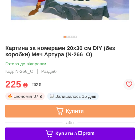
Картина за номерами 20х30 см DIY (без
коробки) Меч Артура (N-266_O)
Готово до відправки
Код: N-266_O
Роздріб
225
₴
262 ₴
Економія
37 ₴
Залишилось
15 днів
Купити
або
Купити з