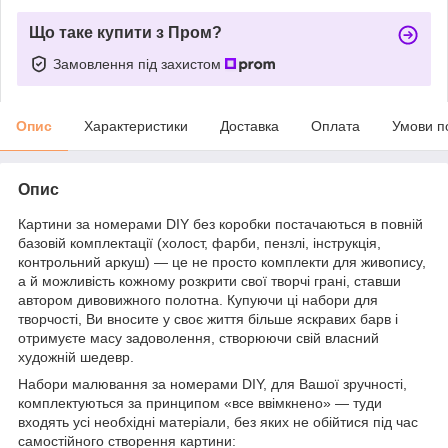
Що таке купити з Пром?
Замовлення під захистом
Опис
Характеристики
Доставка
Оплата
Умови п
Опис
Картини за номерами DIY без коробки постачаються в повній
базовій комплектації (холост, фарби, пензлі, інструкція,
контрольний аркуш) — це не просто комплекти для живопису,
а й можливість кожному розкрити свої творчі грані, ставши
автором дивовижного полотна. Купуючи ці набори для
творчості, Ви вносите у своє життя більше яскравих барв і
отримуєте масу задоволення, створюючи свій власний
художній шедевр.
Набори малювання за номерами DIY, для Вашої зручності,
комплектуються за принципом «все ввімкнено» — туди
входять усі необхідні матеріали, без яких не обійтися під час
самостійного створення картини: