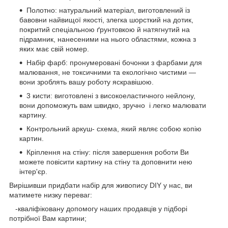
Полотно: натуральний матеріал, виготовлений із
бавовни найвищої якості, злегка шорсткий на дотик,
покритий спеціальною ґрунтовкою й натягнутий на
підрамник, нанесеними на нього областями, кожна з
яких має свій номер.
Набір фарб: пронумеровані бочонки з фарбами для
малювання, не токсичними та екологічно чистими —
вони зроблять вашу роботу яскравішою.
3 кисти: виготовлені з високоеластичного нейлону,
вони допоможуть вам швидко, зручно і легко малювати
картину.
Контрольний аркуш- схема, який являє собою копію
картин.
Кріплення на стіну: після завершення роботи Ви
можете повісити картину на стіну та доповнити нею
інтер'єр.
Вирішивши придбати набір для живопису DIY у нас, ви
матимете низку переваг:
-кваліфіковану допомогу наших продавців у підборі
потрібної Вам картини;