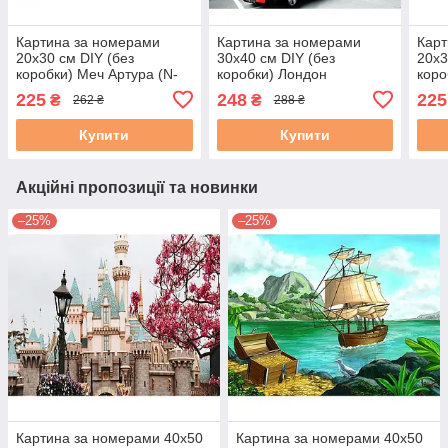
Картина за номерами
Картина за номерами
Карт
20х30 см DIY (без
30х40 см DIY (без
20х3
коробки) Меч Артура (N-
коробки) Лондон
коро
266_O)
(EKTL1260_O)
(N-3
225
248
225
₴
₴
262 ₴
288 ₴
Купити
Купити
Акційні пропозиції та новинки
–25%
–25%
Картина за номерами 40x50
Картина за номерами 40x50