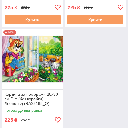
225
225
₴
₴
262 ₴
262 ₴
Купити
Купити
–14%
Картина за номерами 20х30
см DIY (без коробки)
Леопольд (RAS2188_O)
Готово до відправки
225
₴
262 ₴