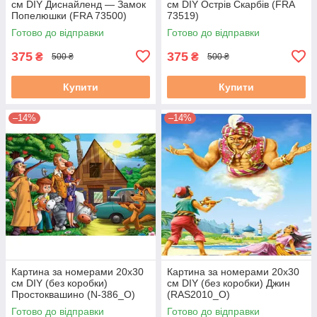
см DIY Диснайленд — Замок
см DIY Острів Скарбів (FRA
Попелюшки (FRA 73500)
73519)
Готово до відправки
Готово до відправки
375
375
₴
₴
500 ₴
500 ₴
Купити
Купити
–14%
–14%
Картина за номерами 20х30
Картина за номерами 20х30
см DIY (без коробки)
см DIY (без коробки) Джин
Простоквашино (N-386_O)
(RAS2010_O)
Готово до відправки
Готово до відправки