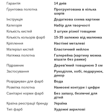
Гарантія
14 днів
Ґрунтовка полотна
Прогрунтована в кілька
шарів
Інструкція
Додаткова схема картини
Категорія
Набір для творчості
Кількість кистей
3 штуки різної товщини
Кількість кольорів фарб
15-35 залежно від малюнка
Кріплення
Настінні металеві
Матеріал кистей
Еластичний нейлон
Натяжка полотна
Галерейна (картину можна
вішати без рамки)
Підрамник
Дерев'яний товщиною 3 см
Застосування
Рукоділля, хобі, подарунок,
декор
Розріджувач для фарб
Вода
Розмітка полотна
Нанесені контури і цифри
Санітарні норми фарб
Без запаху, безпечні для
дітей
Країна реєстрації бренду
Україна
Тип фарб
Художні акрилові