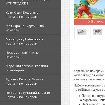
ХІТИ ПРОДАЖІВ
Коти Кішки Кошенята -
картини по номерам
–14%
Моя Україна - картини по
номерам
Міста Вулиці Набережні -
картини по номерам
Природа - картини по
номерам
Морський пейзаж - картини
по номерам
Картини за номерами 
комплекти для живопи
Будинки Котеджі Замки -
вносите у своє життя
картини по номерам
Набори малювання за 
не обійтися під час с
Поп-арт та сучасний живопис -
Полотно: натура
картини по номерам
на підрамник, нан
Набір фарб: пр