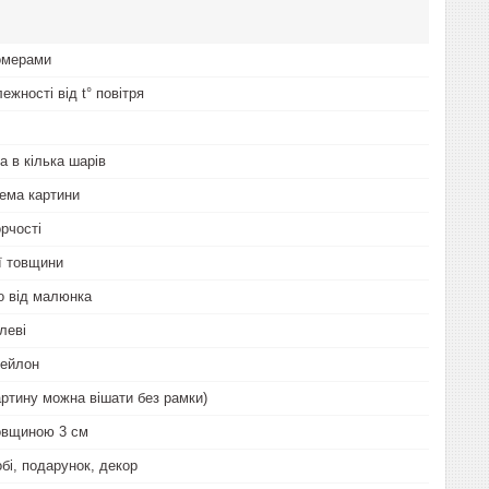
омерами
лежності від t° повітря
а в кілька шарів
ема картини
рчості
ої товщини
о від малюнка
леві
нейлон
артину можна вішати без рамки)
овщиною 3 см
бі, подарунок, декор