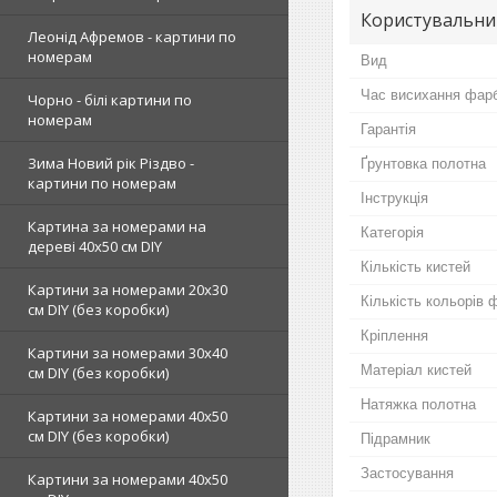
Користувальни
Леонід Афремов - картини по
номерам
Вид
Час висихання фар
Чорно - білі картини по
номерам
Гарантія
Зима Новий рік Різдво -
Ґрунтовка полотна
картини по номерам
Інструкція
Картина за номерами на
Категорія
дереві 40х50 см DIY
Кількість кистей
Картини за номерами 20х30
Кількість кольорів 
см DIY (без коробки)
Кріплення
Картини за номерами 30х40
Матеріал кистей
см DIY (без коробки)
Натяжка полотна
Картини за номерами 40х50
см DIY (без коробки)
Підрамник
Застосування
Картини за номерами 40х50