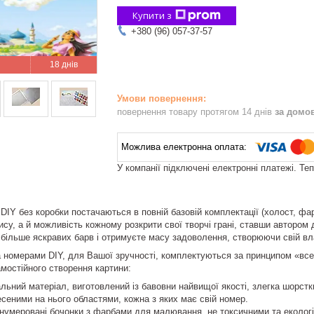
Купити з
+380 (96) 057-37-57
18 днів
повернення товару протягом 14 днів
за домо
У компанії підключені електронні платежі. Те
DIY без коробки постачаються в повній базовій комплектації (холост, фар
су, а й можливість кожному розкрити свої творчі грані, ставши автором 
 більше яскравих барв і отримуєте масу задоволення, створюючи свій в
номерами DIY, для Вашої зручності, комплектуються за принципом «все в
амостійного створення картини:
льний матеріал, виготовлений із бавовни найвищої якості, злегка шорстк
есеними на нього областями, кожна з яких має свій номер.
онумеровані бочонки з фарбами для малювання, не токсичними та еколог