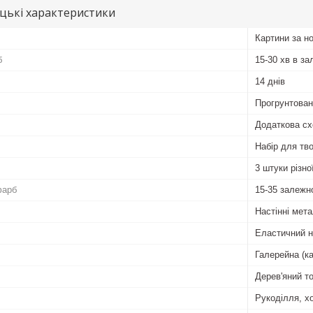
цькі характеристики
Картини за н
б
15-30 хв в за
14 днів
Прогрунтован
Додаткова сх
Набір для тво
3 штуки різн
фарб
15-35 залежн
Настінні мета
Еластичний 
Галерейна (к
Дерев'яний т
Рукоділля, хо