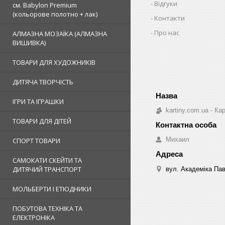
Відгуки
см. Babylon Premium
(кольорове полотно + лак)
Контакти
Про нас
АЛМАЗНА МОЗАЇКА (АЛМАЗНА
ВИШИВКА)
ТОВАРИ ДЛЯ ХУДОЖНИКІВ
ДИТЯЧА ТВОРЧІСТЬ
ІГРИ ТА ІГРАШКИ
kartiny.com.ua - К
ТОВАРИ ДЛЯ ДІТЕЙ
Михаил
СПОРТ ТОВАРИ
САМОКАТИ СКЕЙТИ ТА
ДИТЯЧИЙ ТРАНСПОРТ
вул. Академіка Пав
МОЛЬБЕРТИ І ЕТЮДНИКИ
ПОБУТОВА ТЕХНІКА ТА
ЕЛЕКТРОНІКА