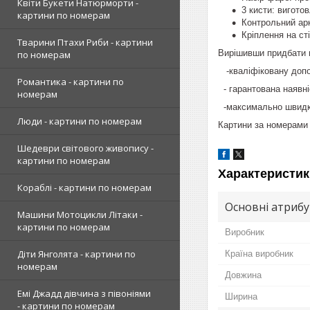
Квіти Букети Натюрморти -
3 кисти: вигото
картини по номерам
Контрольний арк
Кріплення на ст
Тварини Птахи Риби - картини
Вирішивши придбати н
по номерам
-кваліфіковану допом
Романтика - картини по
- гарантована наявніс
номерам
-максимально швидку
Люди - картини по номерам
Картини за номерами 
Шедеври світового живопису -
картини по номерам
Характеристик
Кораблі - картини по номерам
Основні атриб
Машини Мотоцикли Літаки -
картини по номерам
Виробник
Діти Янголята - картини по
Країна виробник
номерам
Довжина
Емі Джадд дівчина з півоніями
Ширина
- картини по номерам