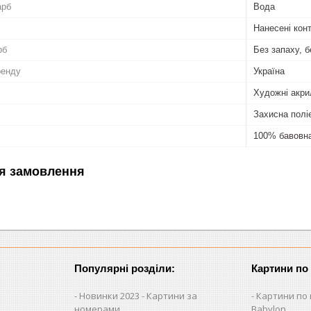
арб
Вода
Нанесені кон
рб
Без запаху, б
ренду
Україна
Художні акри
Захисна полі
100% бавовн
я замовлення
Популярні розділи:
Картини по
Новинки 2023 - Картини за
Картини по 
номерами
Babylon