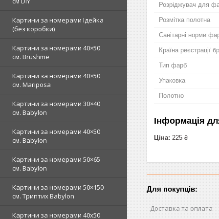
см DIY
Розріджувач для ф
Картини за номерами Ідейка
Розмітка полотна
(без коробки)
Санітарні норми фа
Картини за номерами 40×50
Країна реєстрації б
см. Brushme
Тип фарб
Картини за номерами 40×50
Упаковка
см. Mariposa
Полотно
Картини за номерами 30×40
см. Babylon
Інформація дл
Картини за номерами 40×50
Ціна:
225 ₴
см. Babylon
Картини за номерами 50×65
см. Babylon
Картини за номерами 50×150
Для покупців:
см. Триптих Babylon
Доставка та оплата
Картини за номерами 40х50