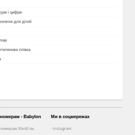
тури і цифри
езпечні для дітей
лові
етиленова плівка
а
 номерам - Babylon
Ми в соцмережах
номерам 30х40 см.
Instagram