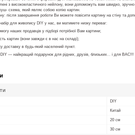
влені з високоеластичного нейлону, вони допоможуть вам швидко, зручно
уш- схема, який являє собою копію картин.
іну: після завершення роботи Ви можете повісити картину на стіну та доп
абір для живопису DIY у нас, ви матимете низку переваг:
огу наших продавців у підборі потрібної Вам картини;
ть картин (вони завжди є в нас на складі);
 доставку в будь-який населений пункт.
DIY — найкращий подарунок для рідних, друзів, близьких... і для ВАС!!!
и
ути
DIY
Китай
20 см
30 см