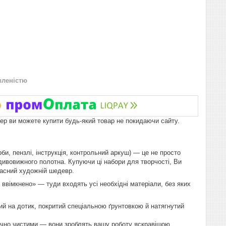
вленістю
пер ви можете купити будь-який товар не покидаючи сайту.
би, пензлі, інструкція, контрольний аркуш) — це не просто
дивовижного полотна. Купуючи ці набори для творчості, Ви
ласний художній шедевр.
вімкнено» — туди входять усі необхідні матеріали, без яких
ий на дотик, покритий спеціальною ґрунтовкою й натягнутий
ічно чистими — вони зроблять вашу роботу яскравішою.