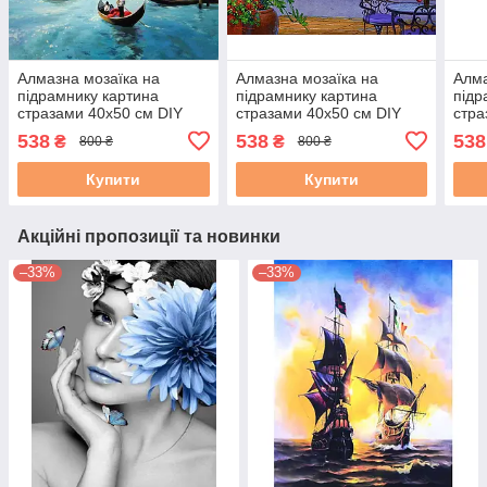
Алмазна мозаїка на
Алмазна мозаїка на
Алма
підрамнику картина
підрамнику картина
підр
стразами 40х50 см DIY
стразами 40х50 см DIY
стра
Венеція (SGLE 71788 - F)
Венеція (SGLE 70997 - F)
Сова
538
538
538
₴
₴
800 ₴
800 ₴
Купити
Купити
Акційні пропозиції та новинки
–33%
–33%