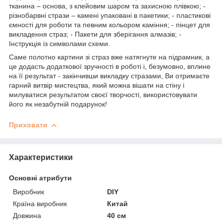
тканина – основа, з клейовим шаром та захисною плівкою; -
різнобарвні стрази – камені упаковані в пакетики; - пластикові
ємності для роботи та певним кольором каміння; - пінцет для
викладення страз; - Пакети для зберігання алмазів; -
Інструкція із символами схеми.
Саме полотно картини зі страз вже натягнуте на підрамник, а
це додасть додаткової зручності в роботі і, безумовно, вплине
на її результат - закінчивши викладку стразами, Ви отримаєте
гарний витвір мистецтва, який можна вішати на стіну і
милуватися результатом своєї творчості, використовувати
його як незабутній подарунок!
Приховати
Характеристики
Основні атрибути
Виробник
DIY
Країна виробник
Китай
Довжина
40 см