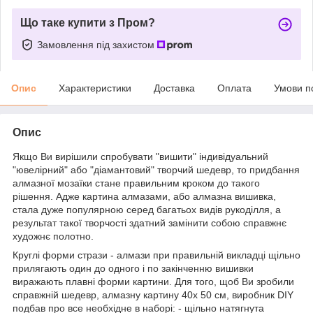
Що таке купити з Пром?
Замовлення під захистом
Опис
Характеристики
Доставка
Оплата
Умови п
Опис
Якщо Ви вирішили спробувати "вишити" індивідуальний
"ювелірний" або "діамантовий" творчий шедевр, то придбання
алмазної мозаїки стане правильним кроком до такого
рішення. Адже картина алмазами, або алмазна вишивка,
стала дуже популярною серед багатьох видів рукоділля, а
результат такої творчості здатний замінити собою справжнє
художнє полотно.
Круглі форми стрази - алмази при правильній викладці щільно
прилягають один до одного і по закінченню вишивки
виражають плавні форми картини. Для того, щоб Ви зробили
справжній шедевр, алмазну картину 40х 50 см, виробник DIY
подбав про все необхідне в наборі: - щільно натягнута