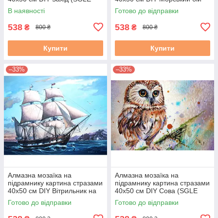
72964)
(SGLE 72971)
В наявності
Готово до відправки
538
538
₴
₴
800 ₴
800 ₴
Купити
Купити
–33%
–33%
Алмазна мозаїка на
Алмазна мозаїка на
підрамнику картина стразами
підрамнику картина стразами
40х50 см DIY Вітрильник на
40х50 см DIY Сова (SGLE
хвилях (SGLE 71717)
71267 - F)
Готово до відправки
Готово до відправки