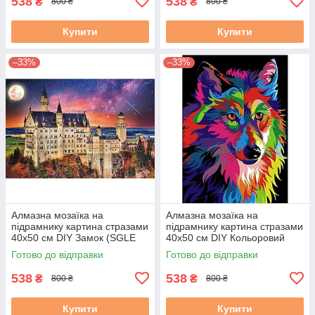
538
538
₴
₴
800 ₴
800 ₴
Купити
Купити
–33%
–33%
Алмазна мозаїка на
Алмазна мозаїка на
підрамнику картина стразами
підрамнику картина стразами
40х50 см DIY Замок (SGLE
40х50 см DIY Кольоровий
71269 - F)
вовк (SGLE 71270 - F)
Готово до відправки
Готово до відправки
538
538
₴
₴
800 ₴
800 ₴
Купити
Купити