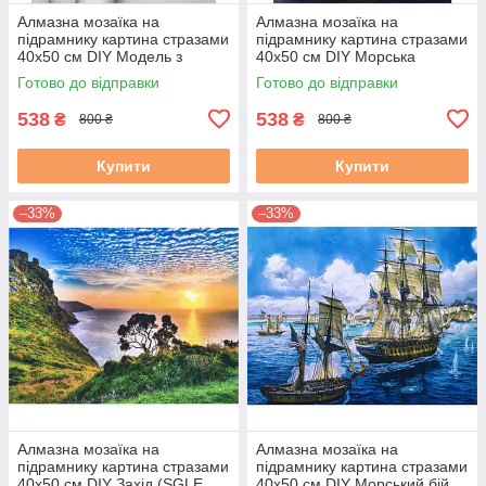
Алмазна мозаїка на
Алмазна мозаїка на
підрамнику картина стразами
підрамнику картина стразами
40х50 см DIY Модель з
40х50 см DIY Морська
синьою хризантемою (SGLE
баталія двох кораблів (SGLE
Готово до відправки
Готово до відправки
71230 - F)
72988)
538
538
₴
₴
800 ₴
800 ₴
Купити
Купити
–33%
–33%
Алмазна мозаїка на
Алмазна мозаїка на
підрамнику картина стразами
підрамнику картина стразами
40х50 см DIY Захід (SGLE
40х50 см DIY Морський бій