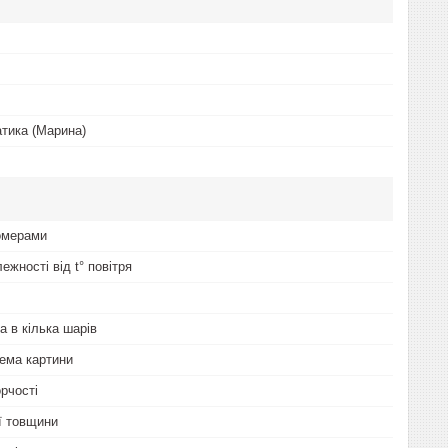
тика (Марина)
омерами
лежності від t° повітря
а в кілька шарів
ема картини
рчості
ої товщини