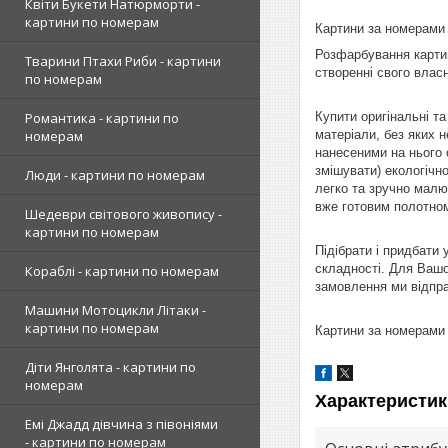
Квіти Букети Натюрморти -
картини по номерам
Картини за номерами D
Розфарбування картин
Тварини Птахи Риби - картини
створенні свого влас
по номерам
Купити оригінальні т
Романтика - картини по
матеріали, без яких н
номерам
нанесеними на нього о
змішувати) екологічно
Люди - картини по номерам
легко та зручно малю
вже готовим полотном
Шедеври світового живопису -
картини по номерам
Підібрати і придбати
складності. Для Вашо
Кораблі - картини по номерам
замовлення ми відпра
Машини Мотоцикли Літаки -
картини по номерам
Картини за номерами D
Діти Янголята - картини по
номерам
Характеристик
Емі Джадд дівчина з півоніями
- картини по номерам