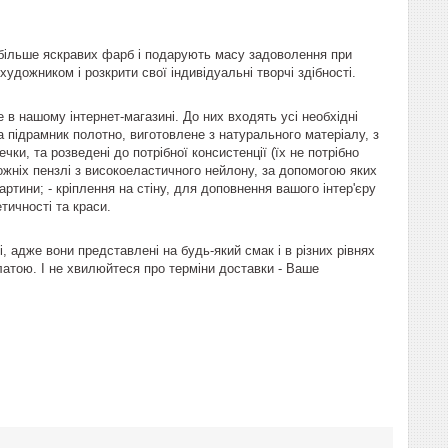
 більше яскравих фарб і подарують масу задоволення при
дожником і розкрити свої індивідуальні творчі здібності.
в нашому інтернет-магазині. До них входять усі необхідні
на підрамник полотно, виготовлене з натурального матеріалу, з
ки, та розведені до потрібної консистенції (їх не потрібно
дожніх пензлі з високоеластичного нейлону, за допомогою яких
тини; - кріплення на стіну, для доповнення вашого інтер'єру
тичності та краси.
 адже вони представлені на будь-який смак і в різних рівнях
латою. І не хвилюйтеся про терміни доставки - Ваше