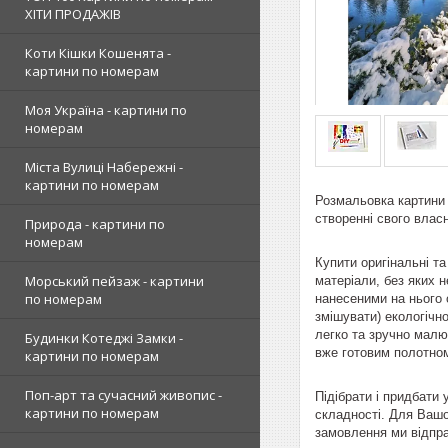
ХІТИ ПРОДАЖІВ
Коти Кішки Кошенята -
картини по номерам
Моя Україна - картини по
номерам
Міста Вулиці Набережні -
картини по номерам
Розмальовка картини 
створенні свого влас
Природа - картини по
номерам
Купити оригінальні т
Морський пейзаж - картини
матеріали, без яких н
по номерам
нанесеними на нього о
змішувати) екологічно
легко та зручно малю
Будинки Котеджі Замки -
вже готовим полотном
картини по номерам
Поп-арт та сучасний живопис -
Підібрати і придбати
картини по номерам
складності. Для Вашо
замовлення ми відпра