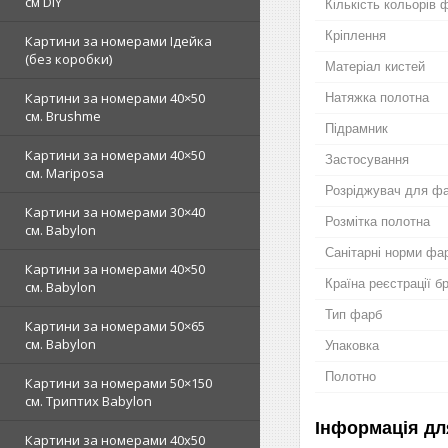
см DIY
Кількість кольорів 
Кріплення
Картини за номерами Ідейка
(без коробки)
Матеріал кистей
Картини за номерами 40×50
Натяжка полотна
см. Brushme
Підрамник
Картини за номерами 40×50
Застосування
см. Mariposa
Розріджувач для ф
Картини за номерами 30×40
Розмітка полотна
см. Babylon
Санітарні норми фа
Картини за номерами 40×50
Країна реєстрації б
см. Babylon
Тип фарб
Картини за номерами 50×65
см. Babylon
Упаковка
Полотно
Картини за номерами 50×150
см. Триптих Babylon
Інформація дл
Картини за номерами 40х50