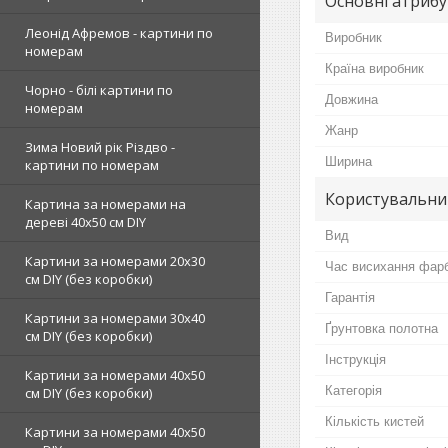
Основні атриб
Леонід Афремов - картини по
Виробник
номерам
Країна виробник
Чорно - білі картини по
Довжина
номерам
Жанр
Зима Новий рік Різдво -
Ширина
картини по номерам
Користувальни
Картина за номерами на
дереві 40х50 см DIY
Вид
Картини за номерами 20х30
Час висихання фар
см DIY (без коробки)
Гарантія
Картини за номерами 30х40
Ґрунтовка полотна
см DIY (без коробки)
Інструкція
Картини за номерами 40х50
Категорія
см DIY (без коробки)
Кількість кистей
Картини за номерами 40х50