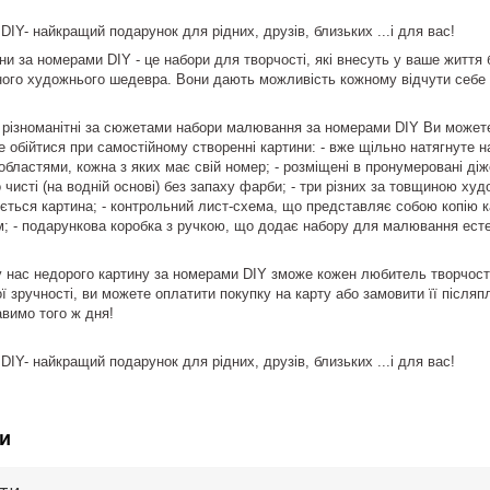
IY- найкращий подарунок для рідних, друзів, близьких ...і для вас!
и за номерами DIY - це набори для творчості, які внесуть у ваше життя
ного художнього шедевра. Вони дають можливість кожному відчути себе ху
а різноманітні за сюжетами набори малювання за номерами DIY Ви можете 
е обійтися при самостійному створенні картини: - вже щільно натягнуте 
бластями, кожна з яких має свій номер; - розміщені в пронумеровані діжеч
 чисті (на водній основі) без запаху фарби; - три різних за товщиною ху
ється картина; - контрольний лист-схема, що представляє собою копію кар
; - подарункова коробка з ручкою, що додає набору для малювання есте
 у нас недорого картину за номерами DIY зможе кожен любитель творчості,
ї зручності, ви можете оплатити покупку на карту або замовити її післяп
вимо того ж дня!
IY- найкращий подарунок для рідних, друзів, близьких ...і для вас!
и