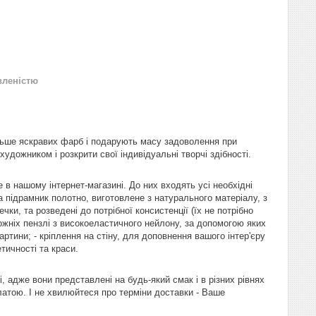
вленістю
ільше яскравих фарб і подарують масу задоволення при
дожником і розкрити свої індивідуальні творчі здібності.
в нашому інтернет-магазині. До них входять усі необхідні
на підрамник полотно, виготовлене з натурального матеріалу, з
ки, та розведені до потрібної консистенції (їх не потрібно
дожніх пензлі з високоеластичного нейлону, за допомогою яких
тини; - кріплення на стіну, для доповнення вашого інтер'єру
тичності та краси.
 адже вони представлені на будь-який смак і в різних рівнях
латою. І не хвилюйтеся про терміни доставки - Ваше