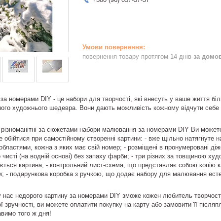
повернення товару протягом 14 днів
за домо
за номерами DIY - це набори для творчості, які внесуть у ваше життя б
ного художнього шедевра. Вони дають можливість кожному відчути себе ху
а різноманітні за сюжетами набори малювання за номерами DIY Ви можете 
е обійтися при самостійному створенні картини: - вже щільно натягнуте 
бластями, кожна з яких має свій номер; - розміщені в пронумеровані діжеч
 чисті (на водній основі) без запаху фарби; - три різних за товщиною ху
ється картина; - контрольний лист-схема, що представляє собою копію кар
; - подарункова коробка з ручкою, що додає набору для малювання есте
 у нас недорого картину за номерами DIY зможе кожен любитель творчості,
ї зручності, ви можете оплатити покупку на карту або замовити її післяп
вимо того ж дня!