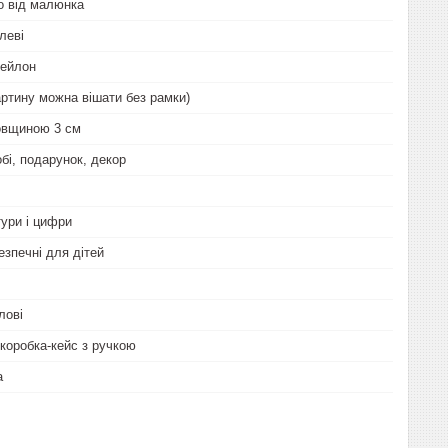
о від малюнка
леві
нейлон
артину можна вішати без рамки)
овщиною 3 см
бі, подарунок, декор
тури і цифри
езпечні для дітей
лові
коробка-кейс з ручкою
а