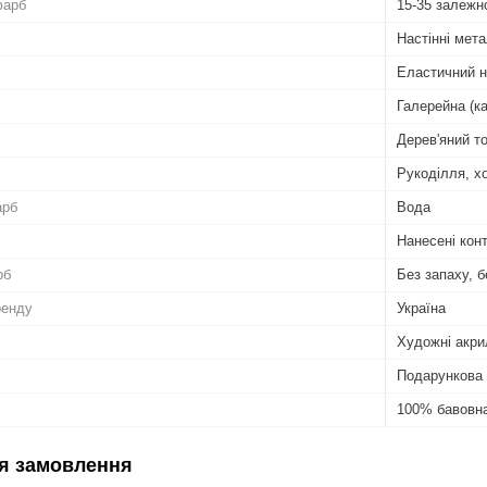
фарб
15-35 залежн
Настінні мета
Еластичний 
Галерейна (к
Дерев'яний т
Рукоділля, хо
арб
Вода
Нанесені кон
рб
Без запаху, б
ренду
Україна
Художні акри
Подарункова 
100% бавовн
я замовлення