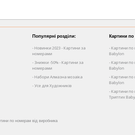
Популярні розділи:
Картини по
Новинки 2023 - Картини за
Картини по 
номерами
Babylon
Знижки -50% - Картини за
Картини по 
номерами
Babylon
Набори Алмазна мозаїка
Картини по 
Babylon
Усе для Художників
Картини по 
Триптих Baby
артини по номерам від виробника