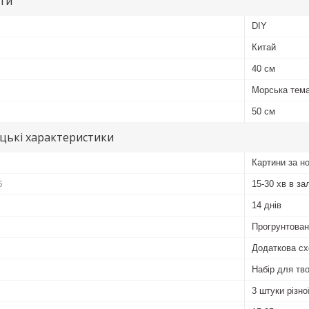
ути
DIY
Китай
40 см
Морська тема
50 см
цькі характеристики
Картини за н
б
15-30 хв в за
14 днів
Прогрунтован
Додаткова сх
Набір для тво
3 штуки різн