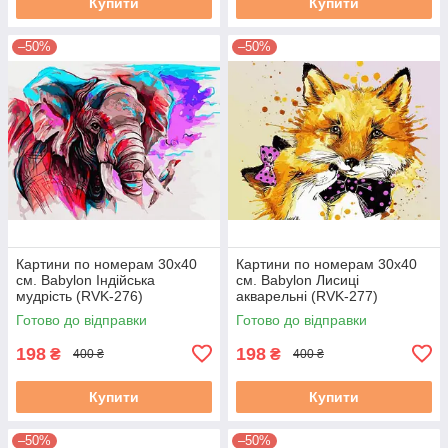
Купити
Купити
–50%
–50%
Картини по номерам 30х40
Картини по номерам 30х40
см. Babylon Індійська
см. Babylon Лисиці
мудрість (RVK-276)
акварельні (RVK-277)
Готово до відправки
Готово до відправки
198
198
₴
₴
400 ₴
400 ₴
Купити
Купити
–50%
–50%