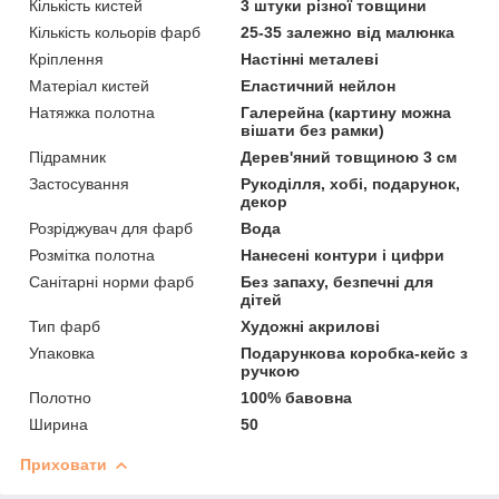
Кількість кистей
3 штуки різної товщини
Кількість кольорів фарб
25-35 залежно від малюнка
Кріплення
Настінні металеві
Матеріал кистей
Еластичний нейлон
Натяжка полотна
Галерейна (картину можна
вішати без рамки)
Підрамник
Дерев'яний товщиною 3 см
Застосування
Рукоділля, хобі, подарунок,
декор
Розріджувач для фарб
Вода
Розмітка полотна
Нанесені контури і цифри
Санітарні норми фарб
Без запаху, безпечні для
дітей
Тип фарб
Художні акрилові
Упаковка
Подарункова коробка-кейс з
ручкою
Полотно
100% бавовна
Ширина
50
Приховати