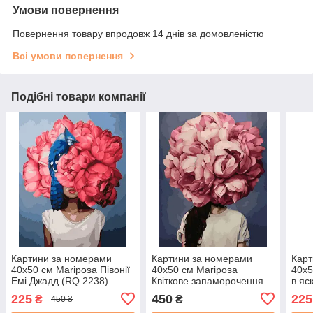
Умови повернення
Повернення товару впродовж 14 днів за домовленістю
Всі умови повернення
Подібні товари компанії
Картини за номерами
Картини за номерами
Карт
40х50 см Mariposa Півонії
40х50 см Mariposa
40х5
Емі Джадд (RQ 2238)
Квіткове запаморочення
в яс
Емі Джадд (Q 2237)
2275
225
450
225
₴
₴
450 ₴