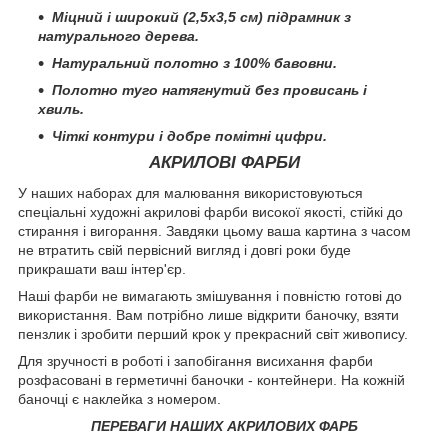
Міцний і широкий (2,5х3,5 см) підрамник з
натурального дерева.
Натуральний полотно з 100% бавовни.
Полотно туго натягнутий без провисань і
хвиль.
Чіткі контури і добре помітні цифри.
АКРИЛОВІ ФАРБИ
У наших наборах для малювання використовуються
спеціальні художні акрилові фарби високої якості, стійкі до
стирання і вигорання. Завдяки цьому ваша картина з часом
не втратить свій первісний вигляд і довгі роки буде
прикрашати ваш інтер'єр.
Наші фарби не вимагають змішування і повністю готові до
використання. Вам потрібно лише відкрити баночку, взяти
пензлик і зробити перший крок у прекрасний світ живопису.
Для зручності в роботі і запобігання висихання фарби
розфасовані в герметичні баночки - контейнери. На кожній
баночці є наклейка з номером.
ПЕРЕВАГИ НАШИХ АКРИЛОВИХ ФАРБ