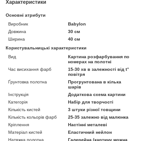
Характеристики
Основні атрибути
Виробник
Babylon
Довжина
30 см
Ширина
40 см
Користувальницькі характеристики
Вид
Картина розфарбування по
номерах на полотні
Час висихання фарб
15-30 хв в залежності від t°
повітря
Ґрунтовка полотна
Прогрунтована в кілька
шарів
Інструкція
Додаткова схема картини
Категорія
Набір для творчості
Кількість кистей
3 штуки різної товщини
Кількість кольорів фарб
25-35 залежно від малюнка
Кріплення
Настінні металеві
Матеріал кистей
Еластичний нейлон
Натяжка полотна
Галерейна (картину можна