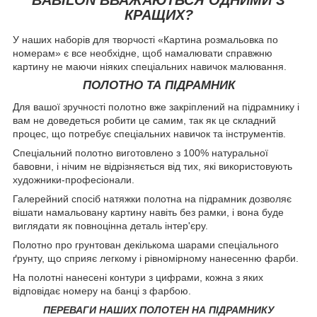
КРАЩИХ?
У наших наборів для творчості «Картина розмальовка по
номерам» є все необхідне, щоб намалювати справжню
картину не маючи ніяких спеціальних навичок малювання.
ПОЛОТНО ТА ПІДРАМНИК
Для вашої зручності полотно вже закріплений на підрамнику і
вам не доведеться робити це самим, так як це складний
процес, що потребує спеціальних навичок та інструментів.
Спеціальний полотно виготовлено з 100% натуральної
бавовни, і нічим не відрізняється від тих, які використовують
художники-професіонали.
Галерейний спосіб натяжки полотна на підрамник дозволяє
вішати намальовану картину навіть без рамки, і вона буде
виглядати як повноцінна деталь інтер'єру.
Полотно про грунтован декількома шарами спеціального
ґрунту, що сприяє легкому і рівномірному нанесенню фарби.
На полотні нанесені контури з цифрами, кожна з яких
відповідає номеру на банці з фарбою.
ПЕРЕВАГИ НАШИХ ПОЛОТЕН НА ПІДРАМНИКУ