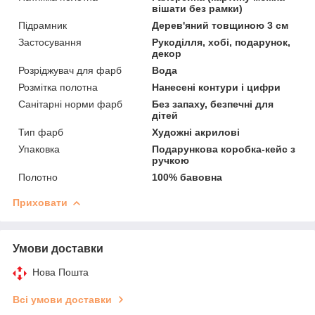
вішати без рамки)
Підрамник
Дерев'яний товщиною 3 см
Застосування
Рукоділля, хобі, подарунок,
декор
Розріджувач для фарб
Вода
Розмітка полотна
Нанесені контури і цифри
Санітарні норми фарб
Без запаху, безпечні для
дітей
Тип фарб
Художні акрилові
Упаковка
Подарункова коробка-кейс з
ручкою
Полотно
100% бавовна
Приховати
Умови доставки
Нова Пошта
Всі умови доставки