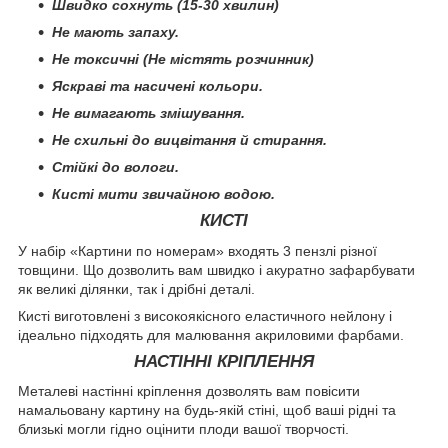
Швидко сохнуть (15-30 хвилин)
Не мають запаху.
Не токсичні (Не містять розчинник)
Яскраві та насичені кольори.
Не вимагають змішування.
Не схильні до вицвітання й стирання.
Стійкі до вологи.
Кисті мити звичайною водою.
КИСТІ
У набір «Картини по номерам» входять 3 пензлі різної
товщини. Що дозволить вам швидко і акуратно зафарбувати
як великі ділянки, так і дрібні деталі.
Кисті виготовлені з високоякісного еластичного нейлону і
ідеально підходять для малювання акриловими фарбами.
НАСТІННІ КРІПЛЕННЯ
Металеві настінні кріплення дозволять вам повісити
намальовану картину на будь-якій стіні, щоб ваші рідні та
близькі могли гідно оцінити плоди вашої творчості.