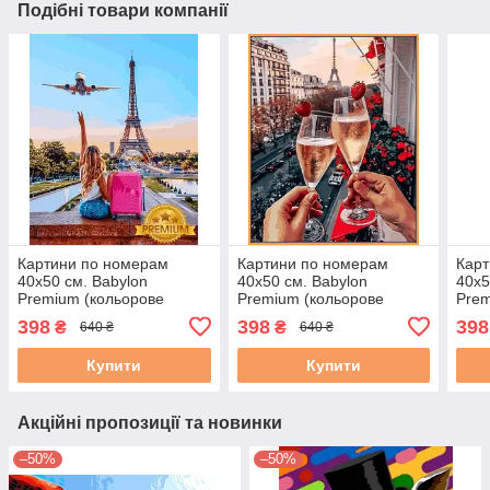
Подібні товари компанії
Картини по номерам
Картини по номерам
Карт
40х50 см. Babylon
40х50 см. Babylon
40х5
Premium (кольорове
Premium (кольорове
Prem
полотно + лак)
полотно + лак) Це наш
поло
398
398
398
₴
₴
640 ₴
640 ₴
Мандрівниця
вечір (NB 2221)
весн
Мак
Купити
Купити
Акційні пропозиції та новинки
–50%
–50%