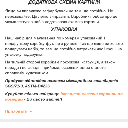
ДОДАТКОВА СХЕМА КАРТИНИ
Якщо ви випадково зафарбували не там, де потрібно. Не
переживайте. Це легко виправити. Виробник подбав про це і
укомплектував набір додатковою схемою картини.
УПАКОВКА
Наш набір для малювання по номерам упакований в
подарункову коробку-футляр з ручкою. Так що якщо ви хочете
подарувати набір, то вам не потрібно витрачати час і гроші на
упаковку подарунка.
На тильній стороні коробки є покрокова інструкція, а також
поради і не складні прийоми, освоївши які ви станете
справжнім художником.
Продукт відповідає вимогам міжнародних стандартів
SGS/71-3, ASTM-D4236
Купуйте тільки найкраще
інтернет магазин картини по
номерам
- Ви цього варті!!!
Приховати