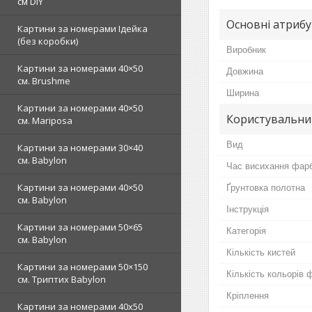
см DIY
Основні атриб
Картини за номерами Ідейка
(без коробки)
Виробник
Картини за номерами 40×50
Довжина
см. Brushme
Ширина
Картини за номерами 40×50
Користувальни
см. Mariposa
Вид
Картини за номерами 30×40
см. Babylon
Час висихання фар
Картини за номерами 40×50
Ґрунтовка полотна
см. Babylon
Інструкція
Картини за номерами 50×65
Категорія
см. Babylon
Кількість кистей
Картини за номерами 50×150
Кількість кольорів 
см. Триптих Babylon
Кріплення
Картини за номерами 40х50