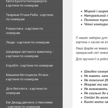
Квіти Букети Натюрморти -
картини по номерам
Міцний і широк
Тварини Птахи Риби - картини
Натуральний п
по номерам
Полотно туго 
Чіткі контури
Романтика - картини по
номерам
У наших наборах для 
Люди - картини по номерам
картина з часом не вт
Наші фарби не вимага
Шедеври світового живопису -
прекрасний світ живо
картини по номерам
Для зручності в робот
Кораблі - картини по номерам
Швидко сохнут
Машини Мотоцикли Літаки -
Не мають запа
картини по номерам
Не токсичні (
Яскраві та нас
Діти Янголята - картини по
Не вимагають
номерам
Не схильні до
Стійкі до воло
Кисті мити з
Емі Джадд дівчина з півоніями
- картини по номерам