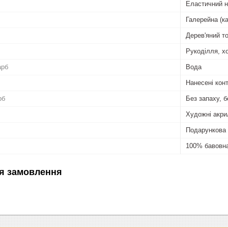
Еластичний 
Галерейна (к
Дерев'яний т
Рукоділля, хо
арб
Вода
Нанесені кон
рб
Без запаху, б
Художні акри
Подарункова 
100% бавовн
я замовлення