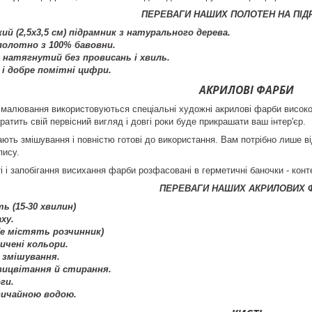
ПЕРЕВАГИ НАШИХ ПОЛОТЕН НА ПІД
ий (2,5х3,5 см) підрамник з натурального дерева.
олотно з 100% бавовни.
натягнутий без провисань і хвиль.
 і добре помітні цифри.
АКРИЛОВІ ФАРБИ
малювання використовуються спеціальні художні акрилові фарби високої 
ратить свій первісний вигляд і довгі роки буде прикрашати ваш інтер'єр.
ють змішування і повністю готові до використання. Вам потрібно лише від
пису.
і і запобігання висихання фарби розфасовані в герметичні баночки - конт
ПЕРЕВАГИ НАШИХ АКРИЛОВИХ 
ь (15-30 хвилин)
ху.
Не містять розчинник)
ичені кольори.
 змішування.
 вицвітання й стирання.
ги.
вичайною водою.