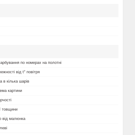
арбування по номерах на полотні
лежності від t° повітря
а в кілька шарів
ема картини
рчості
ої товщини
о від малюнка
леві