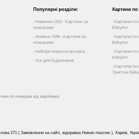
Популярні розділи:
Картини по
Новинки 2023 - Картини за
Картини по 
номерами
Babylon
Знижки -50% - Картини за
Картини по 
номерами
Babylon
Набори Алмазна мозаїка
Картини по 
Babylon
Усе для Художників
Картини по 
Триптих Baby
артини по номерам від виробника
лова 271 ( Замовлення на сайті, відправка Новою поштою ), Харків, Укра