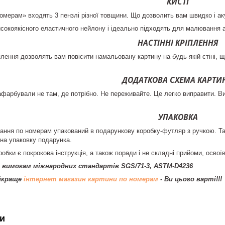
КИСТІ
омерам» входять 3 пензлі різної товщини. Що дозволить вам швидко і акур
високоякісного еластичного нейлону і ідеально підходять для малювання
НАСТІННІ КРІПЛЕННЯ
плення дозволять вам повісити намальовану картину на будь-якій стіні, що
ДОДАТКОВА СХЕМА КАРТИ
фарбували не там, де потрібно. Не переживайте. Це легко виправити. В
УПАКОВКА
ння по номерам упакований в подарункову коробку-футляр з ручкою. Так
 на упаковку подарунка.
робки є покрокова інструкція, а також поради і не складні прийоми, осво
 вимогам міжнародних стандартів SGS/71-3, ASTM-D4236
айкраще
інтернет магазин картини по номерам
- Ви цього варті!!!
и