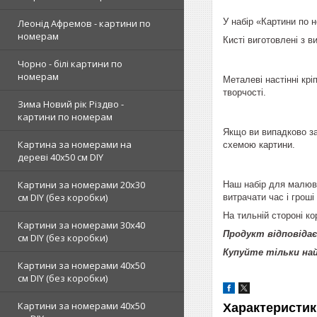
У набір «Картини по н
Леонід Афремов - картини по
номерам
Кисті виготовлені з 
Чорно - білі картини по
номерам
Металеві настінні крі
творчості.
Зима Новий рік Різдво -
картини по номерам
Якщо ви випадково за
Картина за номерами на
схемою картини.
дереві 40х50 см DIY
Картини за номерами 20х30
Наш набір для малюва
см DIY (без коробки)
витрачати час і гроші
На тильній стороні ко
Картини за номерами 30х40
Продукт відповідає
см DIY (без коробки)
Купуйте тільки н
Картини за номерами 40х50
см DIY (без коробки)
Картини за номерами 40х50
Характеристик