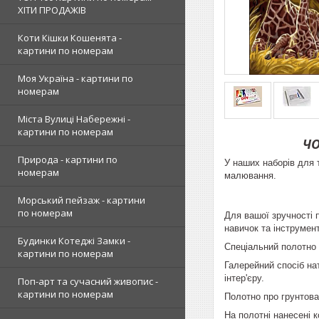
ХІТИ ПРОДАЖІВ
Коти Кішки Кошенята -
картини по номерам
Моя Україна - картини по
номерам
Міста Вулиці Набережні -
картини по номерам
ЧО
Природа - картини по
У наших наборів для 
номерам
малювання.
Морський пейзаж - картини
по номерам
Для вашої зручності 
навичок та інструмент
Будинки Котеджі Замки -
Спеціальний полотно 
картини по номерам
Галерейний спосіб на
інтер'єру.
Поп-арт та сучасний живопис -
картини по номерам
Полотно про грунтова
На полотні нанесені 