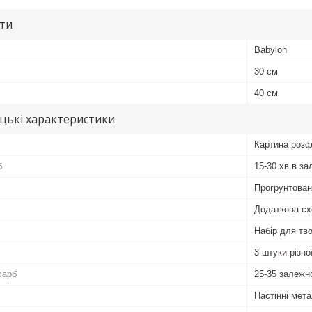
ути
Babylon
30 см
40 см
цькі характеристики
Картина розф
б
15-30 хв в за
Прогрунтован
Додаткова сх
Набір для тво
3 штуки різн
фарб
25-35 залежн
Настінні мета