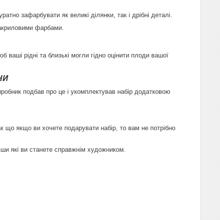
атно зафарбувати як великі ділянки, так і дрібні деталі.
 акриловими фарбами.
б ваші рідні та близькі могли гідно оцінити плоди вашої
НИ
иробник подбав про це і укомплектував набір додатковою
 що якщо ви хочете подарувати набір, то вам не потрібно
ївши які ви станете справжнім художником.