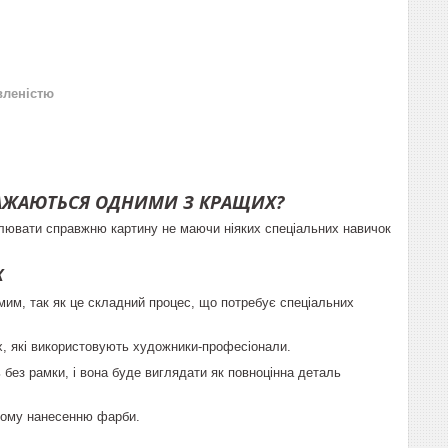
вленістю
ВАЖАЮТЬСЯ ОДНИМИ З КРАЩИХ?
алювати справжню картину не маючи ніяких спеціальних навичок
К
мим, так як це складний процес, що потребує спеціальних
их, які використовують художники-професіонали.
без рамки, і вона буде виглядати як повноцінна деталь
рному нанесенню фарби.