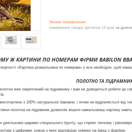
повернення товару протягом 14 днів
за домо
МУ Ж КАРТИНИ ПО НОМЕРАМ ФІРМИ BABILON В
творчості «Картина розмальовка по номерам» є все необхідне, щоб нам
ПОЛОТНО ТА ПІДРАМНИ
полотно вже закріплений на підрамнику і вам не доведеться робити це са
ів.
виготовлено з 100% натуральної бавовни, і нічим не відрізняється від т
тяжки полотна на підрамник дозволяє вішати намальовану картину навіть 
н декількома шарами спеціального ґрунту, що сприяє легкому і рівномі
контури з цифрами, кожна з яких відповідає номеру на банці з фарбою.