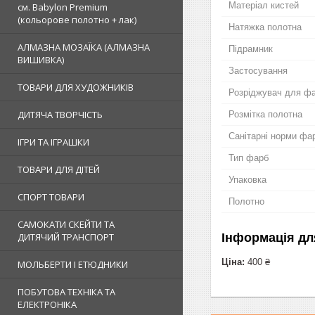
Матеріал кистей
см. Babylon Premium
(кольорове полотно + лак)
Натяжка полотна
АЛМАЗНА МОЗАЇКА (АЛМАЗНА
Підрамник
ВИШИВКА)
Застосування
ТОВАРИ ДЛЯ ХУДОЖНИКІВ
Розріджувач для ф
ДИТЯЧА ТВОРЧІСТЬ
Розмітка полотна
Санітарні норми фа
ІГРИ ТА ІГРАШКИ
Тип фарб
ТОВАРИ ДЛЯ ДІТЕЙ
Упаковка
СПОРТ ТОВАРИ
Полотно
САМОКАТИ СКЕЙТИ ТА
Інформація дл
ДИТЯЧИЙ ТРАНСПОРТ
Ціна:
400 ₴
МОЛЬБЕРТИ І ЕТЮДНИКИ
ПОБУТОВА ТЕХНІКА ТА
ЕЛЕКТРОНІКА