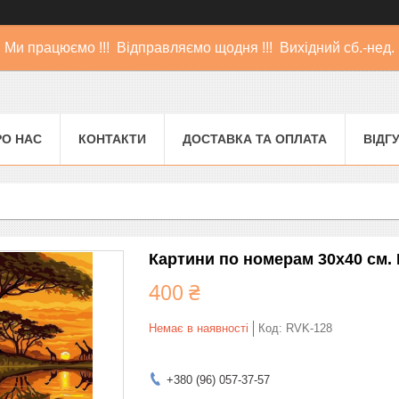
Ми працюємо !!! Відправляємо щодня !!! Вихідний сб.-нед.
РО НАС
КОНТАКТИ
ДОСТАВКА ТА ОПЛАТА
ВІДГ
Картини по номерам 30х40 см.
400 ₴
Немає в наявності
Код:
RVK-128
+380 (96) 057-37-57