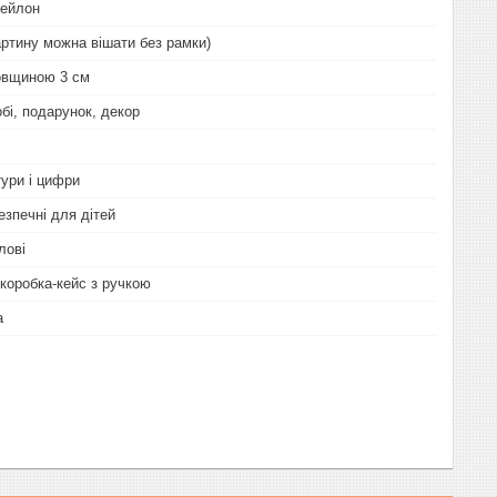
нейлон
артину можна вішати без рамки)
овщиною 3 см
бі, подарунок, декор
тури і цифри
езпечні для дітей
лові
коробка-кейс з ручкою
а