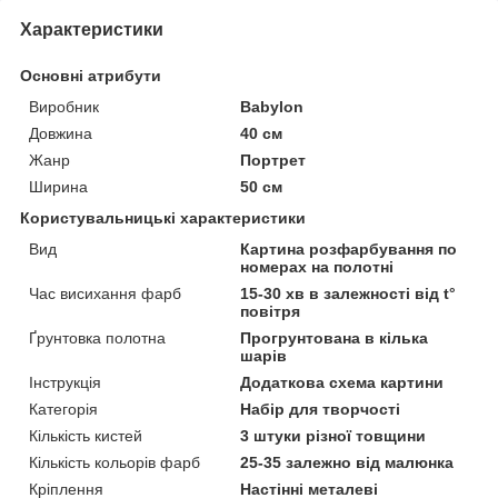
Характеристики
Основні атрибути
Виробник
Babylon
Довжина
40 см
Жанр
Портрет
Ширина
50 см
Користувальницькі характеристики
Вид
Картина розфарбування по
номерах на полотні
Час висихання фарб
15-30 хв в залежності від t°
повітря
Ґрунтовка полотна
Прогрунтована в кілька
шарів
Інструкція
Додаткова схема картини
Категорія
Набір для творчості
Кількість кистей
3 штуки різної товщини
Кількість кольорів фарб
25-35 залежно від малюнка
Кріплення
Настінні металеві