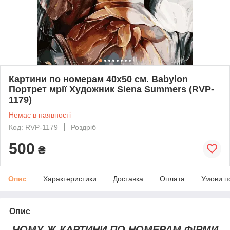
Картини по номерам 40х50 см. Babylon
Портрет мрії Художник Siena Summers (RVP-
1179)
Немає в наявності
Код: RVP-1179
Роздріб
500
₴
Опис
Характеристики
Доставка
Оплата
Умови п
Опис
ЧОМУ Ж КАРТИНИ ПО НОМЕРАМ ФІРМИ