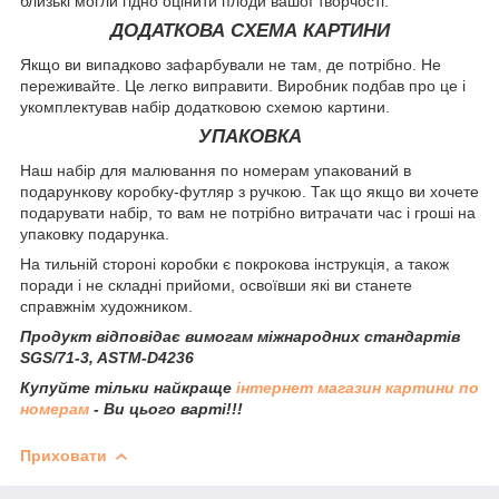
близькі могли гідно оцінити плоди вашої творчості.
ДОДАТКОВА СХЕМА КАРТИНИ
Якщо ви випадково зафарбували не там, де потрібно. Не
переживайте. Це легко виправити. Виробник подбав про це і
укомплектував набір додатковою схемою картини.
УПАКОВКА
Наш набір для малювання по номерам упакований в
подарункову коробку-футляр з ручкою. Так що якщо ви хочете
подарувати набір, то вам не потрібно витрачати час і гроші на
упаковку подарунка.
На тильній стороні коробки є покрокова інструкція, а також
поради і не складні прийоми, освоївши які ви станете
справжнім художником.
Продукт відповідає вимогам міжнародних стандартів
SGS/71-3, ASTM-D4236
Купуйте тільки найкраще
інтернет магазин картини по
номерам
- Ви цього варті!!!
Приховати