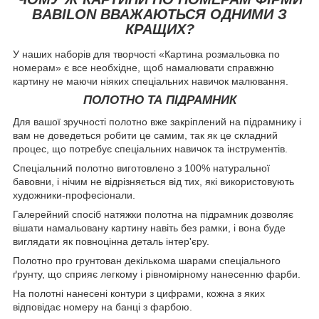
BABILON ВВАЖАЮТЬСЯ ОДНИМИ З
КРАЩИХ?
У наших наборів для творчості «Картина розмальовка по
номерам» є все необхідне, щоб намалювати справжню
картину не маючи ніяких спеціальних навичок малювання.
ПОЛОТНО ТА ПІДРАМНИК
Для вашої зручності полотно вже закріплений на підрамнику і
вам не доведеться робити це самим, так як це складний
процес, що потребує спеціальних навичок та інструментів.
Спеціальний полотно виготовлено з 100% натуральної
бавовни, і нічим не відрізняється від тих, які використовують
художники-професіонали.
Галерейний спосіб натяжки полотна на підрамник дозволяє
вішати намальовану картину навіть без рамки, і вона буде
виглядати як повноцінна деталь інтер'єру.
Полотно про грунтован декількома шарами спеціального
ґрунту, що сприяє легкому і рівномірному нанесенню фарби.
На полотні нанесені контури з цифрами, кожна з яких
відповідає номеру на банці з фарбою.