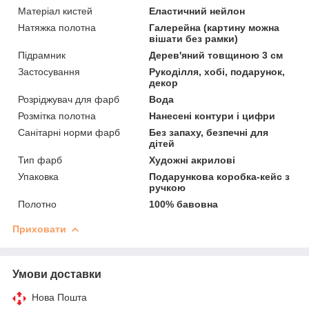
Матеріал кистей
Еластичний нейлон
Натяжка полотна
Галерейна (картину можна
вішати без рамки)
Підрамник
Дерев'яний товщиною 3 см
Застосування
Рукоділля, хобі, подарунок,
декор
Розріджувач для фарб
Вода
Розмітка полотна
Нанесені контури і цифри
Санітарні норми фарб
Без запаху, безпечні для
дітей
Тип фарб
Художні акрилові
Упаковка
Подарункова коробка-кейс з
ручкою
Полотно
100% бавовна
Приховати
Умови доставки
Нова Пошта