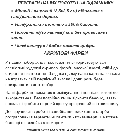
ПЕРЕВАГИ НАШИХ ПОЛОТЕН НА ПІДРАМНИКУ
Міцний і широкий (2,5х3,5 см) підрамник з
натурального дерева.
Натуральний полотно з 100% бавовни.
Полотно туго натягнутий без провисань і
хвиль.
Чіткі контури і добре помітні цифри.
АКРИЛОВІ ФАРБИ
У наших наборах для малювання використовуються
спеціальні художні акрилові фарби високої якості, стійкі до
стирання і вигорання. Завдяки цьому ваша картина з часом
не втратить свій первісний вигляд і довгі роки буде
прикрашати ваш інтер'єр.
Наші фарби не вимагають змішування і повністю готові до
використання. Вам потрібно лише відкрити баночку, взяти
пензлик і зробити перший крок у прекрасний світ живопису.
Для зручності в роботі і запобігання висихання фарби
розфасовані в герметичні баночки - контейнери. На кожній
баночці є наклейка з номером.
ПЕРЕВАГИ НАШИХ АКРИЛОВИХ ФАРБ