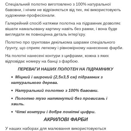
Спеціальний полотно виготовлено з 100% натуральної
бавовни, і нічим не відрізняється від тих, які використовують
художники-професіонали.
Галерейний спосіб натяжки полотна на підрамник дозволяє
вішати намальовану картину навіть без рамки, і вона буде
виглядати як повноцінна деталь інтер'єру.
Полотно про грунтован декількома шарами спеціального
ґрунту, що сприяє легкому і рівномірному нанесенню фарби.
На полотні нанесені контури з цифрами, кожна з яких
відповідає номеру на банці з фарбою.
ПЕРЕВАГИ НАШИХ ПОЛОТЕН НА ПІДРАМНИКУ
Міцний і широкий (2,5х3,5 см) підрамник з
натурального дерева.
Натуральний полотно з 100% бавовни.
Полотно туго натягнутий без провисань і
хвиль.
Чіткі контури і добре помітні цифри.
АКРИЛОВІ ФАРБИ
У наших наборах для малювання використовуються