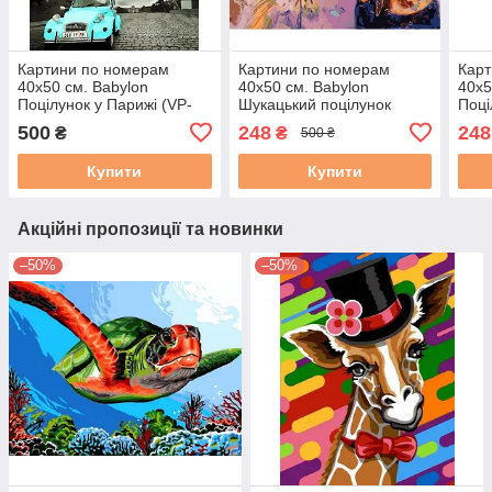
Картини по номерам
Картини по номерам
Карт
40х50 см. Babylon
40х50 см. Babylon
40х5
Поцілунок у Парижі (VP-
Шукацький поцілунок
Поці
1195)
Художник Дімітра Мілан
1374
500
248
248
₴
₴
500 ₴
(RVP-968)
Купити
Купити
Акційні пропозиції та новинки
–50%
–50%