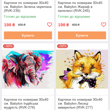
Картини по номерам 30х40
Картини по номерам 30х40
см. Babylon Зелена черепаха
см. Babylon Жираф в
(RVK-236)
капелюсі (RVK-245)
Готово до відправки
Готово до відправки
198
198
₴
₴
400 ₴
400 ₴
Купити
Купити
–50%
–50%
Картини по номерам 30х40
Картини по номерам 30х40
см. Babylon Індійська
см. Babylon Лисиці
мудрість (RVK-276)
акварельні (RVK-277)