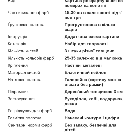
Вид
Картина розфарбування по
номерах на полотні
Час висихання фарб
15-30 хв в залежності від t°
повітря
Ґрунтовка полотна
Прогрунтована в кілька
шарів
Інструкція
Додаткова схема картини
Категорія
Набір для творчості
Кількість кистей
3 штуки різної товщини
Кількість кольорів фарб
25-35 залежно від малюнка
Кріплення
Настінні металеві
Матеріал кистей
Еластичний нейлон
Натяжка полотна
Галерейна (картину можна
вішати без рамки)
Підрамник
Дерев'яний товщиною 3 см
Застосування
Рукоділля, хобі, подарунок,
декор
Розріджувач для фарб
Вода
Розмітка полотна
Нанесені контури і цифри
Санітарні норми фарб
Без запаху, безпечні для
дітей