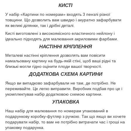
КИСТІ
У набір «Картини по номерам» входять 3 пензлі різної
товщини. Що дозволить вам швидко і акуратно зафарбувати
як великі ділянки, так і дрібні деталі.
Кисті виготовлені з високоякісного еластичного нейлону і
ідеально підходять для малювання акриловими фарбами.
НАСТІННІ КРІПЛЕННЯ
Металеві настінні кріплення дозволять вам повісити
намальовану картину на будь-якій стіні, щоб ваші рідні та
близькі могли гідно оцінити плоди вашої творчості.
ДОДАТКОВА СХЕМА КАРТИНИ
Якщо ви випадково зафарбували не там, де потрібно. Не
переживайте. Це легко виправити. Виробник подбав про це і
укомплектував набір додатковою схемою картини.
УПАКОВКА
Наш набір для малювання по номерам упакований в
подарункову коробку-футляр з ручкою. Так що якщо ви хочете
подарувати набір, то вам не потрібно витрачати час і гроші на
упаковку подарунка.