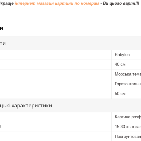
айкраще
інтернет магазин картини по номерам
- Ви цього варті!!!
и
ути
Babylon
40 см
Морська тема
Горизонтальн
50 см
цькі характеристики
Картина розф
б
15-30 хв в за
Прогрунтован