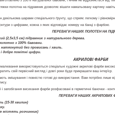
виготовлено з 100% натуральної бавовни, і нічим не відрізняється від т
тяжки полотна на підрамник дозволяє вішати намальовану картину навіть 
н декількома шарами спеціального ґрунту, що сприяє легкому і рівномі
контури з цифрами, кожна з яких відповідає номеру на банці з фарбою.
ПЕРЕВАГИ НАШИХ ПОЛОТЕН НА ПІД
ий (2,5х3,5 см) підрамник з натурального дерева.
олотно з 100% бавовни.
натягнутий без провисань і хвиль.
 і добре помітні цифри.
АКРИЛОВІ ФАРБИ
малювання використовуються спеціальні художні акрилові фарби високої 
ратить свій первісний вигляд і довгі роки буде прикрашати ваш інтер'єр.
ють змішування і повністю готові до використання. Вам потрібно лише від
пису.
і і запобігання висихання фарби розфасовані в герметичні баночки - конт
ПЕРЕВАГИ НАШИХ АКРИЛОВИХ 
ь (15-30 хвилин)
ху.
Не містять розчинник)