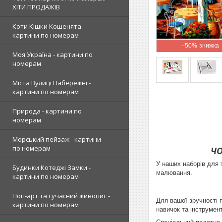
ХІТИ ПРОДАЖІВ
Коти Кішки Кошенята -
картини по номерам
–50%
Моя Україна - картини по
номерам
Міста Вулиці Набережні -
картини по номерам
Природа - картини по
номерам
Морський пейзаж - картини
по номерам
ЧО
У наших наборів для 
Будинки Котеджі Замки -
малювання.
картини по номерам
Поп-арт та сучасний живопис -
Для вашої зручності 
картини по номерам
навичок та інструмент