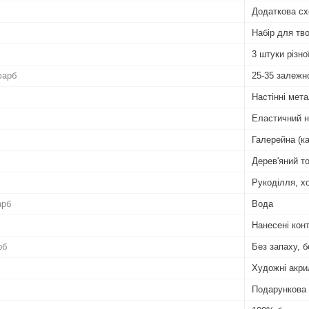
Додаткова сх
Набір для тво
3 штуки різн
фарб
25-35 залежн
Настінні мета
Еластичний 
Галерейна (к
Дерев'яний т
Рукоділля, хо
арб
Вода
Нанесені кон
рб
Без запаху, б
Художні акри
Подарункова 