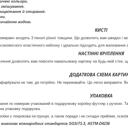
ичені кольори.
 змішування.
 вицвітання й стирання.
ги.
вичайною водою.
КИСТІ
омерам» входять 3 пензлі різної товщини. Що дозволить вам швидко і акур
високоякісного еластичного нейлону і ідеально підходять для малювання
НАСТІННІ КРІПЛЕННЯ
плення дозволять вам повісити намальовану картину на будь-якій стіні, що
ДОДАТКОВА СХЕМА КАРТИ
фарбували не там, де потрібно. Не переживайте. Це легко виправити. В
УПАКОВКА
ння по номерам упакований в подарункову коробку-футляр з ручкою. Так
 на упаковку подарунка.
робки є покрокова інструкція, а також поради і не складні прийоми, осво
 вимогам міжнародних стандартів SGS/71-3, ASTM-D4236