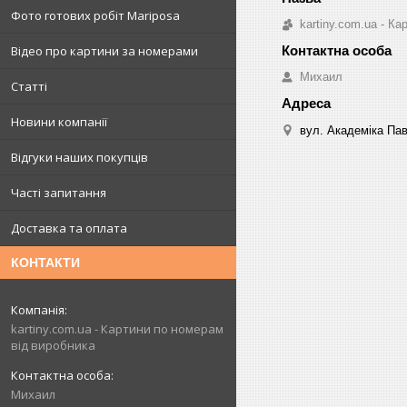
Фото готових робіт Mariposa
kartiny.com.ua - К
Відео про картини за номерами
Михаил
Статті
Новини компанії
вул. Академіка Пав
Відгуки наших покупців
Часті запитання
Доставка та оплата
КОНТАКТИ
kartiny.com.ua - Картини по номерам
від виробника
Михаил