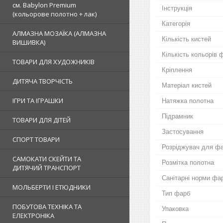
см. Babylon Premium
Інструкція
(кольорове полотно + лак)
Категорія
АЛМАЗНА МОЗАЇКА (АЛМАЗНА
Кількість кистей
ВИШИВКА)
Кількість кольорів 
ТОВАРИ ДЛЯ ХУДОЖНИКІВ
Кріплення
ДИТЯЧА ТВОРЧІСТЬ
Матеріал кистей
ІГРИ ТА ІГРАШКИ
Натяжка полотна
Підрамник
ТОВАРИ ДЛЯ ДІТЕЙ
Застосування
СПОРТ ТОВАРИ
Розріджувач для ф
САМОКАТИ СКЕЙТИ ТА
Розмітка полотна
ДИТЯЧИЙ ТРАНСПОРТ
Санітарні норми фа
МОЛЬБЕРТИ І ЕТЮДНИКИ
Тип фарб
ПОБУТОВА ТЕХНІКА ТА
Упаковка
ЕЛЕКТРОНІКА