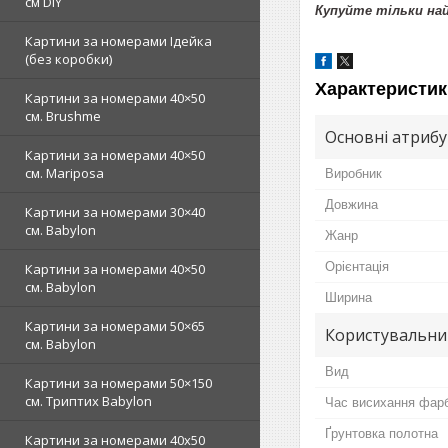
см DIY
Купуйте тільки н
Картини за номерами Ідейка
(без коробки)
Характеристик
Картини за номерами 40×50
см. Brushme
Основні атриб
Картини за номерами 40×50
см. Mariposa
Виробник
Довжина
Картини за номерами 30×40
см. Babylon
Жанр
Орієнтація
Картини за номерами 40×50
см. Babylon
Ширина
Картини за номерами 50×65
Користувальни
см. Babylon
Вид
Картини за номерами 50×150
см. Триптих Babylon
Час висихання фар
Ґрунтовка полотна
Картини за номерами 40х50