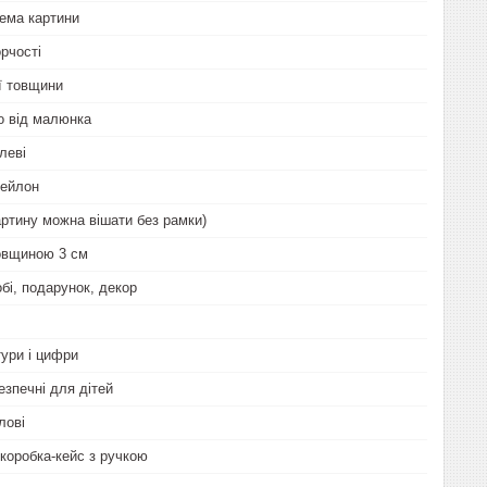
ема картини
рчості
ої товщини
о від малюнка
леві
нейлон
артину можна вішати без рамки)
овщиною 3 см
бі, подарунок, декор
тури і цифри
езпечні для дітей
лові
коробка-кейс з ручкою