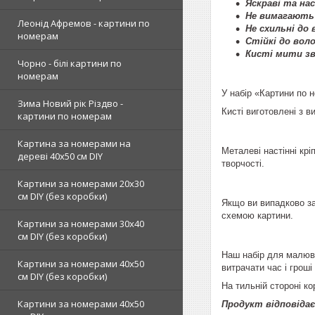
Яскраві та нас
Не вимагають
Леонід Афремов - картини по
Не схильні до
номерам
Стійкі до воло
Кисті мити з
Чорно - білі картини по
номерам
У набір «Картини по н
Зима Новий рік Різдво -
Кисті виготовлені з 
картини по номерам
Картина за номерами на
Металеві настінні крі
дереві 40х50 см DIY
творчості.
Картини за номерами 20х30
см DIY (без коробки)
Якщо ви випадково за
схемою картини.
Картини за номерами 30х40
см DIY (без коробки)
Наш набір для малюва
Картини за номерами 40х50
витрачати час і гроші
см DIY (без коробки)
На тильній стороні ко
Картини за номерами 40х50
Продукт відповідає