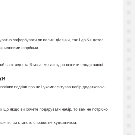
атно зафарбувати як великі ділянки, так і дрібні деталі.
 акриловими фарбами.
б ваші рідні та близькі могли гідно оцінити плоди вашої
НИ
иробник подбав про це і укомплектував набір додатковою
 що якщо ви хочете подарувати набір, то вам не потрібно
ївши які ви станете справжнім художником.