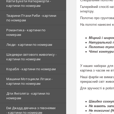
Спеціальний полотно 
Квіти Букети Натюрморти -
картини по номерам
Галерейний спосіб на
інтер'єру.
Тварини Птахи Риби - картини
Полотно про грунтова
по номерам
На полотні нанесені 
Романтика - картини по
номерам
Міцний і широк
Натуральний п
Люди - картини по номерам
Полотно туго 
Чіткі контури
Шедеври світового живопису -
картини по номерам
У наших наборах для 
Кораблі - картини по номерам
картина з часом не вт
Наші фарби не вимага
Машини Мотоцикли Літаки -
прекрасний світ живо
картини по номерам
Для зручності в робот
Діти Янголята - картини по
номерам
Швидко сохнут
Не мають запа
Емі Джадд дівчина з півоніями
Не токсичні (
- картини по номерам