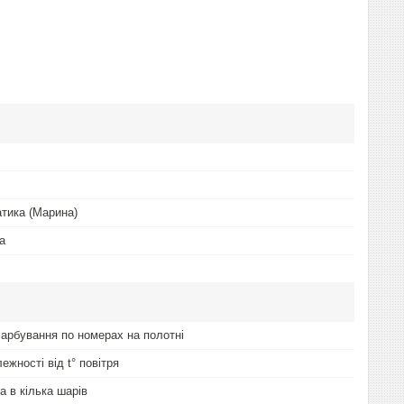
тика (Марина)
а
арбування по номерах на полотні
лежності від t° повітря
а в кілька шарів