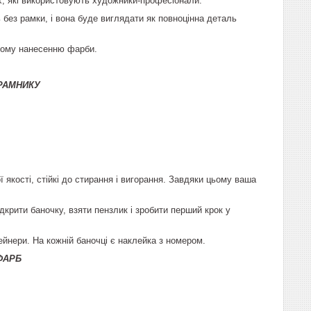
их, які використовують художники-професіонали.
без рамки, і вона буде виглядати як повноцінна деталь
рному нанесенню фарби.
РАМНИКУ
якості, стійкі до стирання і вигорання. Завдяки цьому ваша
крити баночку, взяти пензлик і зробити перший крок у
ейнери. На кожній баночці є наклейка з номером.
ФАРБ