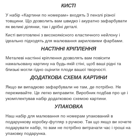
КИСТІ
У набір «Картини по номерам» входять 3 пензлі різної
товщини. Що дозволить вам швидко і акуратно зафарбувати
як великі ділянки, так і дрібні деталі.
Кисті виготовлені з високоякісного еластичного нейлону і
ідеально підходять для малювання акриловими фарбами.
НАСТІННІ КРІПЛЕННЯ
Металеві настінні кріплення дозволять вам повісити
намальовану картину на будь-якій стіні, щоб ваші рідні та
близькі могли гідно оцінити плоди вашої творчості.
ДОДАТКОВА СХЕМА КАРТИНИ
Якщо ви випадково зафарбували не там, де потрібно. Не
переживайте. Це легко виправити. Виробник подбав про це і
укомплектував набір додатковою схемою картини.
УПАКОВКА
Наш набір для малювання по номерам упакований в
подарункову коробку-футляр з ручкою. Так що якщо ви хочете
подарувати набір, то вам не потрібно витрачати час і гроші на
упаковку подарунка.