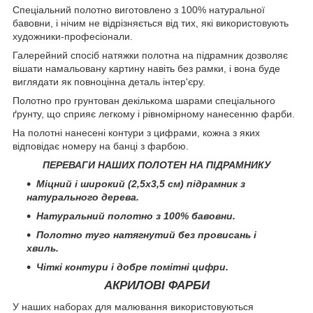
Спеціальний полотно виготовлено з 100% натуральної
бавовни, і нічим не відрізняється від тих, які використовують
художники-професіонали.
Галерейний спосіб натяжки полотна на підрамник дозволяє
вішати намальовану картину навіть без рамки, і вона буде
виглядати як повноцінна деталь інтер'єру.
Полотно про грунтован декількома шарами спеціального
ґрунту, що сприяє легкому і рівномірному нанесенню фарби.
На полотні нанесені контури з цифрами, кожна з яких
відповідає номеру на банці з фарбою.
ПЕРЕВАГИ НАШИХ ПОЛОТЕН НА ПІДРАМНИКУ
Міцний і широкий (2,5х3,5 см) підрамник з
натурального дерева.
Натуральний полотно з 100% бавовни.
Полотно туго натягнутий без провисань і
хвиль.
Чіткі контури і добре помітні цифри.
АКРИЛОВІ ФАРБИ
У наших наборах для малювання використовуються