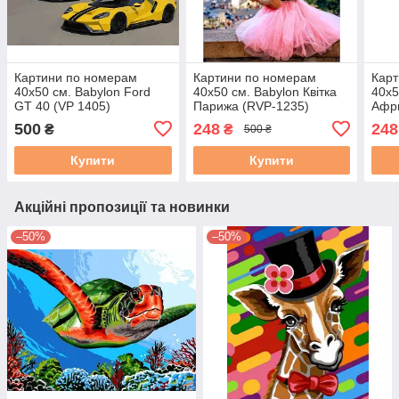
Картини по номерам
Картини по номерам
Карт
40х50 см. Babylon Ford
40х50 см. Babylon Квітка
40х5
GT 40 (VP 1405)
Парижа (RVP-1235)
Афри
(RVP
500
248
248
₴
₴
500 ₴
Купити
Купити
Акційні пропозиції та новинки
–50%
–50%