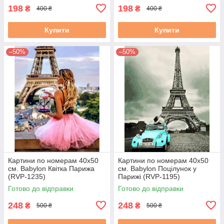
198
198
₴
₴
400 ₴
400 ₴
Купити
Купити
–50%
–50%
Картини по номерам 40х50
Картини по номерам 40х50
см. Babylon Квітка Парижа
см. Babylon Поцілунок у
(RVP-1235)
Парижі (RVP-1195)
Готово до відправки
Готово до відправки
248
248
₴
₴
500 ₴
500 ₴