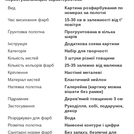
Вид
Картина розфарбування по
номерах на полотні
Час висихання фарб
15-30 хв в залежності від t°
повітря
Ґрунтовка полотна
Прогрунтована в кілька
шарів
Інструкція
Додаткова схема картини
Категорія
Набір для творчості
Кількість кистей
3 штуки різної товщини
Кількість кольорів фарб
25-35 залежно від малюнка
Кріплення
Настінні металеві
Матеріал кистей
Еластичний нейлон
Натяжка полотна
Галерейна (картину можна
вішати без рамки)
Підрамник
Дерев'яний товщиною 3 см
Застосування
Рукоділля, хобі, подарунок,
декор
Розріджувач для фарб
Вода
Розмітка полотна
Нанесені контури і цифри
Санітарні норми фарб
Без запаху, безпечні для