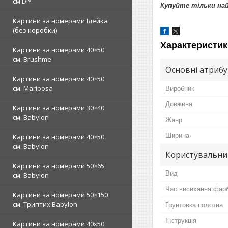
см DIY
Купуйте тільки н
Картини за номерами Ідейка
(без коробки)
Характеристик
Картини за номерами 40×50
см. Brushme
Основні атриб
Картини за номерами 40×50
см. Mariposa
Виробник
Довжина
Картини за номерами 30×40
см. Babylon
Жанр
Ширина
Картини за номерами 40×50
см. Babylon
Користувальни
Картини за номерами 50×65
Вид
см. Babylon
Час висихання фар
Картини за номерами 50×150
см. Триптих Babylon
Ґрунтовка полотна
Інструкція
Картини за номерами 40х50