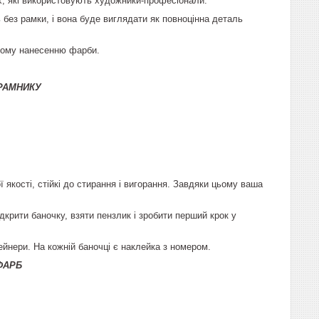
их, які використовують художники-професіонали.
без рамки, і вона буде виглядати як повноцінна деталь
рному нанесенню фарби.
РАМНИКУ
якості, стійкі до стирання і вигорання. Завдяки цьому ваша
крити баночку, взяти пензлик і зробити перший крок у
ейнери. На кожній баночці є наклейка з номером.
ФАРБ