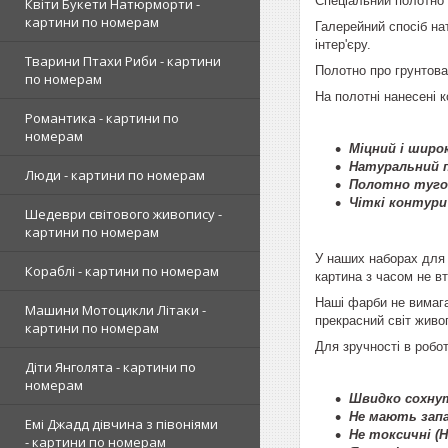
Спеціальний полотно 
Квіти Букети Натюрморти -
картини по номерам
Галерейний спосіб на
інтер'єру.
Тварини Птахи Риби - картини
Полотно про грунтова
по номерам
На полотні нанесені 
Романтика - картини по
номерам
Міцний і широк
Натуральний п
Люди - картини по номерам
Полотно туго 
Чіткі контури
Шедеври світового живопису -
картини по номерам
У наших наборах для 
Кораблі - картини по номерам
картина з часом не вт
Наші фарби не вимага
Машини Мотоцикли Літаки -
прекрасний світ живо
картини по номерам
Для зручності в робот
Діти Янголята - картини по
номерам
Швидко сохнут
Не мають запа
Емі Джадд дівчина з півоніями
Не токсичні (
- картини по номерам