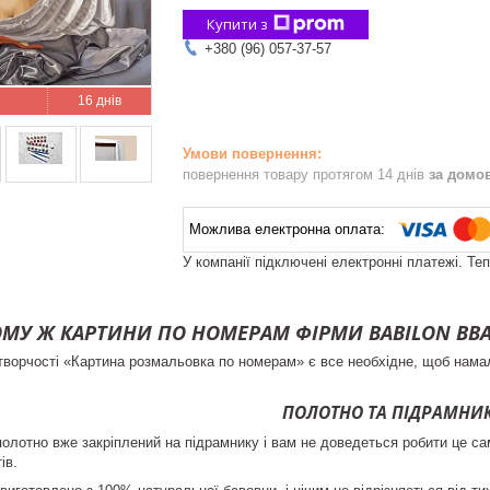
Купити з
+380 (96) 057-37-57
16 днів
повернення товару протягом 14 днів
за домо
У компанії підключені електронні платежі. Те
МУ Ж КАРТИНИ ПО НОМЕРАМ ФІРМИ BABILON В
творчості «Картина розмальовка по номерам» є все необхідне, щоб нам
ПОЛОТНО ТА ПІДРАМНИ
полотно вже закріплений на підрамнику і вам не доведеться робити це са
ів.