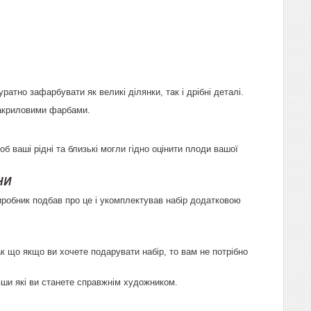
атно зафарбувати як великі ділянки, так і дрібні деталі.
 акриловими фарбами.
б ваші рідні та близькі могли гідно оцінити плоди вашої
НИ
иробник подбав про це і укомплектував набір додатковою
 що якщо ви хочете подарувати набір, то вам не потрібно
ївши які ви станете справжнім художником.