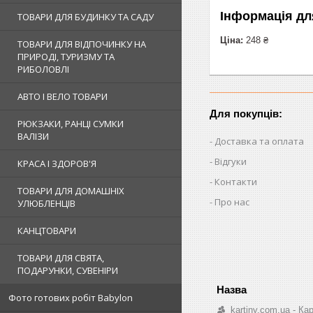
Інформація дл
ТОВАРИ ДЛЯ БУДИНКУ ТА САДУ
Ціна:
248 ₴
ТОВАРИ ДЛЯ ВІДПОЧИНКУ НА
ПРИРОДІ, ТУРИЗМУ ТА
РИБОЛОВЛІ
АВТО І ВЕЛО ТОВАРИ
Для покупців:
РЮКЗАКИ, РАНЦІ СУМКИ
ВАЛІЗИ
Доставка та оплата
Відгуки
КРАСА І ЗДОРОВ'Я
Контакти
ТОВАРИ ДЛЯ ДОМАШНІХ
Про нас
УЛЮБЛЕНЦІВ
КАНЦТОВАРИ
ТОВАРИ ДЛЯ СВЯТА,
ПОДАРУНКИ, СУВЕНІРИ
Фото готових робіт Babylon
kartiny.com.ua - К