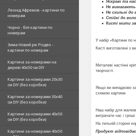
Яскраві та нас
Не вимагають
Леонід Афремов - картини по
Не схильні до
номерам
Стійкі до воло
Кисті мити з
Чорно - білі картини по
номерам
У набір «Картини по н
Зима Новий рік Різдво -
Кисті виготовлені з 
картини по номерам
Картина за номерами на
Металеві настінні крі
дереві 40х50 см DIY
творчості.
Картини за номерами 20х30
см DIY (без коробки)
Якщо ви випадково за
схемою картини.
Картини за номерами 30х40
см DIY (без коробки)
Наш набір для малюва
Картини за номерами 40х50
витрачати час і гроші
см DIY (без коробки)
На тильній стороні ко
Картини за номерами 40х50
Продукт відповідає