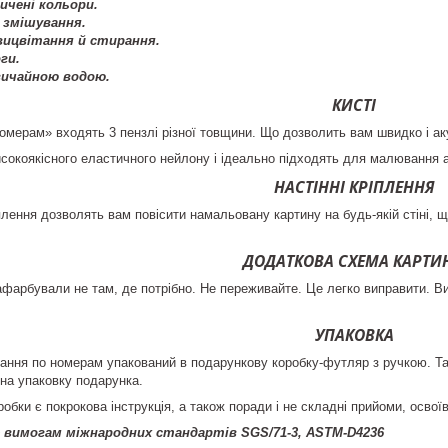
ичені кольори.
 змішування.
 вицвітання й стирання.
ги.
вичайною водою.
КИСТІ
омерам» входять 3 пензлі різної товщини. Що дозволить вам швидко і акур
високоякісного еластичного нейлону і ідеально підходять для малювання
НАСТІННІ КРІПЛЕННЯ
плення дозволять вам повісити намальовану картину на будь-якій стіні, що
ДОДАТКОВА СХЕМА КАРТИ
фарбували не там, де потрібно. Не переживайте. Це легко виправити. В
УПАКОВКА
ння по номерам упакований в подарункову коробку-футляр з ручкою. Так
 на упаковку подарунка.
робки є покрокова інструкція, а також поради і не складні прийоми, осво
 вимогам міжнародних стандартів SGS/71-3, ASTM-D4236