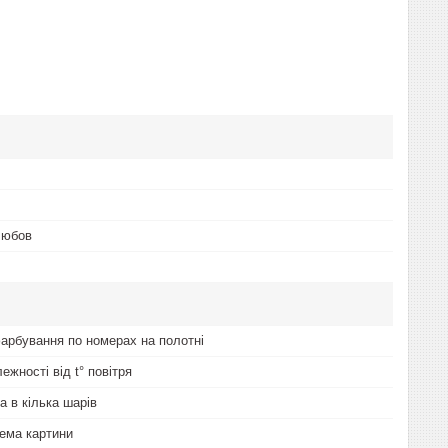
Любов
арбування по номерах на полотні
лежності від t° повітря
а в кілька шарів
ема картини