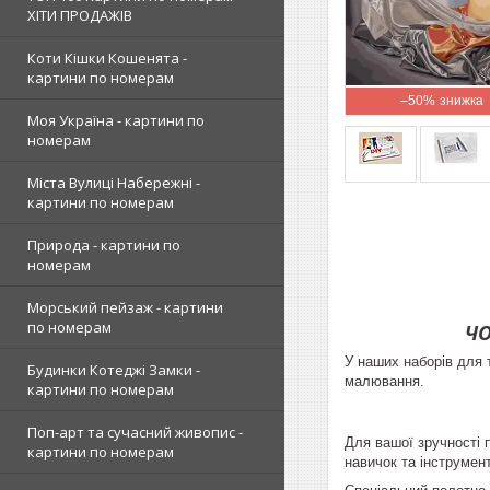
ХІТИ ПРОДАЖІВ
Коти Кішки Кошенята -
картини по номерам
–50%
Моя Україна - картини по
номерам
Міста Вулиці Набережні -
картини по номерам
Природа - картини по
номерам
Морський пейзаж - картини
по номерам
ЧО
У наших наборів для 
Будинки Котеджі Замки -
малювання.
картини по номерам
Поп-арт та сучасний живопис -
Для вашої зручності 
картини по номерам
навичок та інструмент