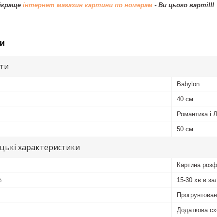
айкраще
інтернет магазин картини по номерам
- Ви цього варті!!!
и
ути
Babylon
40 см
Романтика і 
50 см
цькі характеристики
Картина розф
б
15-30 хв в за
Прогрунтован
Додаткова сх