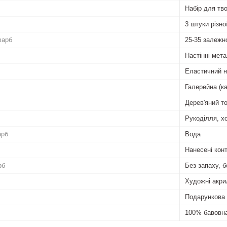
Набір для тво
3 штуки різн
фарб
25-35 залежн
Настінні мета
Еластичний 
Галерейна (к
Дерев'яний т
Рукоділля, хо
арб
Вода
Нанесені кон
рб
Без запаху, б
Художні акри
Подарункова 
100% бавовн