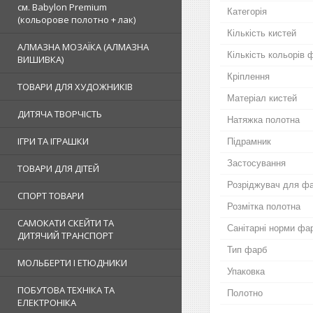
см. Babylon Premium
Категорія
(кольорове полотно + лак)
Кількість кистей
АЛМАЗНА МОЗАЇКА (АЛМАЗНА
Кількість кольорів 
ВИШИВКА)
Кріплення
ТОВАРИ ДЛЯ ХУДОЖНИКІВ
Матеріал кистей
ДИТЯЧА ТВОРЧІСТЬ
Натяжка полотна
ІГРИ ТА ІГРАШКИ
Підрамник
Застосування
ТОВАРИ ДЛЯ ДІТЕЙ
Розріджувач для ф
СПОРТ ТОВАРИ
Розмітка полотна
САМОКАТИ СКЕЙТИ ТА
Санітарні норми фа
ДИТЯЧИЙ ТРАНСПОРТ
Тип фарб
МОЛЬБЕРТИ І ЕТЮДНИКИ
Упаковка
ПОБУТОВА ТЕХНІКА ТА
Полотно
ЕЛЕКТРОНІКА