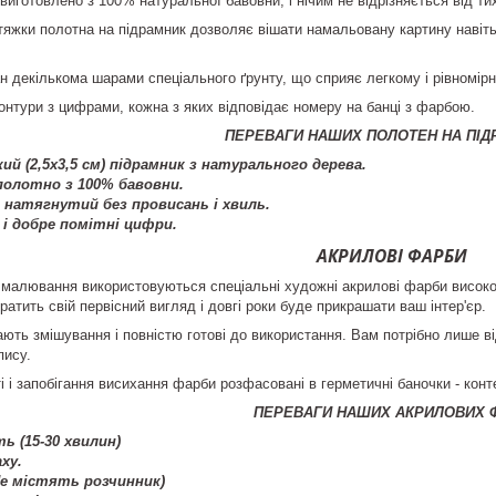
виготовлено з 100% натуральної бавовни, і нічим не відрізняється від т
тяжки полотна на підрамник дозволяє вішати намальовану картину навіть 
н декількома шарами спеціального ґрунту, що сприяє легкому і рівномі
контури з цифрами, кожна з яких відповідає номеру на банці з фарбою.
ПЕРЕВАГИ НАШИХ ПОЛОТЕН НА ПІД
ий (2,5х3,5 см) підрамник з натурального дерева.
олотно з 100% бавовни.
натягнутий без провисань і хвиль.
 і добре помітні цифри.
АКРИЛОВІ ФАРБИ
малювання використовуються спеціальні художні акрилові фарби високої 
ратить свій первісний вигляд і довгі роки буде прикрашати ваш інтер'єр.
ють змішування і повністю готові до використання. Вам потрібно лише від
пису.
і і запобігання висихання фарби розфасовані в герметичні баночки - конт
ПЕРЕВАГИ НАШИХ АКРИЛОВИХ 
ь (15-30 хвилин)
ху.
Не містять розчинник)