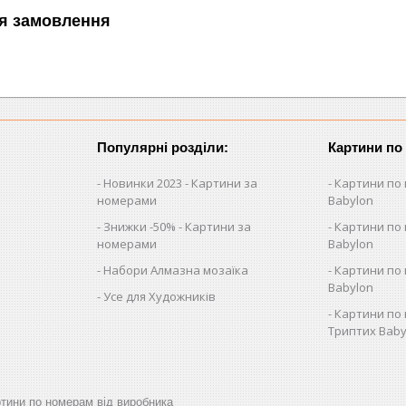
я замовлення
Популярні розділи:
Картини по
Новинки 2023 - Картини за
Картини по 
номерами
Babylon
Знижки -50% - Картини за
Картини по 
номерами
Babylon
Набори Алмазна мозаїка
Картини по 
Babylon
Усе для Художників
Картини по 
Триптих Baby
артини по номерам від виробника