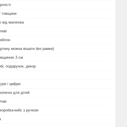
рчості
ої товщини
о від малюнка
леві
нейлон
артину можна вішати без рамки)
овщиною 3 см
бі, подарунок, декор
тури і цифри
езпечні для дітей
лові
коробка-кейс з ручкою
а