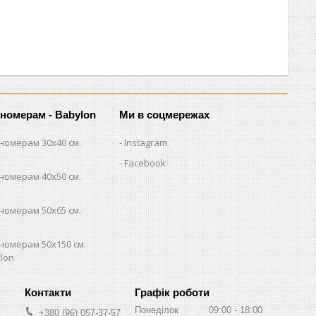
 номерам - Babylon
Ми в соцмережах
номерам 30х40 см.
Instagram
Facebook
номерам 40х50 см.
номерам 50х65 см.
номерам 50х150 см.
lon
Графік роботи
Понеділок
09:00
18:00
+380 (96) 057-37-57