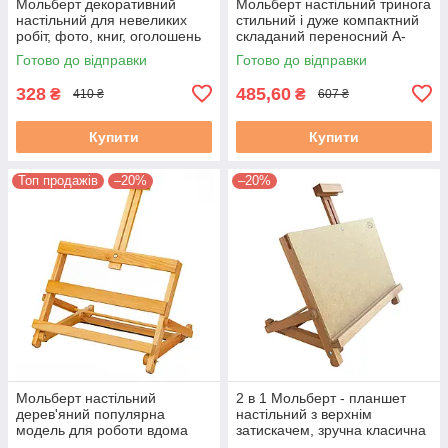
Мольберт декоративний
Мольберт настільний тринога
настільний для невеликих
стильний і дуже компактний
робіт, фото, книг, оголошень
складаний переносний А-
Висота полотна до 41см Бук
подібний Висота полотна до
Готово до відправки
Готово до відправки
57см
328
485,60
₴
₴
410 ₴
607 ₴
Купити
Купити
Топ продажів
–20%
–20%
Мольберт настільний
2 в 1 Мольберт - планшет
дерев'яний популярна
настільний з верхнім
модель для роботи вдома
затискачем, зручна класична
або проведення майстер-
модель Висота 37см.