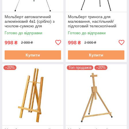
Мольберт автоматичний
Мольберт тринога для
алюмінієвий 4в1 (срібло) з
малювання, настільний/
чохлом-сумкою для
підлоговий телескопічний
перенесення
алюмінієвий 4в1 (чорний) з
Готово до відправки
Готово до відправки
чохлом
998
998
₴
₴
2 000 ₴
2 000 ₴
Купити
Купити
–20%
Топ продажів
–20%