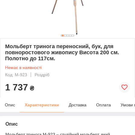
Мольберт тринога переносний, бук, для
повноростового живопису Висота 200 см.
Полотно до 117см.
Немає в наявності
Код: М-923
Роздріб
1 737
₴
Опис
Характеристики
Доставка
Оплата
Умови 
Опис
Мольберт тринога М-923 – студійний мольберт, який