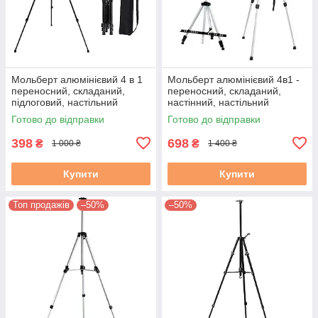
Мольберт алюмінієвий 4 в 1
Мольберт алюмінієвий 4в1 -
переносний, складаний,
переносний, складаний,
підлоговий, настільний
настінний, настільний
(чорний) з чохлом-сумкою
(срібло) з чохлом-сумкою для
Готово до відправки
Готово до відправки
для перенесення.
398
698
₴
₴
1 000 ₴
1 400 ₴
Купити
Купити
Топ продажів
–50%
–50%