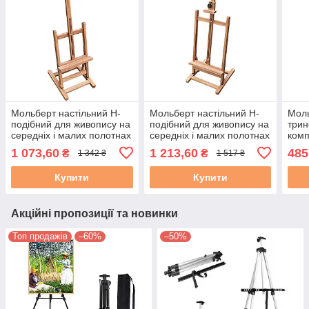
Мольберт настільний Н-
Мольберт настільний Н-
Моль
подібний для живопису на
подібний для живопису на
трин
середніх і малих полотнах
середніх і малих полотнах
комп
Висота 82см. Полотно до
Висота 87см. Полотно до
пере
1 073,60
1 213,60
485
₴
₴
1 342 ₴
1 517 ₴
59см.
66см.
Висо
Купити
Купити
Акційні пропозиції та новинки
Топ продажів
–60%
–50%