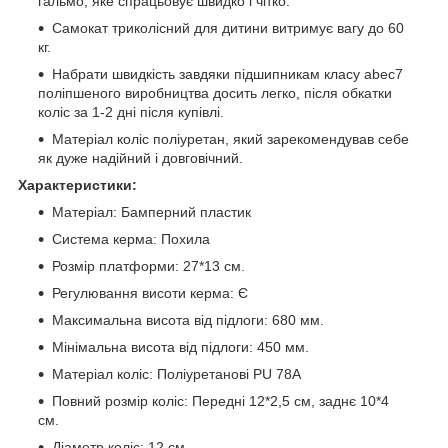
гальмо, яке спрацьовує швидко і чітко.
Самокат триколісний для дитини витримує вагу до 60
кг.
Набрати швидкість завдяки підшипникам класу abec7
поліпшеного виробництва досить легко, після обкатки
коліс за 1-2 дні після купівлі.
Матеріал коліс поліуретан, який зарекомендував себе
як дуже надійний і довговічний.
Характеристики:
Матеріал: Бамперний пластик
Система керма: Похила
Розмір платформи: 27*13 см.
Регулювання висоти керма: Є
Максимальна висота від підлоги: 680 мм.
Мінімальна висота від підлоги: 450 мм.
Матеріал коліс: Поліуретанові PU 78A
Повний розмір коліс: Передні 12*2,5 см, заднє 10*4
см.
Діаметр коліс: 12 см