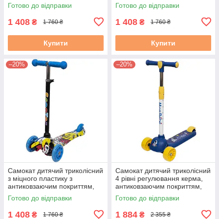
ножні гальма «Scooter
ножні гальма «Scooter
Готово до відправки
Готово до відправки
Салатовий»
Рожевий»
1 408
1 408
₴
₴
1 760 ₴
1 760 ₴
Купити
Купити
–20%
–20%
Самокат дитячий триколісний
Самокат дитячий триколісний
з міцного пластику з
4 рівні регулювання керма,
антиковзаючим покриттям,
антиковзаючим покриттям,
ножні гальма «Scooter Синій»
ножним гальмом «DML
Готово до відправки
Готово до відправки
Синій»
1 408
1 884
₴
₴
1 760 ₴
2 355 ₴