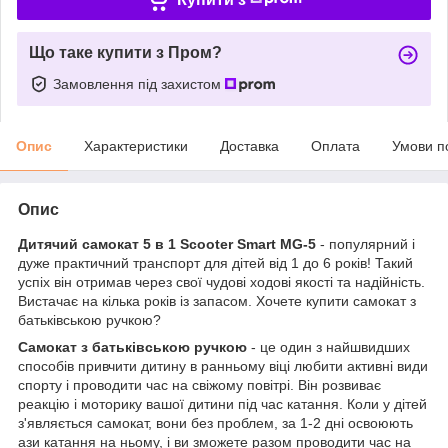
Що таке купити з Пром?
Замовлення під захистом
Опис
Характеристики
Доставка
Оплата
Умови п
Опис
Дитячий самокат 5 в 1 Scooter Smart MG-5
- популярний і
дуже практичний транспорт для дітей від 1 до 6 років! Такий
успіх він отримав через свої чудові ходові якості та надійність.
Вистачає на кілька років із запасом. Хочете купити самокат з
батьківською ручкою?
Самокат з батьківською ручкою
- це один з найшвидших
способів привчити дитину в ранньому віці любити активні види
спорту і проводити час на свіжому повітрі. Він розвиває
реакцію і моторику вашої дитини під час катання. Коли у дітей
з'являється самокат, вони без проблем, за 1-2 дні освоюють
ази катання на ньому, і ви зможете разом проводити час на