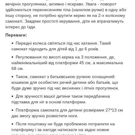
вечірніх прогулянках, активно і яскраво. Увага - поворот
здійснюється перенесенням тіла (нахилом ручки) в одну або
іншу сторону, не потрібно крутити кермо як на 2-х колісному
самокаті. Завдяки простоті керування, діти не втрачатимуть
інтерес до їзди.
Переваги:
Передні колеса світяться під час катання. Такий
самокат підходить для дітей від 1 до 6 років.
Регулювання по висоті керма на 3 положення, де,
наймінімальніший від платформи 45 см, а максимальна
68 см.
Також, самокат з батьківською ручкою оснащений
кошиком для особистих речей дитини або батьків, що
буде дуже зручно під час весняних і літніх прогулянок.
Для зручності вашої дитини також передбачена
підставка для ніг в основі платформи.
Платформа самоката для дитини розмірами 27*13 см
дає змогу зручно розмістити ноги.
Після поштовху не буде проблемою потрапити на
платформу і за нагоди натискати на заднє ножне