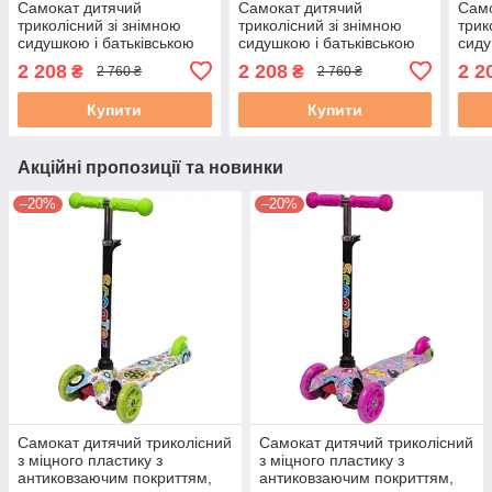
Самокат дитячий
Самокат дитячий
Само
триколісний зі знімною
триколісний зі знімною
трик
сидушкою і батьківською
сидушкою і батьківською
сиду
ручкою "Scooter 5в1
ручкою "Scooter 5в1
ручк
2 208
2 208
2 2
₴
₴
2 760 ₴
2 760 ₴
Синій" від 1 до 6 років.
Помаранчевий" від 1 до 6
Фіол
років.
років
Купити
Купити
Акційні пропозиції та новинки
–20%
–20%
Самокат дитячий триколісний
Самокат дитячий триколісний
з міцного пластику з
з міцного пластику з
антиковзаючим покриттям,
антиковзаючим покриттям,