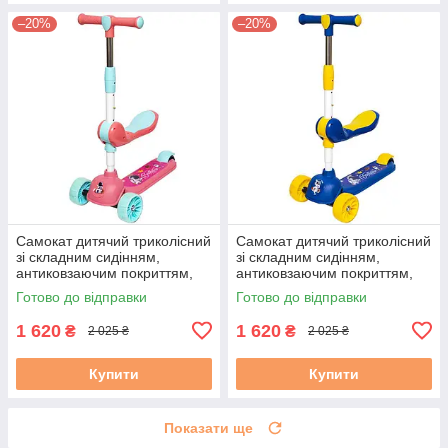
–20%
–20%
Самокат дитячий триколісний
Самокат дитячий триколісний
зі складним сидінням,
зі складним сидінням,
антиковзаючим покриттям,
антиковзаючим покриттям,
ножним гальмом «MJC-
ножним гальмом «MJC-
Готово до відправки
Готово до відправки
Червоний»
Синій»
1 620
1 620
₴
₴
2 025 ₴
2 025 ₴
Купити
Купити
Показати ще