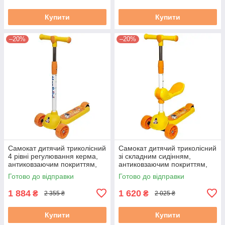
Купити
Купити
–20%
–20%
Самокат дитячий триколісний
Самокат дитячий триколісний
4 рівні регулювання керма,
зі складним сидінням,
антиковзаючим покриттям,
антиковзаючим покриттям,
ножним гальмом «DML
ножним гальмом «MJC-
Готово до відправки
Готово до відправки
Жовтий»
Жовтий»
1 884
1 620
₴
₴
2 355 ₴
2 025 ₴
Купити
Купити