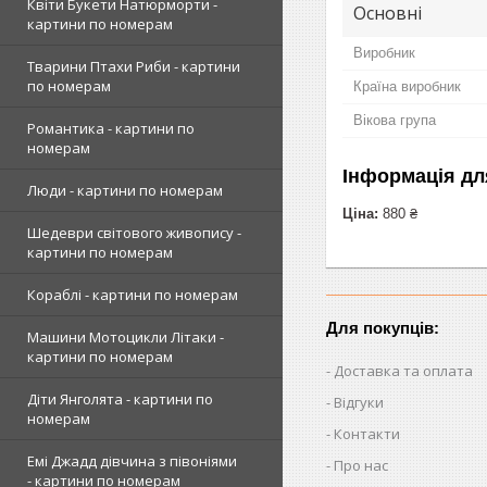
Квіти Букети Натюрморти -
Основні
картини по номерам
Виробник
Тварини Птахи Риби - картини
по номерам
Країна виробник
Вікова група
Романтика - картини по
номерам
Інформація дл
Люди - картини по номерам
Ціна:
880 ₴
Шедеври світового живопису -
картини по номерам
Кораблі - картини по номерам
Для покупців:
Машини Мотоцикли Літаки -
картини по номерам
Доставка та оплата
Діти Янголята - картини по
Відгуки
номерам
Контакти
Емі Джадд дівчина з півоніями
Про нас
- картини по номерам