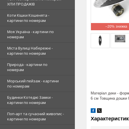
ХІТИ ПРОДАЖІВ
Коти Кішки Кошенята -
картини по номерам
–20%
Моя Україна - картини по
номерам
Міста Вулиці Набережні -
картини по номерам
Природа - картини по
номерам
Морський пейзаж - картини
по номерам
Матеріал деки - форм
Будинки Котеджі Замки -
6 см Товщина дошки 0
картини по номерам
Поп-арт та сучасний живопис -
Характеристик
картини по номерам