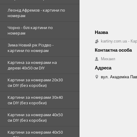
Леонід Афремов - картини по
номерам
Чорно - білі картини по
номерам
kartiny.com.ua - К
Зима Новий рік Різдво -
картини по номерам
Михаил
Картина за номерами на
дереві 40х50 см DIY
вул. Академіка Пав
Картини за номерами 20х30
см DIY (без коробки)
Картини за номерами 30х40
см DIY (без коробки)
Картини за номерами 40х50
см DIY (без коробки)
Картини за номерами 40х50