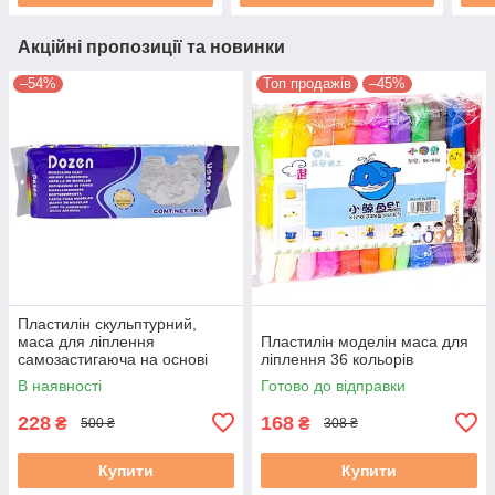
Акційні пропозиції та новинки
–54%
Топ продажів
–45%
Пластилін скульптурний,
маса для ліплення
Пластилін моделін маса для
самозастигаюча на основі
ліплення 36 кольорів
глини 1 кг білий
В наявності
Готово до відправки
228
168
₴
₴
500 ₴
308 ₴
Купити
Купити