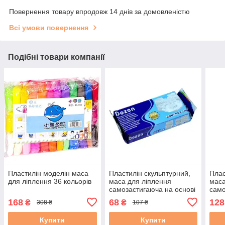
Повернення товару впродовж 14 днів за домовленістю
Всі умови повернення
Подібні товари компанії
Пластилін моделін маса
Пластилін скульптурний,
Плас
для ліплення 36 кольорів
маса для ліплення
маса
самозастигаюча на основі
само
глини 250г білий
глин
168
68
128
₴
₴
308 ₴
107 ₴
Купити
Купити