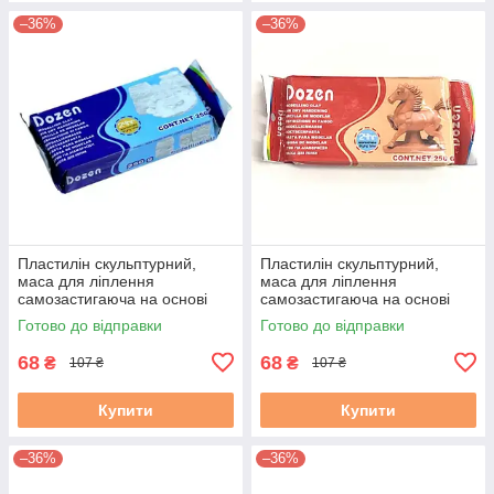
–36%
–36%
Пластилін скульптурний,
Пластилін скульптурний,
маса для ліплення
маса для ліплення
самозастигаюча на основі
самозастигаюча на основі
глини 250г білий
глини 250г теракотовий
Готово до відправки
Готово до відправки
68
68
₴
₴
107 ₴
107 ₴
Купити
Купити
–36%
–36%