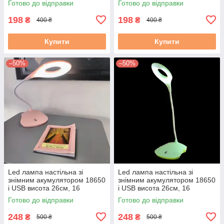
Готово до відправки
Готово до відправки
світіння, синя
світіння, рожева
198
198
₴
₴
400 ₴
400 ₴
Купити
Купити
–50%
–50%
Led лампа настільна зі
Led лампа настільна зі
знімним акумулятором 18650
знімним акумулятором 18650
і USB висота 26см, 16
і USB висота 26см, 16
світлодіодів 3 режими
світлодіодів 3 режими
Готово до відправки
Готово до відправки
світіння, рожева
світіння, зелена
248
248
₴
₴
500 ₴
500 ₴