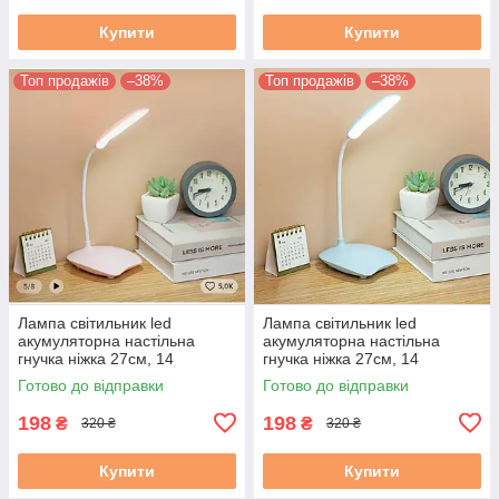
Купити
Купити
Топ продажів
–38%
Топ продажів
–38%
Лампа світильник led
Лампа світильник led
акумуляторна настільна
акумуляторна настільна
гнучка ніжка 27см, 14
гнучка ніжка 27см, 14
світлодіодів 3 режими
світлодіодів 3 режими
Готово до відправки
Готово до відправки
яскравості, рожева
яскравості, блакитна
198
198
₴
₴
320 ₴
320 ₴
Купити
Купити