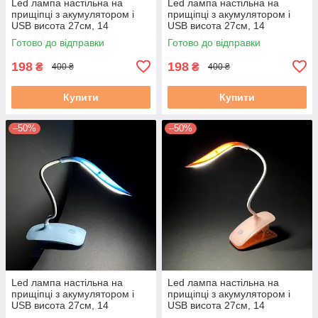
Led лампа настільна на
Led лампа настільна на
прищіпці з акумулятором і
прищіпці з акумулятором і
USB висота 27см, 14
USB висота 27см, 14
світлодіодів 3 режими
світлодіодів 3 режими
Готово до відправки
Готово до відправки
світіння, біла
світіння, зелена
198
198
₴
₴
400 ₴
400 ₴
Купити
Купити
–50%
–50%
Led лампа настільна на
Led лампа настільна на
прищіпці з акумулятором і
прищіпці з акумулятором і
USB висота 27см, 14
USB висота 27см, 14
світлодіодів 3 режими
світлодіодів 3 режими