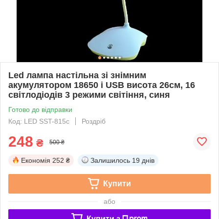
Led лампа настільна зі знімним
акумулятором 18650 і USB висота 26см, 16
світлодіодів 3 режими світіння, синя
Готово до відправки
Код: LED SST-815с
Роздріб
248
₴
500 ₴
Економія
252 ₴
Залишилось
19 днів
Купити
або
Купити з