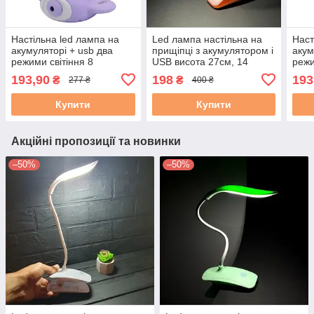
Настільна led лампа на
Led лампа настільна на
Наст
акумуляторі + usb два
прищіпці з акумулятором і
акум
режими світіння 8
USB висота 27см, 14
режи
світлодіодів + нічник і
світлодіодів 3 режими
світл
193,90
198
193
₴
₴
277 ₴
400 ₴
стругачка, гнучка led
світіння, рожева
стру
лампа 18 см фіолетова
ламп
Купити
Купити
Акційні пропозиції та новинки
–50%
–50%