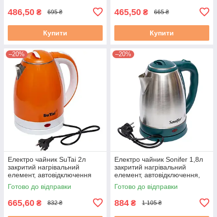
486,50
465,50
₴
₴
695 ₴
665 ₴
Купити
Купити
–20%
–20%
Електро чайник SuTai 2л
Електро чайник Sonifer 1,8л
закритий нагрівальний
закритий нагрівальний
елемент, автовідключення
елемент, автовідключення,
корпус нержавіюча сталь
Готово до відправки
Готово до відправки
665,60
884
₴
₴
832 ₴
1 105 ₴