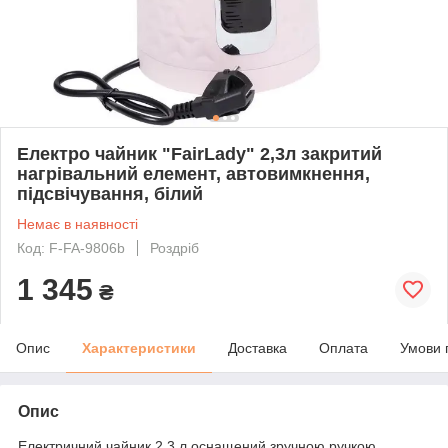
Електро чайник "FairLady" 2,3л закритий
нагрівальний елемент, автовимкнення,
підсвічування, білий
Немає в наявності
Код: F-FA-9806b
Роздріб
1 345
₴
Опис
Характеристики
Доставка
Оплата
Умови 
Опис
Електричний чайник 2,3 л оснащений зручною ручкою