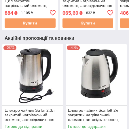
1,8л закритий
закритий нагрівальний
закр
нагрівальний елемент,
елемент, автовідключення
елем
автовідключення, корпус
авто
884
665,60
486
₴
₴
1 105 ₴
832 ₴
нержавіюча сталь
нерж
Купити
Купити
Акційні пропозиції та новинки
–30%
–30%
Електро чайник SuTai 2,3л
Електро чайник Scarlett 2л
закритий нагрівальний
закритий нагрівальний
елемент, автовідключення,
елемент, автовідключення,
корпус нержавіюча сталь
корпус нержавіюча сталь
Готово до відправки
Готово до відправки