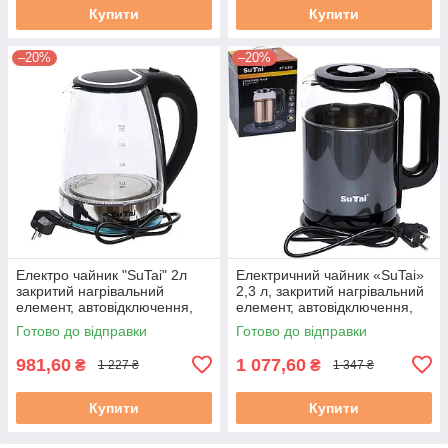
Купити
Купити
–20%
–20%
Електро чайник "SuTai" 2л
Електричний чайник «SuTai»
закритий нагрівальний
2,3 л, закритий нагрівальний
елемент, автовідключення,
елемент, автовідключення,
підсвічування, корпус скло
корпус скло + метал
Готово до відправки
Готово до відправки
981,60
1 077,60
₴
₴
1 227 ₴
1 347 ₴
Купити
Купити