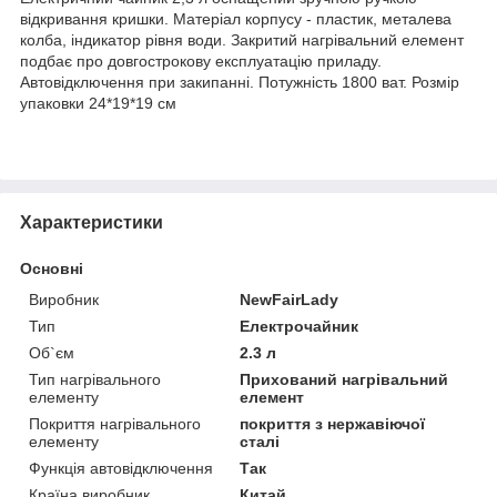
відкривання кришки. Матеріал корпусу - пластик, металева
колба, індикатор рівня води. Закритий нагрівальний елемент
подбає про довгострокову експлуатацію приладу.
Автовідключення при закипанні. Потужність 1800 ват. Розмір
упаковки 24*19*19 см
Характеристики
Основні
Виробник
NewFairLady
Тип
Електрочайник
Об`єм
2.3 л
Тип нагрівального
Прихований нагрівальний
елементу
елемент
Покриття нагрівального
покриття з нержавіючої
елементу
сталі
Функція автовідключення
Так
Країна виробник
Китай