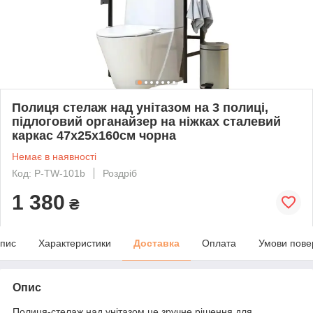
Полиця стелаж над унітазом на 3 полиці,
підлоговий органайзер на ніжках сталевий
каркас 47х25х160см чорна
Немає в наявності
Код: P-TW-101b
Роздріб
1 380
₴
пис
Характеристики
Доставка
Оплата
Умови пове
Опис
Полиця-стелаж над унітазом це зручне рішення для