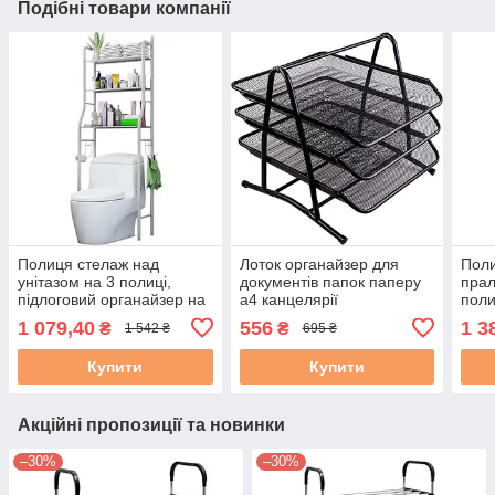
Подібні товари компанії
Полиця стелаж над
Лоток органайзер для
Поли
унітазом на 3 полиці,
документів папок паперу
пра
підлоговий органайзер на
а4 канцелярії
поли
ніжках сталевий каркас
горизонтальний на 3
ванн
1 079,40
556
1 3
₴
₴
1 542 ₴
695 ₴
47х25х160см біла
відділення чорний
160х
«метал» 25х35х28,5 см
Купити
Купити
Акційні пропозиції та новинки
–30%
–30%