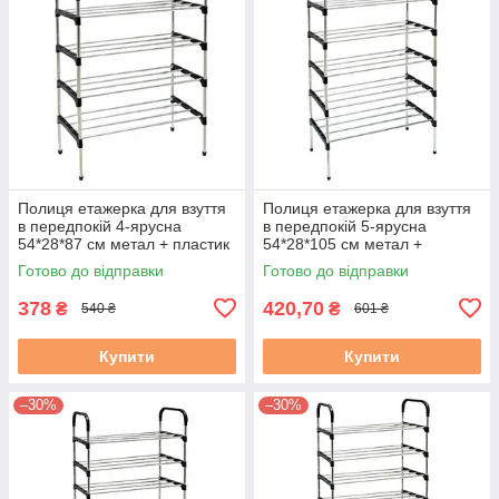
Полиця етажерка для взуття
Полиця етажерка для взуття
в передпокій 4-ярусна
в передпокій 5-ярусна
54*28*87 см метал + пластик
54*28*105 см метал +
універсальний дизайн,
пластик універсальний
Готово до відправки
Готово до відправки
поличка легко збирається
дизайн, поличка легко
збирається
378
420,70
₴
₴
540 ₴
601 ₴
Купити
Купити
–30%
–30%