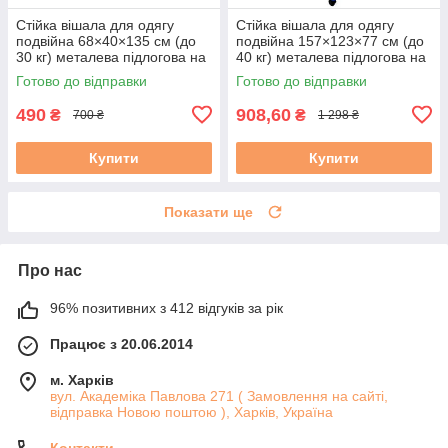
Стійка вішала для одягу
Стійка вішала для одягу
подвійна 68×40×135 см (до
подвійна 157×123×77 см (до
30 кг) металева підлогова на
40 кг) металева підлогова на
колесах
колесах
Готово до відправки
Готово до відправки
490
908,60
₴
₴
700 ₴
1 298 ₴
Купити
Купити
Показати ще
Про нас
96% позитивних з 412 відгуків за рік
Працює з 20.06.2014
м. Харків
вул. Академіка Павлова 271 ( Замовлення на сайті,
відправка Новою поштою ), Харків, Україна
Контакти