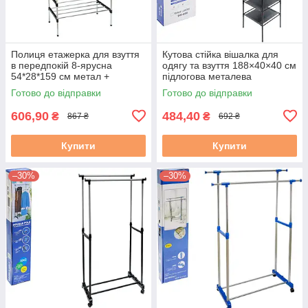
Полиця етажерка для взуття
Кутова стійка вішалка для
в передпокій 8-ярусна
одягу та взуття 188×40×40 см
54*28*159 см метал +
підлогова металева
пластик універсальний
Готово до відправки
Готово до відправки
дизайн, поличка легко
збирається
606,90
484,40
₴
₴
867 ₴
692 ₴
Купити
Купити
–30%
–30%