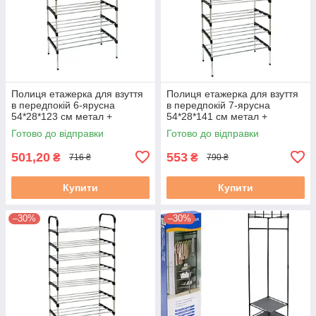
Полиця етажерка для взуття
Полиця етажерка для взуття
в передпокій 6-ярусна
в передпокій 7-ярусна
54*28*123 см метал +
54*28*141 см метал +
пластик універсальний
пластик універсальний
Готово до відправки
Готово до відправки
дизайн, поличка легко
дизайн, поличка легко
збирається
збирається
501,20
553
₴
₴
716 ₴
790 ₴
Купити
Купити
–30%
–30%