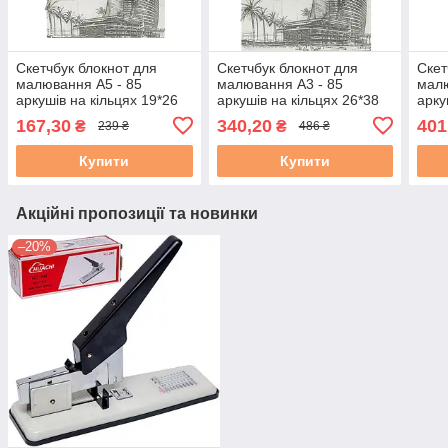
Скетчбук блокнот для
Скетчбук блокнот для
Скет
малювання А5 - 85
малювання А3 - 85
малю
аркушів на кільцях 19*26
аркушів на кільцях 26*38
арку
см
см
см
167,30
340,20
401
₴
₴
239 ₴
486 ₴
Купити
Купити
Акційні пропозиції та новинки
–20%