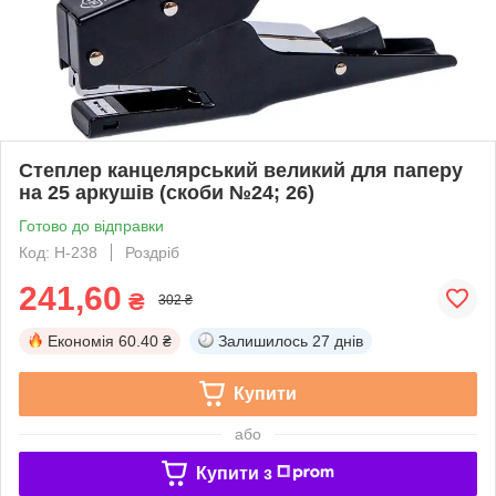
Степлер канцелярський великий для паперу
на 25 аркушів (скоби №24; 26)
Готово до відправки
Код: H-238
Роздріб
241,60
₴
302 ₴
Економія
60.40 ₴
Залишилось
27 днів
Купити
або
Купити з