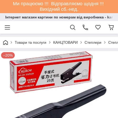
Ми працюємо !!! Відправляємо щодня !!!
Вихідний сб.-нед.
Інтернет магазин картини по номерам від виробника - kartin
Товари та послуги
КАНЦТОВАРИ
Степлери
Степл
–20%