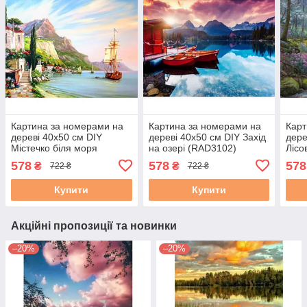
Картина за номерами на
Картина за номерами на
Карт
дереві 40х50 см DIY
дереві 40х50 см DIY Захід
дере
Містечко біля моря
на озері (RAD3102)
Лісо
(RAD3091)
(RA
578
578
578
₴
₴
722 ₴
722 ₴
Купити
Купити
Акційні пропозиції та новинки
–20%
–20%