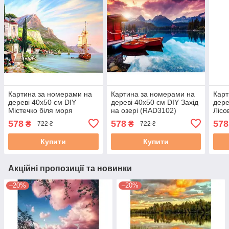
Картина за номерами на
Картина за номерами на
Карт
дереві 40х50 см DIY
дереві 40х50 см DIY Захід
дере
Містечко біля моря
на озері (RAD3102)
Лісо
(RAD3091)
(RA
578
578
578
₴
₴
722 ₴
722 ₴
Купити
Купити
Акційні пропозиції та новинки
–20%
–20%