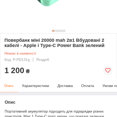
Повербанк міні 20000 mah 2в1 Вбудовані 2
кабелі - Apple і Type-C Power Bank зелений
Немає в наявності
Код: P-PD131g
Роздріб
1 200
₴
Опис
Характеристики
Доставка
Оплата
Умови п
Опис
Портативний акумулятор підходить для підзарядки різних
пристроїв. Має 1 Type-C порт, екран, що показує залишок