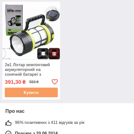
2в1 Ліхтар кемпінговий
акумуляторний на
сонячній батареї з
функцією Power Bank і
391,30
₴
559 ₴
лампа для кемпінгу
Купити
Про нас
96% позитивних з 411 відгуків за рік
Працює з 20.06.2014