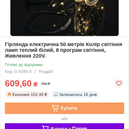
Гірлянда електрична 50 метрів Колір світіння
ламп теплий білий, 8 програм світіння,
Живлення 220V.
Готово до відправки
Код: G-9280-4
Роздріб
609,60
₴
762 ₴
Економія
152.40 ₴
Залишилось
16 днів
Купити
або
Купити з