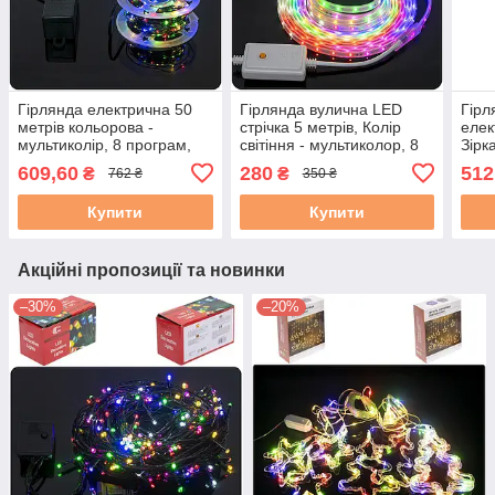
Гірлянда електрична 50
Гірлянда вулична LED
Гірл
метрів кольорова -
стрічка 5 метрів, Колір
елек
мультиколір, 8 програм,
світіння - мультиколор, 8
Зірк
Живлення 220V
програм, Живлення 220V
шнур
609,60
280
512
₴
₴
762 ₴
350 ₴
світ
Купити
Купити
Акційні пропозиції та новинки
–30%
–20%