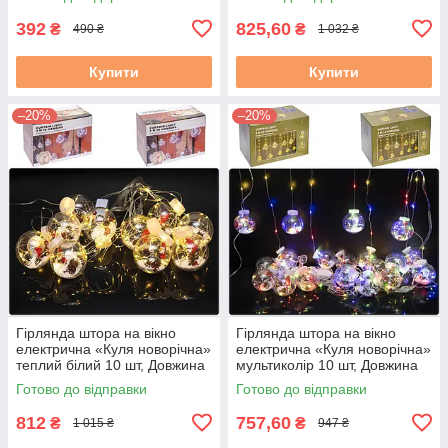
392
825,60
₴
₴
490 ₴
1 032 ₴
Купити
Купити
–20%
–20%
Гірлянда штора на вікно
Гірлянда штора на вікно
електрична «Куля новорічна»
електрична «Куля новорічна»
теплий білий 10 шт, Довжина
мультиколір 10 шт, Довжина
основи шнура 3м, Живлення
основи шнура 3м, Живлення
Готово до відправки
Готово до відправки
220V.
220V.
812
757,60
₴
₴
1 015 ₴
947 ₴