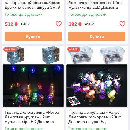
електрична «Сніжинка/Зірка»
Лампочка видовжена» 12шт
Довжина основи шнура 3м, 8
мультиколір LED Довжина
програм світіння, Живлення
шнура 4м, Живлення 220V.
Готово до відправки
Готово до відправки
220V
512
392
₴
₴
640 ₴
490 ₴
Купити
Купити
–20%
–20%
Гірлянда електрична «Ретро
Гірлянда з пультом «Ретро
Лампочка кругла» 12шт
Лампочка кольорова» 20шт
мультиколір LED Довжина
Довжина шнура 9м,
шнура 4м, Живлення 220V.
Живлення через USB
Готово до відправки
Готово до відправки