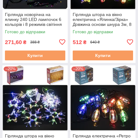
Гірлянда новорічна на
Гірлянда штора на вікно
ялинку 240 LED лампочок 6
електрична «Ялинка/Зірка»
кольорів і 8 режимів світіння
Довжина основи шнура 3м, 8
завдовжки 24 метри працює
програм світіння, Живлення
Готово до відправки
Готово до відправки
від мережі 220V
220V.
271,60
512
₴
₴
388 ₴
640 ₴
Купити
Купити
–20%
–20%
Гірлянда штора на вікно
Гірлянда електрична «Ретро