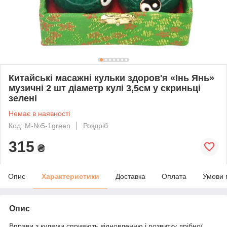
Китайські масажні кульки здоров'я «Інь Янь»
музичні 2 шт діаметр кулі 3,5см у скриньці
зелені
Немає в наявності
Код: M-№5-1green
Роздріб
315
₴
Опис
Характеристики
Доставка
Оплата
Умови 
Опис
Вправи з кулями сприяють відновленню і розвитку дрібної