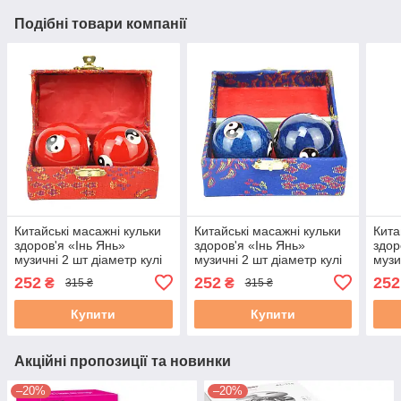
Подібні товари компанії
Китайські масажні кульки
Китайські масажні кульки
Кита
здоров'я «Інь Янь»
здоров'я «Інь Янь»
здор
музичні 2 шт діаметр кулі
музичні 2 шт діаметр кулі
музи
4см у скриньці червоні
4см у скриньці сині
3,5с
252
252
252
₴
₴
315 ₴
315 ₴
Купити
Купити
Акційні пропозиції та новинки
–20%
–20%