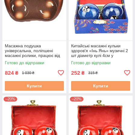
Масажна подушка
Китайські масажні кульки
універсальна, поліпшені
здоров'я «Інь Янь» музичні 2
масажні ролики, працює від
шт діаметр кулі 4см у
мережі 220V і прикурювача
скриньці сині
Готово до відправки
Готово до відправки
авто
824
252
₴
₴
1 030 ₴
315 ₴
Купити
Купити
–20%
–20%