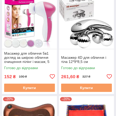
Масажер для обличчя 5в1
догляд за шкірою обличчя
Масажер 4D для обличчя і
очищення пілінг і масаж, 5
тіла 12*9*8,5 см
насадок, портативний на
Готово до відправки
Готово до відправки
батарейках
152
261,60
₴
₴
190 ₴
327 ₴
Купити
Купити
–20%
–20%