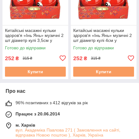
Китайські масажні кульки
Китайські масажні кульки
здоров'я «Інь Янь» музичні 2
здоров'я «Інь Янь» музичні 2
шт діаметр кулі 3,5см у
шт діаметр кулі 4см у
скриньці червоні
скриньці червоні
Готово до відправки
Готово до відправки
252
252
₴
₴
315 ₴
315 ₴
Купити
Купити
Про нас
96% позитивних з 412 відгуків за рік
Працює з 20.06.2014
м. Харків
вул. Академіка Павлова 271 ( Замовлення на сайті,
відправка Новою поштою ), Харків, Україна