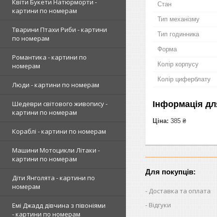
Квіти Букети Натюрморти -
Стан
картини по номерам
Тип механізму
Тварини Птахи Риби - картини
Тип годинника
по номерам
Форма
Романтика - картини по
Колір корпусу
номерам
Колір циферблату
Люди - картини по номерам
Інформація дл
Шедеври світового живопису -
картини по номерам
Ціна:
385 ₴
Кораблі - картини по номерам
Машини Мотоцикли Літаки -
картини по номерам
Для покупців:
Діти Янголята - картини по
номерам
Доставка та оплата
Відгуки
Емі Джадд дівчина з півоніями
- картини по номерам