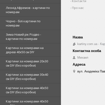
Контакти
Про нас
Леонід Афремов - картини по
номерам
Чорно - білі картини по
номерам
Зима Новий рік Різдво -
картини по номерам
kartiny.com.ua - К
Картина за номерами на
дереві 40х50 см DIY
Михаил
Картини за номерами 20х30
см DIY (без коробки)
вул. Академіка Пав
Картини за номерами 30х40
см DIY (без коробки)
Картини за номерами 40х50
см DIY (без коробки)
Картини за номерами 40х50