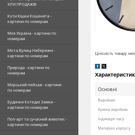
ХІТИ ПРОДАЖІВ
Коти Кішки Кошенята -
картини по номерам
Моя Україна - картини по
номерам
Міста Вулиці Набережні -
Цілісність товару не
картини по номерам
Природа - картини по
номерам
Характеристик
Морський пейзаж - картини
Основні
по номерам
Виробник
Будинки Котеджі Замки -
картини по номерам
Країна виробник
Поп-арт та сучасний живопис -
Індикація часу
картини по номерам
Матеріал корпусу