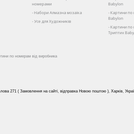
номерами
Babylon
Набори Алмазна мозаїка
Картини по 
Babylon
Усе для Художників
Картини по 
Триптих Baby
артини по номерам від виробника
лова 271 ( Замовлення на сайті, відправка Новою поштою ), Харків, Укра