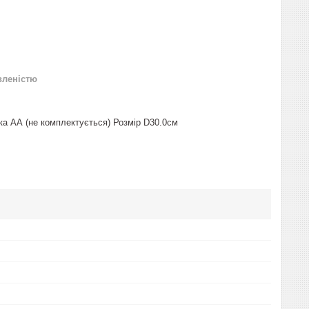
вленістю
йка АА (не комплектується) Розмір D30.0см