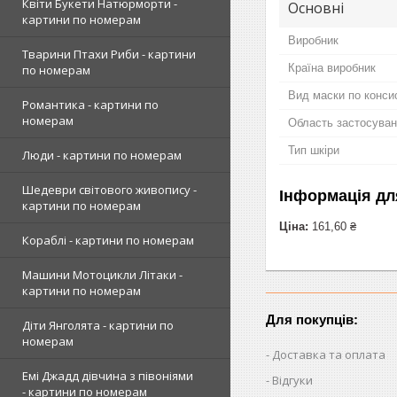
Квіти Букети Натюрморти -
Основні
картини по номерам
Виробник
Тварини Птахи Риби - картини
Країна виробник
по номерам
Вид маски по консис
Романтика - картини по
номерам
Область застосува
Тип шкіри
Люди - картини по номерам
Шедеври світового живопису -
Інформація дл
картини по номерам
Ціна:
161,60 ₴
Кораблі - картини по номерам
Машини Мотоцикли Літаки -
картини по номерам
Для покупців:
Діти Янголята - картини по
номерам
Доставка та оплата
Емі Джадд дівчина з півоніями
Відгуки
- картини по номерам