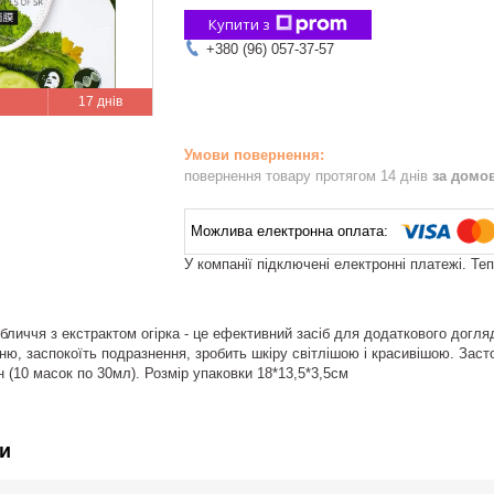
Купити з
+380 (96) 057-37-57
17 днів
повернення товару протягом 14 днів
за домо
У компанії підключені електронні платежі. Те
бличчя з екстрактом огірка - це ефективний засіб для додаткового догл
исню, заспокоїть подразнення, зробить шкіру світлішою і красивішою. Зас
 (10 масок по 30мл). Розмір упаковки 18*13,5*3,5см
и