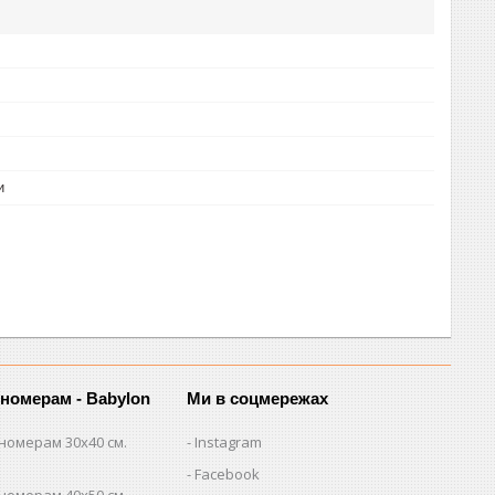
и
 номерам - Babylon
Ми в соцмережах
номерам 30х40 см.
Instagram
Facebook
номерам 40х50 см.