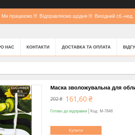
Ми працюємо !!! Відправляємо щодня !!! Вихідний сб.-нед.
РО НАС
КОНТАКТИ
ДОСТАВКА ТА ОПЛАТА
ВІДГ
Маска зволожувальна для обли
161,60 ₴
202 ₴
Готово до відправки
Код:
M-7848
Купити