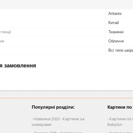
Antares
Китай
тенції
Тканинні
ння
Обличчя
Всі типи шкір
я замовлення
Популярні розділи:
Картини по
Новинки 2023 - Картини за
Картини по 
номерами
Babylon
Знижки -50% - Картини за
Картини по 