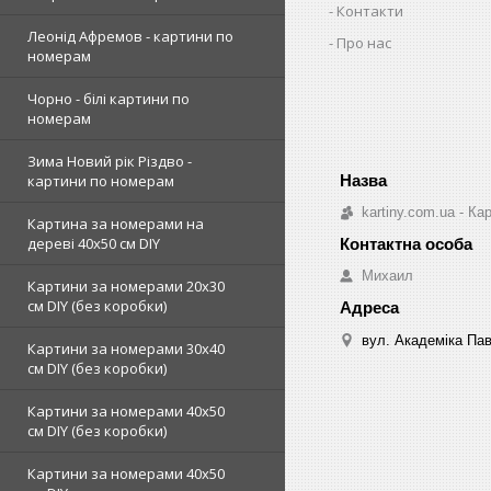
Контакти
Леонід Афремов - картини по
Про нас
номерам
Чорно - білі картини по
номерам
Зима Новий рік Різдво -
картини по номерам
kartiny.com.ua - К
Картина за номерами на
дереві 40х50 см DIY
Михаил
Картини за номерами 20х30
см DIY (без коробки)
вул. Академіка Пав
Картини за номерами 30х40
см DIY (без коробки)
Картини за номерами 40х50
см DIY (без коробки)
Картини за номерами 40х50