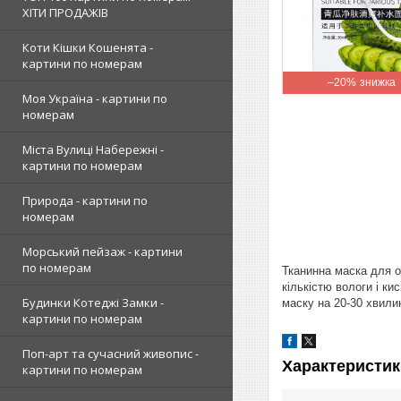
ХІТИ ПРОДАЖІВ
Коти Кішки Кошенята -
картини по номерам
–20%
Моя Україна - картини по
номерам
Міста Вулиці Набережні -
картини по номерам
Природа - картини по
номерам
Морський пейзаж - картини
по номерам
Тканинна маска для о
кількістю вологи і к
Будинки Котеджі Замки -
маску на 20-30 хвилин
картини по номерам
Поп-арт та сучасний живопис -
Характеристик
картини по номерам