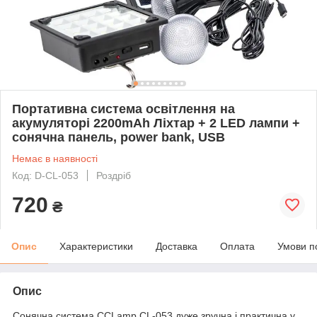
Портативна система освітлення на
акумуляторі 2200mAh Ліхтар + 2 LED лампи +
сонячна панель, power bank, USB
Немає в наявності
Код: D-CL-053
Роздріб
720
₴
Опис
Характеристики
Доставка
Оплата
Умови п
Опис
Сонячна система CCLamp CL-053 дуже зручна і практична у