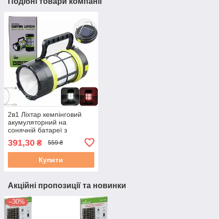
Подібні товари компанії
2в1 Ліхтар кемпінговий
акумуляторний на
сонячній батареї з
функцією Power Bank і
391,30
₴
559 ₴
лампа для кемпінгу
Купити
Акційні пропозиції та новинки
–30%