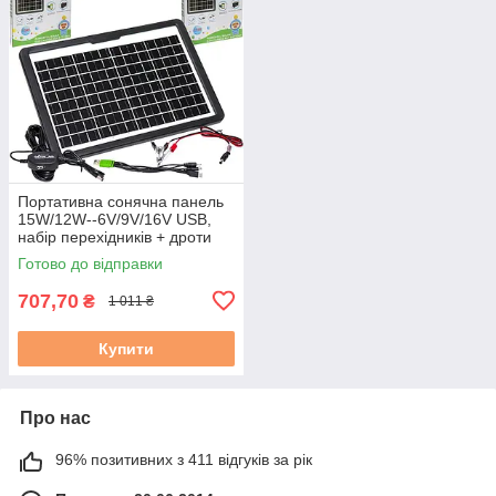
Портативна сонячна панель
15W/12W--6V/9V/16V USB,
набір перехідників + дроти
АКБ, розмір 36х25см
Готово до відправки
707,70
₴
1 011 ₴
Купити
Про нас
96% позитивних з 411 відгуків за рік