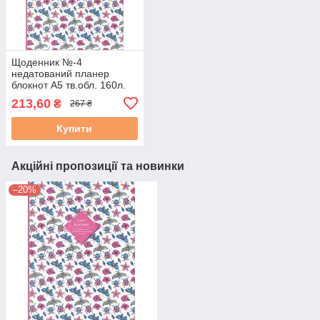
Щоденник №-4
недатований планер
блокнот А5 тв.обл. 160л.
мат. лам.
213,60
₴
267 ₴
Купити
Акційні пропозиції та новинки
–20%