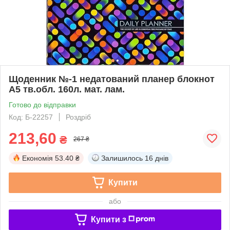
Щоденник №-1 недатований планер блокнот
А5 тв.обл. 160л. мат. лам.
Готово до відправки
Код: Б-22257
Роздріб
213,60
₴
267 ₴
Економія
53.40 ₴
Залишилось
16 днів
Купити
або
Купити з