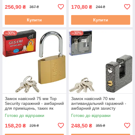
256,90
170,80
₴
₴
367 ₴
244 ₴
Купити
Купити
–30%
–30%
Замок навісний 75 мм Top
Замок навісний 70 мм
Security гаражний - амбарний
антивандальний гаражний -
для приміщень, таких як
амбарний для захисту
комори, сараї, гаражі та
гаражів, складів, контейнерів,
Готово до відправки
Готово до відправки
склади
воріт
158,20
248,50
₴
₴
226 ₴
355 ₴