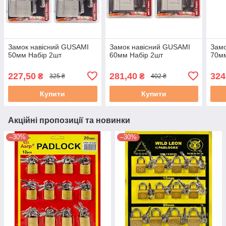
Замок навісний GUSAMI
Замок навісний GUSAMI
Замо
50мм Набір 2шт
60мм Набір 2шт
70мм
227,50
281,40
324
₴
₴
325 ₴
402 ₴
Купити
Купити
Акційні пропозиції та новинки
–30%
–30%