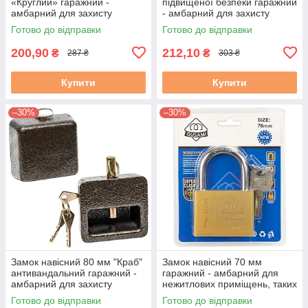
«Круглий» гаражний -
підвищеної безпеки гаражний
амбарний для захисту
- амбарний для захисту
гаражів, складів, контейнерів,
гаражів, складів, контейнерів,
Готово до відправки
Готово до відправки
воріт
воріт
200,90
212,10
₴
₴
287 ₴
303 ₴
Купити
Купити
–30%
–30%
Замок навісний 80 мм "Краб"
Замок навісний 70 мм
антивандальний гаражний -
гаражний - амбарний для
амбарний для захисту
нежитлових приміщень, таких
гаражів, складів, контейнерів,
як комори, сараї, гаражі та
Готово до відправки
Готово до відправки
воріт
склади