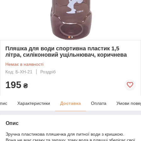
Пляшка для води спортивна пластик 1,5
літра, силіконовий ущільнювач, коричнева
Немає в наявності
Код: Б-XH-21
Роздріб
195
₴
пис
Характеристики
Доставка
Оплата
Умови пове
Опис
Зручна пластикова пляшечка для питної води з кришкою.
Вона не має смаку та запаху, тому вода в пляшці зберігає свої