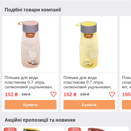
Подібні товари компанії
Пляшка для води
Пляшка для води
Пляш
пластикова 0,7 літра,
пластикова 0,7 літра,
спор
силіконовий ущільнювач,
силіконовий ущільнювач,
мл, 
ситечко, рожева
ситечко, жовта
відк
152
152
195
₴
₴
190 ₴
190 ₴
пере
Купити
Купити
Акційні пропозиції та новинки
–30%
–30%