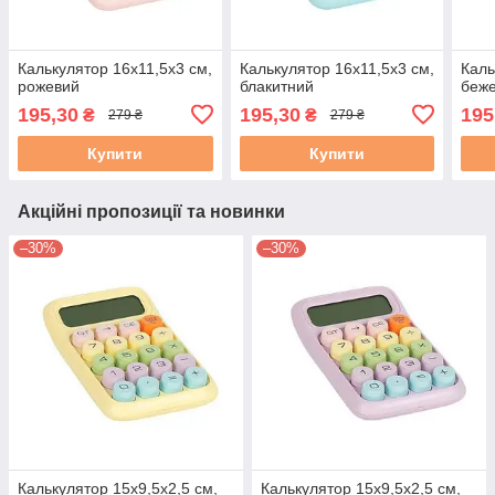
Калькулятор 16х11,5х3 см,
Калькулятор 16х11,5х3 см,
Каль
рожевий
блакитний
беж
195,30
195,30
195
₴
₴
279 ₴
279 ₴
Купити
Купити
Акційні пропозиції та новинки
–30%
–30%
Калькулятор 15х9,5х2,5 см,
Калькулятор 15х9,5х2,5 см,