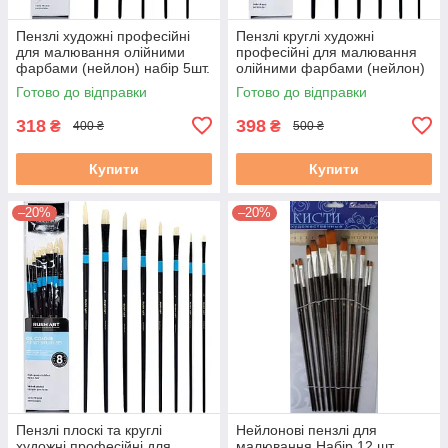
Пензлі художні професійні
Пензлі круглі художні
для малювання олійними
професійні для малювання
фарбами (нейлон) набір 5шт.
олійними фарбами (нейлон)
(№ 6,4,2,2,2)
набір 6шт. (№ 2,4,6,8,10,12)
Готово до відправки
Готово до відправки
318
398
₴
₴
400 ₴
500 ₴
Купити
Купити
–20%
–20%
Пензлі плоскі та круглі
Нейлонові пензлі для
художні професійні для
малювання Набір 12 шт.