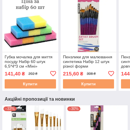
Губка мочалка для миття
Пензлики для малювання
Пен
посуду Набір 60 штук
синтетика Набір 12 штук
синт
6,5*4*3 см «Міні»
різної форми
довг
(1,2,3,4,5,6,7,8,9,10,11,12)
(2,2,
141,40
215,60
144
₴
₴
202 ₴
308 ₴
Купити
Купити
Акційні пропозиції та новинки
–33%
–30%