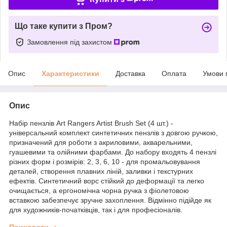
Що таке купити з Пром?
Замовлення під захистом
Опис
Характеристики
Доставка
Оплата
Умови 
Опис
Набір пензлів Art Rangers Artist Brush Set (4 шт.) -
універсальний комплект синтетичних пензлів з довгою ручкою,
призначений для роботи з акриловими, акварельними,
гуашевими та олійними фарбами. До набору входять 4 пензлі
різних форм і розмірів: 2, 3, 6, 10 - для промальовування
деталей, створення плавних ліній, заливки і текстурних
ефектів. Синтетичний ворс стійкий до деформації та легко
очищається, а ергономічна чорна ручка з фіолетовою
вставкою забезпечує зручне захоплення. Відмінно підійде як
для художників-початківців, так і для професіоналів.
Приховати